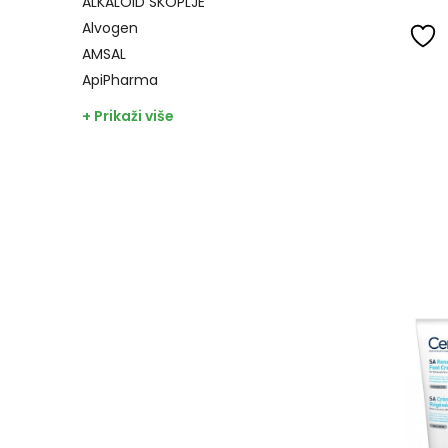
ALKALOID SKOPLJE
Alvogen
AMSAL
ApiPharma
+ Prikaži više