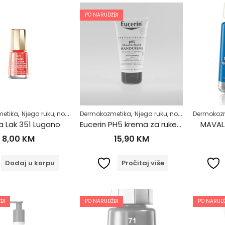
PO NARUDŽBI
,
,
,
,
,
etika
Njega ruku, noktiju i stopala
Dermokozmetika
Njega tijela
Njega ruku, noktiju i stopala
Zdrav život
Dermokoz
N
a Lak 351 Lugano
Eucerin PH5 krema za ruke 50ml
MAVALA
8,00
KM
15,90
KM
Dodaj u korpu
Pročitaj više
BI
PO NARUDŽBI
PO NARUDŽ