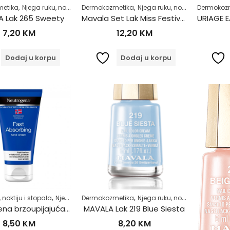
,
,
,
,
,
etika
Njega ruku, noktiju i stopala
Dermokozmetika
Njega tijela
Njega ruku, noktiju i stopala
Zdrav život
Dermokoz
N
 Lak 265 Sweety
Mavala Set Lak Miss Festive 2/1 196 – 216
7,20
KM
12,20
KM
Dodaj u korpu
Dodaj u korpu
,
,
,
,
 noktiju i stopala
Njega tijela
Dermokozmetika
Zdrav život
Njega ruku, noktiju i stopala
N
Neutrogena brzoupijajuća krema za ruke 75ml
MAVALA Lak 219 Blue Siesta
8,50
KM
8,20
KM