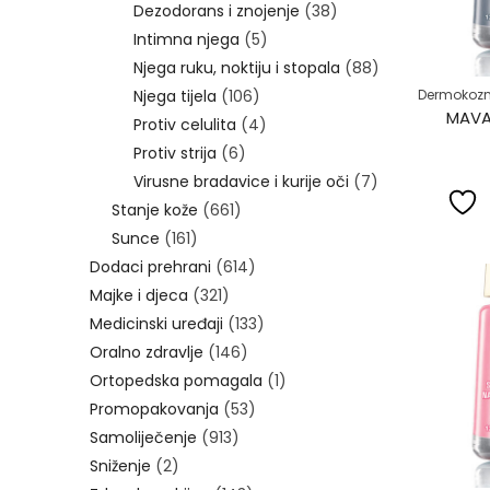
Dezodorans i znojenje
(38)
Intimna njega
(5)
Njega ruku, noktiju i stopala
(88)
Njega tijela
(106)
Dermokozm
MAVAL
Protiv celulita
(4)
Protiv strija
(6)
Virusne bradavice i kurije oči
(7)
Stanje kože
(661)
Sunce
(161)
Dodaci prehrani
(614)
Majke i djeca
(321)
Medicinski uređaji
(133)
Oralno zdravlje
(146)
Ortopedska pomagala
(1)
Promopakovanja
(53)
Samoliječenje
(913)
Sniženje
(2)