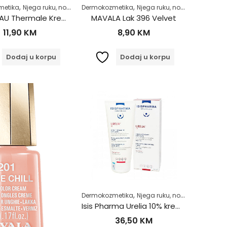
,
,
,
,
,
,
metika
jega tijela
Njega ruku, noktiju i stopala
Zdrav život
Dermokozmetika
Njega tijela
Njega ruku, noktiju i stopala
Zdrav život
URIAGE EAU Thermale Krema za ruke 50ml
MAVALA Lak 396 Velvet
11,90
KM
8,90
KM
Dodaj u korpu
Dodaj u korpu
,
,
,
jega tijela
Zdrav život
Dermokozmetika
Njega ruku, noktiju i stopala
Isis Pharma Urelia 10% krema 150ml
36,50
KM