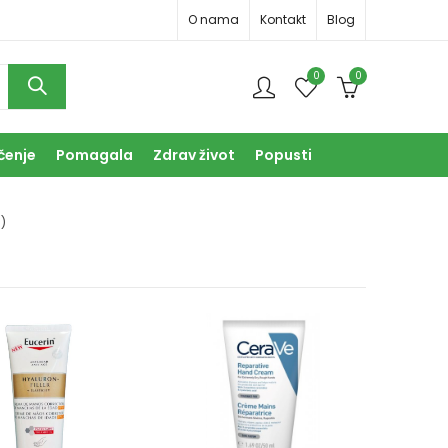
O nama
Kontakt
Blog
0
0
čenje
Pomagala
Zdrav život
Popusti
)