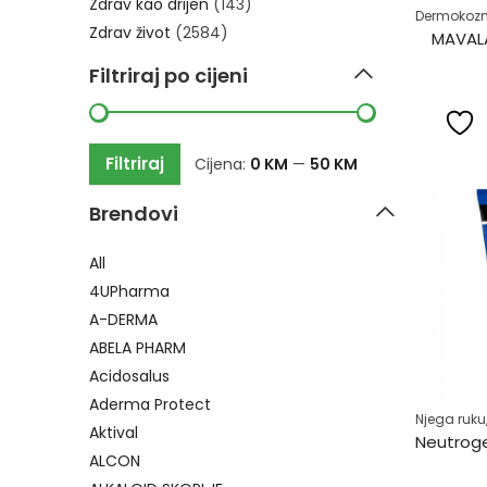
Zdrav kao drijen
(143)
Dermokozm
Zdrav život
(2584)
MAVALA
Filtriraj po cijeni
Filtriraj
Cijena:
0 KM
—
50 KM
Brendovi
All
4UPharma
A-DERMA
ABELA PHARM
Acidosalus
Aderma Protect
Njega ruku,
Aktival
ALCON