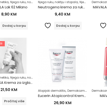
,
,
,
,
,
etika
Njega ruku, noktiju i stopala
Njega ruku, noktiju i stopala
Njega tijela
Zdrav život
Njega tijela
Dermokoz
Zdrav 
A Lak 62 Milano
Neutrogena krema za ruke i nokte 75ml
MAVALA 
8,90
KM
9,40
KM
Dodaj u korpu
Dodaj u korpu
BI
,
,
,
etika
Njega ruku, noktiju i stopala
Njega tijela
Njega tijela
CeraVe SA Krema za izgladjivanje Suhe i Grube kože 177ml
21,50
KM
,
,
Atopijski dermatitis
Dermokozmetika
Dermokoz
Koža sklo
Eucerin Atopicontrol Krema za ruke 75ml
MAV
Pročitaj više
26,90
KM