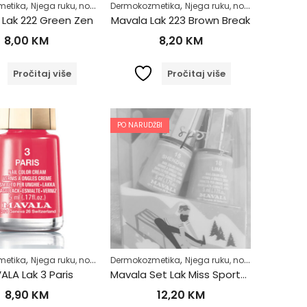
,
,
,
,
,
metika
život
Njega ruku, noktiju i stopala
Dermokozmetika
Njega tijela
Njega ruku, noktiju i stopala
Zdrav život
Lak 222 Green Zen
Mavala Lak 223 Brown Break
8,00
KM
8,20
KM
Pročitaj više
Pročitaj više
PO NARUDŽBI
,
,
,
,
,
,
,
,
metika
na alergiji
Njega ruku, noktiju i stopala
Njega ruku, noktiju i stopala
Dermokozmetika
Njega tijela
Njega tijela
Njega ruku, noktiju i stopala
Zdrav život
Osjetljiva i netoleran
ALA Lak 3 Paris
Mavala Set Lak Miss Sporty 2/1 15 – 18
8,90
KM
12,20
KM