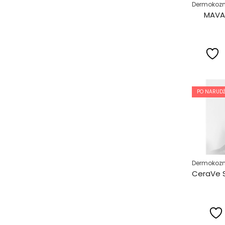
Dermokozm
MAVAL
PO NARUDŽ
Dermokozm