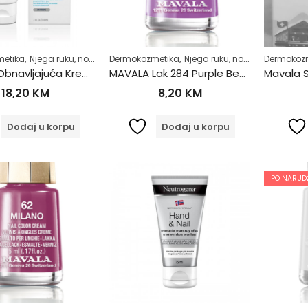
,
,
,
,
,
etika
Njega ruku, noktiju i stopala
Dermokozmetika
Njega tijela
Njega ruku, noktiju i stopala
Zdrav život
Dermokoz
N
CeraVe Obnavljajuća Krema za Stopala 88ml
MAVALA Lak 284 Purple Beach
18,20
KM
8,20
KM
Dodaj u korpu
Dodaj u korpu
PO NARUDŽ