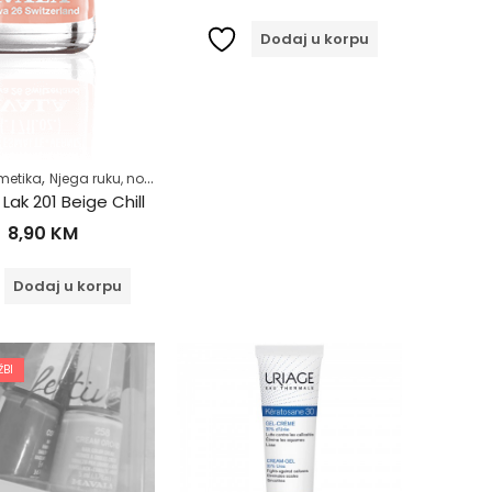
Dodaj u korpu
,
,
,
metika
Njega ruku, noktiju i stopala
Njega tijela
Zdrav život
Lak 201 Beige Chill
8,90
KM
Dodaj u korpu
BI