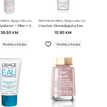
,
,
,
,
,
metika
Njega ruku, noktiju i stopala
Dermokozmetika
Njega tijela
Njega ruku, noktiju i stopala
Zdrav život
,
jega tijela
Zdrav život
Eucerin Hyaluron – Filler + Elasticity krema za ruke SPF30, 75ml
CeraVe Obnavljajuća Krema za Ruke 50ml
36,50
KM
10,90
KM
Dodaj u korpu
Dodaj u korpu