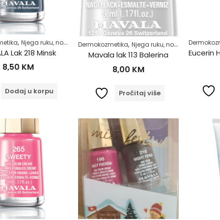
,
,
,
etika
Njega ruku, noktiju i stopala
Njega tijela
Zdrav život
Dermokoz
,
,
Dermokozmetika
Njega ruku, noktiju i stopala
N
A Lak 218 Minsk
Mavala lak 113 Balerina
8,50
KM
8,00
KM
Dodaj u korpu
Pročitaj više