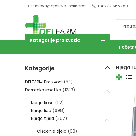
uprava@apoteka-online.ba
+387 32 666 750
Kategorije proizvoda
Početn
Njega ru
Kategorije
OUTLET
DELFARM Proizvodi
(53)
Dermokozmetika
(1233)
Njega kose
(112)
Njega lica
(698)
Njega tijela
(367)
Čišćenje tijela
(68)