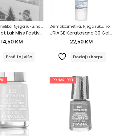
,
,
,
,
,
,
metika
jega tijela
Njega ruku, noktiju i stopala
Zdrav život
Dermokozmetika
Njega tijela
Njega ruku, noktiju i stopala
Zdrav život
Mavala Set Lak Miss Festive 2/1 258 – 283
URIAGE Keratosane 30 Gel-Krema 40ml
14,50
KM
22,50
KM
Pročitaj više
Dodaj u korpu
BI
PO NARUDŽBI