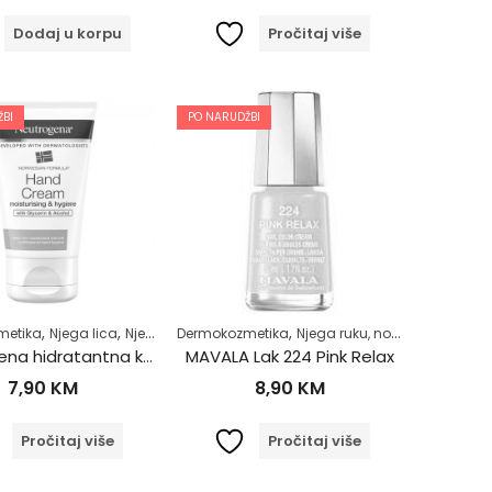
Dodaj u korpu
Pročitaj više
BI
PO NARUDŽBI
,
,
,
,
,
,
,
,
,
,
,
,
metika
jega tijela
Njega tijela
Njega lica
Zdrav život
Noćna njega
Njega ruku, noktiju i stopala
Dermokozmetika
Osjetljiva i netolerantna koža
Njega ruku, noktiju i stopala
Njega tijela
Stanje kože
Zdrav život
Suh
Neutrogena hidratantna krema za ruke 50ml
MAVALA Lak 224 Pink Relax
7,90
KM
8,90
KM
Pročitaj više
Pročitaj više