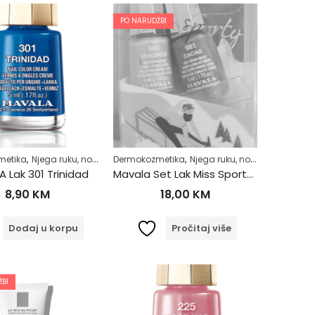
PO NARUDŽBI
,
,
,
,
,
,
metika
jega tijela
Njega ruku, noktiju i stopala
Zdrav život
Dermokozmetika
Njega tijela
Njega ruku, noktiju i stopala
Zdrav život
 Lak 301 Trinidad
Mavala Set Lak Miss Sporty 2/1 980 – 981
8,90
KM
18,00
KM
Dodaj u korpu
Pročitaj više
BI