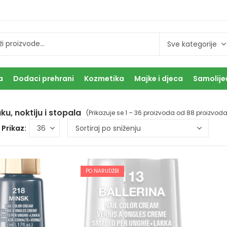
a
Dodaci prehrani
Kozmetika
Majke i djeca
Samolije
ku, noktiju i stopala
(Prikazuje se 1 – 36 proizvoda od 88 proizvoda
Prikaz:
PO NARUDŽBI