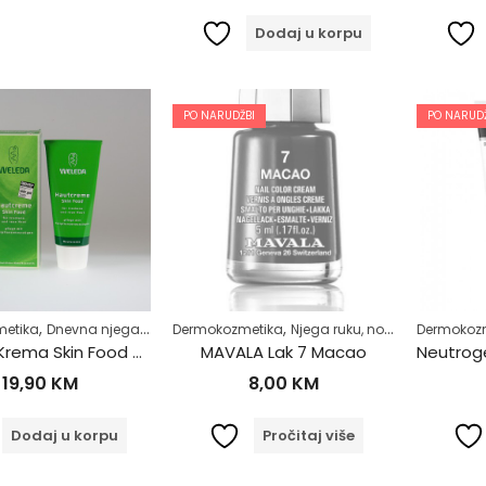
Dodaj u korpu
PO NARUDŽBI
PO NARUDŽ
,
,
,
,
,
,
etika
Dnevna njega
Njega lica
Dermokozmetika
Njega ruku, noktiju i stopala
Njega ruku, noktiju i stopala
Njega tijela
Dermokoz
N
Weleda Krema Skin Food 75ml
MAVALA Lak 7 Macao
19,90
KM
8,00
KM
Dodaj u korpu
Pročitaj više