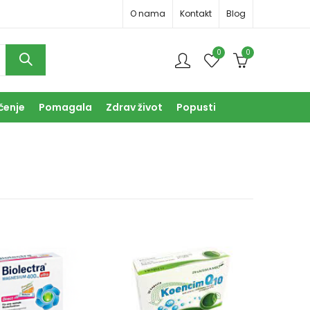
O nama
Kontakt
Blog
0
0
čenje
Pomagala
Zdrav život
Popusti