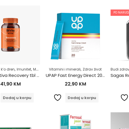
PO NARUDŽ
,
,
,
,
,
,
 k’o dren
Imunitet
Multivitamini
Vitamini i minerali
Razno
Samoliječenje
Zdrav život
Vitamini i mineral
Budi zdrav
Bivitis Activa Recovery tbl a60
UPAP Fast Energy Direct 20 vrećica
41,90
KM
22,90
KM
Dodaj u korpu
Dodaj u korpu