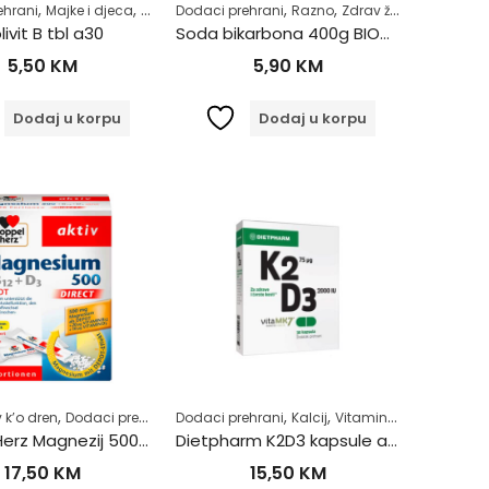
,
,
,
,
,
,
,
,
,
,
arnog sistema
ehrani
Majke i djeca
Trudnice
Dodaci prehrani
Vitamini B skupine
Razno
Vitamini i minerali
Zdrav život
Zdr
Samoliječenje
Vitamin D
Vitamini i minerali
Zdrav život
livit B tbl a30
Soda bikarbona 400g BIOVEGA
5,50
KM
5,90
KM
Dodaj u korpu
Dodaj u korpu
,
,
,
,
,
,
,
,
,
,
,
,
 k’o dren
moliječenje
Dodaci prehrani
Vitamini i minerali
Dodaci prehrani
Magnezij
Zdrav život
Razno
Žensko zdravlje
Kalcij
Vitamin B12
Vitamin D
Vitamin D
Vitamini i m
Vitam
Doppel Herz Magnezij 500+B12+D3 direct a20
Dietpharm K2D3 kapsule a30
17,50
KM
15,50
KM