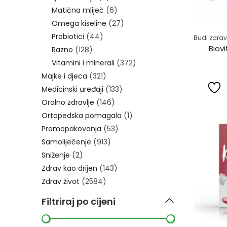
Matična mliječ
(6)
Omega kiseline
(27)
Probiotici
(44)
Budi zdrav
Biov
Razno
(128)
Vitamini i minerali
(372)
Majke i djeca
(321)
Medicinski uređaji
(133)
Oralno zdravlje
(146)
Ortopedska pomagala
(1)
Promopakovanja
(53)
Samoliječenje
(913)
Sniženje
(2)
Zdrav kao drijen
(143)
Zdrav život
(2584)
Filtriraj po cijeni