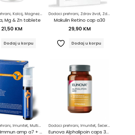
,
,
,
,
,
,
ehrani
Kalcij
Magnezij
Vitamini i minerali
Dodaci prehrani
Zdrav život
Zdrav život
Zdravlje očiju
Ca, Mg & Zn tablete
Makulin Retino cap a30
21,50
KM
29,90
KM
Dodaj u korpu
Dodaj u korpu
,
,
,
,
,
,
,
,
,
,
,
,
zglobovi
ehrani
Imunitet
Samoliječenje
Multivitamini
Sportske ozljede
Dodaci prehrani
Samoliječenje
Vitamin D
Imunitet
Vitamini i minerali
Zdrav kao drijen
Šećerna bolest-dijabetes
Zdrav živ
Zdrav
Omnival Immun amp a7 + caps a7
Eunova Alphalipoin caps 30×600