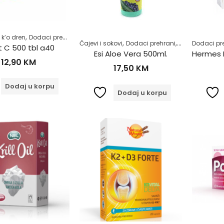
,
,
,
,
 k’o dren
Dodaci prehrani
Vitamin C
Vitamini i minerali
Zdrav kao drijen
,
,
,
Čajevi i sokovi
Dodaci prehrani
Imunitet
Dodaci pr
Proba
it C 500 tbl a40
Esi Aloe Vera 500ml.
12,90
KM
17,50
KM
Dodaj u korpu
Dodaj u korpu