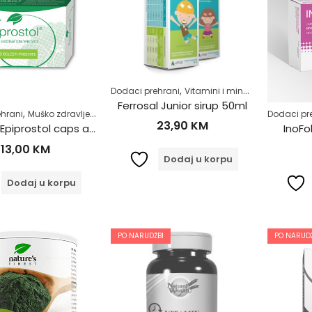
,
,
Dodaci prehrani
Vitamini i minerali
Zdrav život
Ferrosal Junior sirup 50ml
,
,
,
hrani
Muško zdravlje
Samoliječenje
Zdrav život
Dodaci pr
23,90
KM
Cydonia Epiprostol caps a30
InoFo
13,00
KM
Dodaj u korpu
Dodaj u korpu
PO NARUDŽBI
PO NARUDŽ