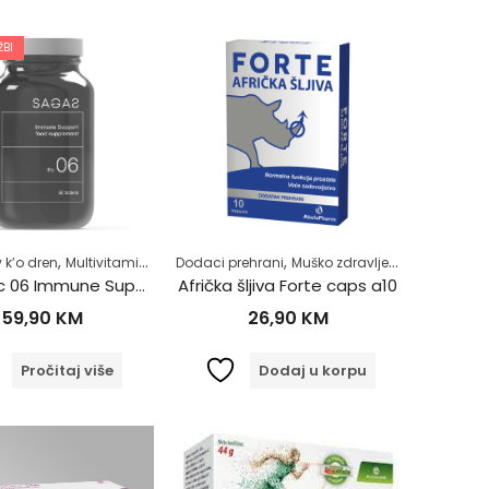
BI
,
,
,
,
,
,
i
 k’o dren
Zdrav život
Multivitamini
Zdrav život
Dodaci prehrani
Muško zdravlje
Razno
Samol
Sagas Rc 06 Immune Support tablete a60
Afrička šljiva Forte caps a10
59,90
KM
26,90
KM
Pročitaj više
Dodaj u korpu