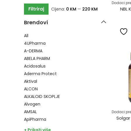
Dodaci pre
Filtriraj
NBL K
Cijena:
0 KM
—
220 KM
Brendovi
All
4UPharma
A-DERMA
ABELA PHARM
Acidosalus
Aderma Protect
Aktival
ALCON
ALKALOID SKOPLJE
Alvogen
AMSAL
Dodaci pre
Solgar
ApiPharma
+ Prikaži više