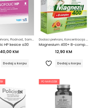
,
Željezo
,
,
,
,
,
,
ehrani
Plodnost
Samoliječenje
Dodaci prehrani
Zdrav život
Koncentracija i pamćenje
Žensko zdravlje
Kos
lic HP kesice a30
Magnesium 400+ B-comp. a20
40,00
KM
12,90
KM
Dodaj u korpu
Dodaj u korpu
BI
PO NARUDŽBI