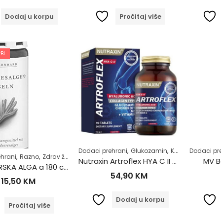
Dodaj u korpu
Pročitaj više
BI
,
,
,
Dodaci prehrani
Glukozamin
Kolagen
Dodaci pr
Kosti, m
,
,
,
,
hrani
Razno
Zdrav život
Zdravlje nervnog sistema
Zdravlje štitne žlijezd
Nutraxin Artroflex HYA C II tablete a90
MV B
JOD-MORSKA ALGA a 180 caps
54,90
KM
15,50
KM
Dodaj u korpu
Pročitaj više