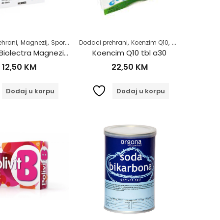
,
Zdrav život
,
,
,
,
,
,
,
,
,
ehrani
vni sistem
Magnezij
Samoliječenje
Sportaši
Vitamini i minerali
Dodaci prehrani
Zdrav život
Želudac
Koenzim Q10
Zdrav život
Vitamini i miner
Hermes Biolectra Magnezij 400 Ultra Direkt Narandža
Koencim Q10 tbl a30
12,50
KM
22,50
KM
Dodaj u korpu
Dodaj u korpu