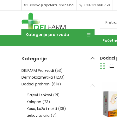
uprava@apoteka-online.ba
+387 32 666 750
Kategorije proizvoda
Početn
Dodaci 
Kategorije
OUTLET
DELFARM Proizvodi
(53)
Dermokozmetika
(1233)
Dodaci prehrani
(614)
Čajevi i sokovi
(21)
Kolagen
(23)
Kosa, koža i nokti
(38)
Ljekovita ulja
(7)