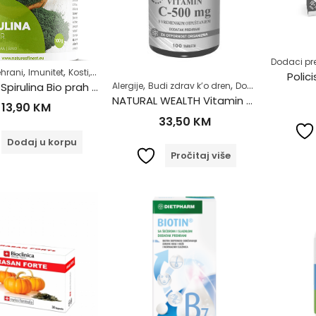
Dodaci pr
,
,
,
,
,
hrani
Imunitet
Kosti, mišići, zglobovi
Razno
Samoliječenje
Superhrana
Polic
,
,
,
Nutrislim Spirulina Bio prah 100g
Alergije
Budi zdrav k’o dren
Dodaci prehrani
I
NATURAL WEALTH Vitamin C 500mg a100 s vremenskim otpuštanjem
13,90
KM
33,50
KM
Dodaj u korpu
Pročitaj više