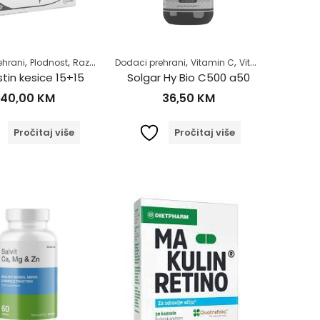
,
,
,
,
,
,
,
ehrani
Plodnost
Razno
Samoliječenje
Dodaci prehrani
Za vegane i vegetarijance
Vitamin C
Vitamini i minerali
Zdrav 
,
,
Za vegane i vegetarijance
Zdrav život
istin kesice 15+15
Solgar Hy Bio C500 a50
,
,
,
,
,
munitet
Prehlada i gripa
Samoliječenje
Vitamin C
Vitamini i minerali
Zd
40,00
KM
36,50
KM
Pročitaj više
Pročitaj više