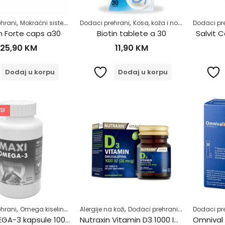
,
,
,
,
,
,
,
hrani
Mokraćni sistem
Muško zdravlje
Dodaci prehrani
Razno
Kosa, koža i nokti
Samoliječenje
Zdrav život
Zdrav život
Dodaci pr
n Forte caps a30
Biotin tablete a 30
Salvit 
25,90
KM
11,90
KM
Dodaj u korpu
Dodaj u korpu
BI
,
,
,
,
hrani
Omega kiseline
Zdrav život
Alergije na koži
Dodaci prehrani
Kosti, mišići, 
Dodaci pr
MAXI OMEGA-3 kapsule 100 kom
Nutraxin Vitamin D3 1000 IU tbl a120