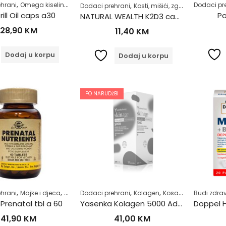
,
,
,
,
,
,
,
hrani
Omega kiseline
Samoliječenje
Zdrav život
Zdravlje kardiovaskul
Dodaci pr
Dodaci prehrani
Kosti, mišići, zglobovi
Razno
rill Oil caps a30
Po
NATURAL WEALTH K2D3 caps a20
28,90
KM
11,40
KM
Dodaj u korpu
Dodaj u korpu
PO NARUDŽBI
,
,
,
,
,
,
,
hrani
Majke i djeca
Trudnice
Dodaci prehrani
Vitamini i minerali
Kolagen
Zdrav život
Kosa, koža i nokti
Budi zdrav
Sa
 Prenatal tbl a 60
Yasenka Kolagen 5000 Adanced 500ml
41,90
KM
41,00
KM