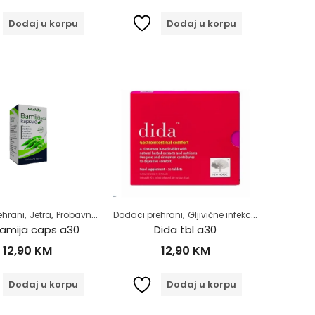
Dodaj u korpu
Dodaj u korpu
,
,
,
,
,
,
,
,
,
,
ehrani
išići, zglobovi
Jetra
Probavni sistem
Vitamini i minerali
Dodaci prehrani
Samoliječenje
Zdrav kao drijen
Gljivične infekcije
Zdrav život
Zdrav život
Želudac
Probavni s
e
amija caps a30
Dida tbl a30
12,90
KM
12,90
KM
Dodaj u korpu
Dodaj u korpu