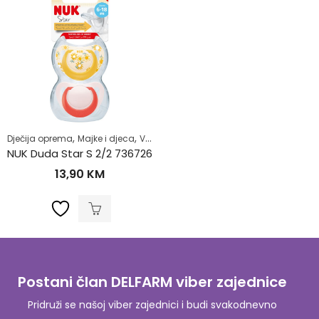
,
,
,
Dječija oprema
Majke i djeca
Varalice
Zdrav život
NUK Duda Star S 2/2 736726
13,90
KM
Postani član DELFARM viber zajednice
Pridruži se našoj viber zajednici i budi svakodnevno