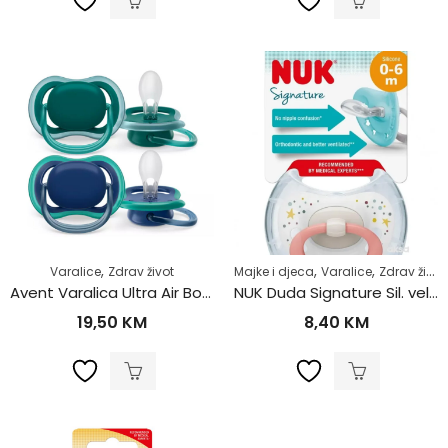
,
,
,
Varalice
Zdrav život
Majke i djeca
Varalice
Zdrav život
Avent Varalica Ultra Air Boy X2 6-18m SCF085/31
NUK Duda Signature Sil. vel 1/1 730635
19,50
KM
8,40
KM