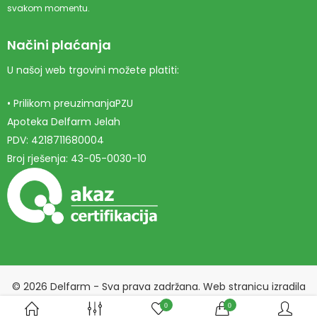
svakom momentu.
Načini plaćanja
U našoj web trgovini možete platiti:
• Prilikom preuzimanjaPZU
Apoteka Delfarm Jelah
PDV: 4218711680004
Broj rješenja: 43-05-0030-10
© 2026 Delfarm - Sva prava zadržana. Web stranicu izradila
Marketing agencija EBTEH
.
0
0