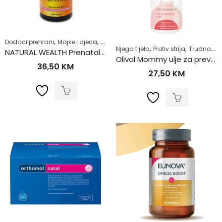
,
,
,
,
,
Dodaci prehrani
Majke i djeca
Razno
Samoliječenje
Trudnice
Trudno
,
,
,
Njega tijela
Protiv strija
Trudnoća
NATURAL WEALTH Prenatal za trudnice a100
Olival Mommy ulje za prevenciju strija 200ml
36,50
KM
27,50
KM