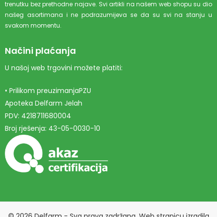
trenutku bez prethodne najave. Svi artikli na našem web shopu su dio
našeg asortimana i ne podrazumijeva se da su svi na stanju u
svakom momentu.
Načini plaćanja
U našoj web trgovini možete platiti:
• Prilikom preuzimanjaPZU
Apoteka Delfarm Jelah
PDV: 4218711680004
Broj rješenja: 43-05-0030-10
© 2026 Delfarm - Sva prava zadržana. Web stranicu izradila