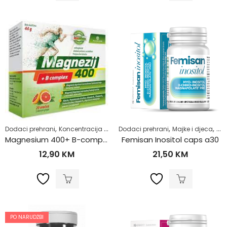
,
,
,
,
,
Dodaci prehrani
Koncentracija i pamćenje
Dodaci prehrani
Kosti, mišići, zglobovi
Majke i djeca
Magne
Plo
Magnesium 400+ B-comp. a20
Femisan Inositol caps a30
12,90
KM
21,50
KM
PO NARUDŽBI