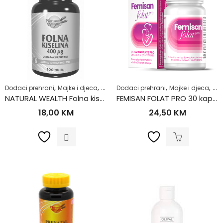
,
,
,
,
,
,
,
Dodaci prehrani
Majke i djeca
Plodnost
Dodaci prehrani
Razno
Samoliječenje
Majke i djeca
Trudni
Tr
NATURAL WEALTH Folna kiselina tbl a100
FEMISAN FOLAT PRO 30 kapsula
18,00
KM
24,50
KM