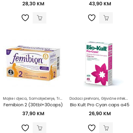
28,30
KM
43,90
KM
,
,
,
,
,
Majke i djeca
Samoliječenje
Trudnice
Dodaci prehrani
Trudnoća
Zdrav život
Gljivične infekcije
Femibion 2 (30tbl+30caps)
Bio Kult Pro Cyan caps a45
37,90
KM
26,90
KM