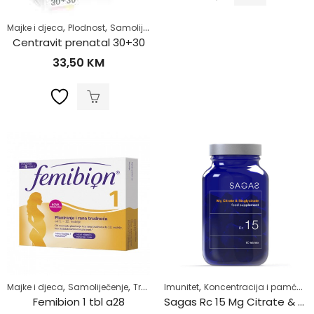
,
,
,
,
,
Majke i djeca
Plodnost
Samoliječenje
Trudnice
Trudnoća
Zdrav život
Centravit prenatal 30+30
33,50
KM
,
,
,
,
,
Majke i djeca
Samoliječenje
Trudnice
Imunitet
Trudnoća
Koncentracija i pamćenje
Zdrav život
Femibion 1 tbl a28
Sagas Rc 15 Mg Citrate & Bisglycinate tablete a60