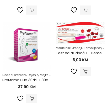
,
,
Medicinski uređaji
Samoliječenje
Test na trudnoću – Demed Štapić
5,00
KM
,
,
,
,
,
Dodaci prehrani
Dojenje
Majke i djeca
Multivitamini
Samoliječenje
Tr
PreMama Duo 30tbl + 30caps
37,90
KM