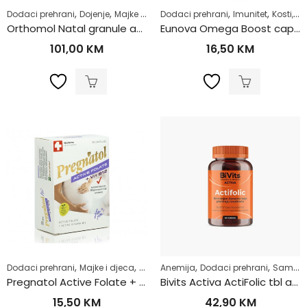
,
,
,
,
,
,
,
Dodaci prehrani
Dojenje
Majke i djeca
Dodaci prehrani
Multivitamini
Plodnost
Imunitet
Kosti, mišići, zglobovi
Samolij
Orthomol Natal granule a30
Eunova Omega Boost caps 30x1000mg
101,00
KM
16,50
KM
,
,
,
,
,
,
,
Dodaci prehrani
Majke i djeca
Samoliječenje
Anemija
Dodaci prehrani
Trudnice
Trudnoća
Samoliječenje
Vit
Pregnatol Active Folate + B12 caps a30
Bivits Activa ActiFolic tbl a60
15,50
KM
42,90
KM