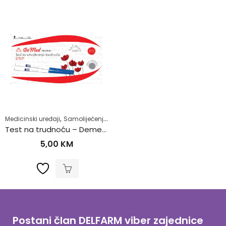
,
,
,
,
Medicinski uređaji
Samoliječenje
Testovi za trudnoću
Trudnoća
Zdrav
Test na trudnoću – Demed Traka
5,00
KM
Postani član DELFARM viber zajednice