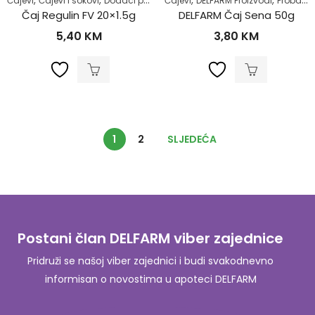
,
,
,
,
,
,
Čajevi
Čajevi i sokovi
Dodaci prehrani
Čajevi
Probavni sistem
DELFARM Proizvodi
Regulacija sto
Probavni sistem
Čaj Regulin FV 20×1.5g
DELFARM Čaj Sena 50g
5,40
KM
3,80
KM
1
2
SLJEDEĆA
Postani član DELFARM viber zajednice
Pridruži se našoj viber zajednici i budi svakodnevno
informisan o novostima u apoteci DELFARM