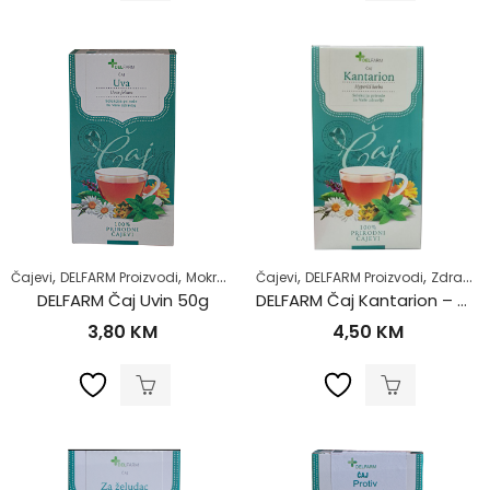
,
,
,
,
,
,
Čajevi
DELFARM Proizvodi
Mokraćni sistem
Čajevi
Samoliječenje
DELFARM Proizvodi
Zdrav život
Zdrav život
DELFARM Čaj Uvin 50g
DELFARM Čaj Kantarion – Gospina trava 50g
3,80
KM
4,50
KM