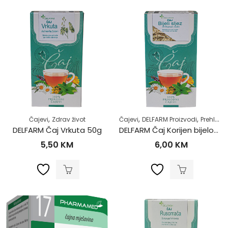
,
,
,
Čajevi
Zdrav život
Čajevi
DELFARM Proizvodi
Prehlada i gripa
DELFARM Čaj Vrkuta 50g
DELFARM Čaj Korijen bijelog sljeza 50g
5,50
KM
6,00
KM