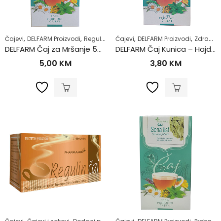
,
,
,
,
,
Čajevi
DELFARM Proizvodi
Regulacija tjelesne težine
Čajevi
DELFARM Proizvodi
Zdrav život
Zdrav život
DELFARM Čaj za Mršanje 50g
DELFARM Čaj Kunica – Hajdučka trava 50g
5,00
KM
3,80
KM