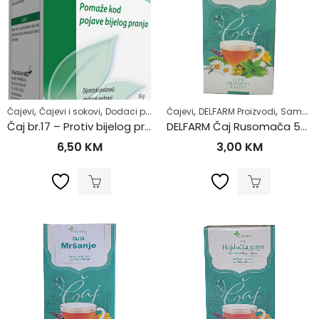
,
,
,
,
,
,
,
Čajevi
Čajevi i sokovi
Dodaci prehrani
Čajevi
Samoliječenje
DELFARM Proizvodi
Zdrav život
Samoliječenje
Žens
Čaj br.17 – Protiv bijelog pranja 50g
DELFARM Čaj Rusomača 50g
6,50
KM
3,00
KM