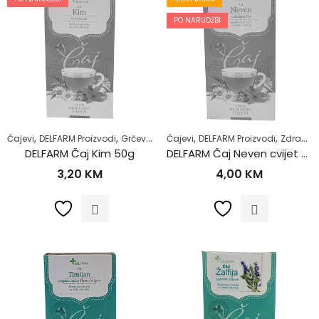
PO NARUDŽBI
,
,
,
,
,
,
Čajevi
DELFARM Proizvodi
Grčevi kod beba
Čajevi
Majke i djeca
DELFARM Proizvodi
Zdrav život
Zdrav život
DELFARM Čaj Kim 50g
DELFARM Čaj Neven cvijet 50g
3,20
KM
4,00
KM