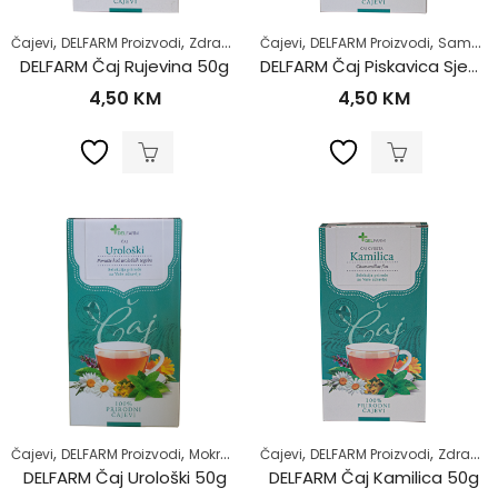
,
,
,
,
Čajevi
DELFARM Proizvodi
Zdrav život
Čajevi
DELFARM Proizvodi
Samoliječenje
DELFARM Čaj Rujevina 50g
DELFARM Čaj Piskavica Sjeme 50g
4,50
KM
4,50
KM
,
,
,
,
,
,
Čajevi
DELFARM Proizvodi
Mokraćni sistem
Čajevi
Samoliječenje
DELFARM Proizvodi
Zdrav život
Zdrav život
DELFARM Čaj Urološki 50g
DELFARM Čaj Kamilica 50g