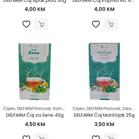
DELFARM Čaj šipak plod 50g
DELFARM Čaj Kopriva list 40g
4,00
KM
4,00
KM
,
,
,
,
,
,
Čajevi
DELFARM Proizvodi
Samoliječenje
Čajevi
Zdrav život
DELFARM Proizvodi
Žensko zdravlje
Zdrav život
DELFARM Čaj za žene 40g
DELFARM Čaj Matičnjak 25g
4,50
KM
3,50
KM