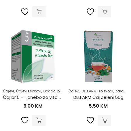
,
,
,
,
,
,
,
Čajevi
Čajevi i sokovi
Dodaci prehrani
Čajevi
Imunitet
DELFARM Proizvodi
Samoliječenje
Zdrav život
Upalna
Čaj br.5 – Tahebo za vitalnost 50g
DELFARM Čaj Zeleni 50g
6,00
KM
5,50
KM