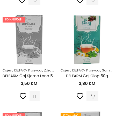
PO NARUDŽBI
,
,
,
,
Čajevi
DELFARM Proizvodi
Zdrav život
Čajevi
DELFARM Proizvodi
Samoliječenje
DELFARM Čaj Sjeme Lana 50g
DELFARM Čaj Glog 50g
3,50
KM
3,80
KM
PO NARUDŽBI
IZDVAJAMO