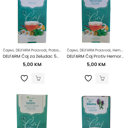
,
,
,
,
,
,
,
Čajevi
DELFARM Proizvodi
Probavni sistem
Čajevi
Samoliječenje
DELFARM Proizvodi
Zdrav život
Hemoroidi
Ž
DELFARM Čaj za želudac 50g
DELFARM Čaj Protiv Hemoroida 50g
5,00
KM
5,00
KM