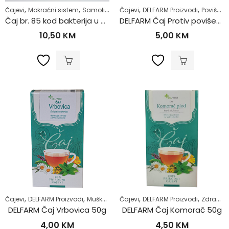
,
,
,
,
,
,
Čajevi
Mokraćni sistem
Samoliječenje
Čajevi
Zdrav život
DELFARM Proizvodi
Žensko zdravlje
Povišene masnoće u krvi
Čaj br. 85 kod bakterija u mokraći za djecu i trudnice 100 g
DELFARM Čaj Protiv povišenih masnoća 50g
10,50
KM
5,00
KM
,
,
,
,
,
,
Čajevi
DELFARM Proizvodi
Muško zdravlje
Čajevi
Samoliječenje
DELFARM Proizvodi
Zdrav život
Zdrav život
DELFARM Čaj Vrbovica 50g
DELFARM Čaj Komorač 50g
4,00
KM
4,50
KM