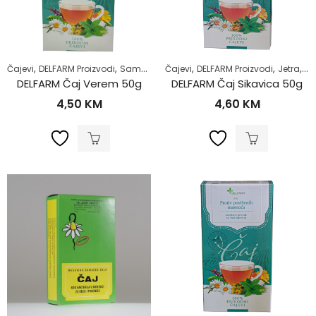
,
,
,
,
,
,
,
Čajevi
DELFARM Proizvodi
Samoliječenje
Čajevi
Stres i nesanica
DELFARM Proizvodi
Zdrav život
Jetra
Sa
DELFARM Čaj Verem 50g
DELFARM Čaj Sikavica 50g
4,50
KM
4,60
KM