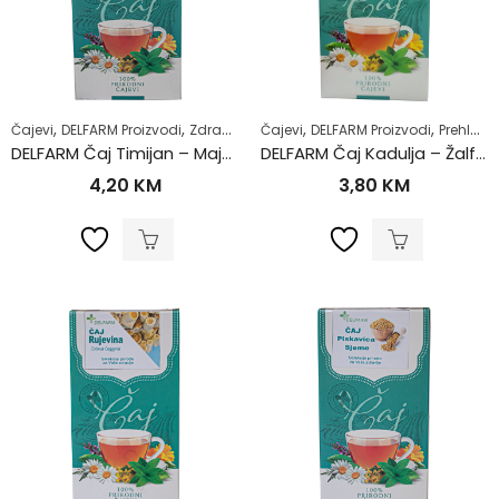
,
,
,
,
Čajevi
DELFARM Proizvodi
Zdrav život
Čajevi
DELFARM Proizvodi
Prehlada i gripa
DELFARM Čaj Timijan – Majčina dušica 50g
DELFARM Čaj Kadulja – Žalfija 50g
4,20
KM
3,80
KM