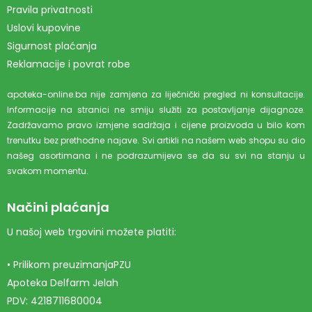
Pravila privatnosti
Uslovi kupovine
Sigurnost plaćanja
Reklamacije i povrat robe
apoteka-online.ba nije zamjena za liječnički pregled ni konsultacije.
Informacije na stranici ne smiju služiti za postavljanje dijagnoze.
Zadržavamo pravo izmjene sadržaja i cijene proizvoda u bilo kom
trenutku bez prethodne najave. Svi artikli na našem web shopu su dio
našeg asortimana i ne podrazumijeva se da su svi na stanju u
svakom momentu.
Načini plaćanja
U našoj web trgovini možete platiti:
• Prilikom preuzimanjaPZU
Apoteka Delfarm Jelah
PDV: 4218711680004