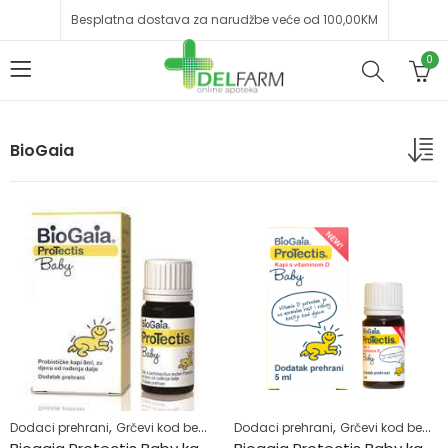
Besplatna dostava za narudžbe veće od 100,00KM
0
BioGaia
,
,
,
,
,
,
Dodaci prehrani
Grčevi kod beba
Majke i djeca
Dodaci prehrani
Probiotici
Grčevi kod beba
Proliv i pov