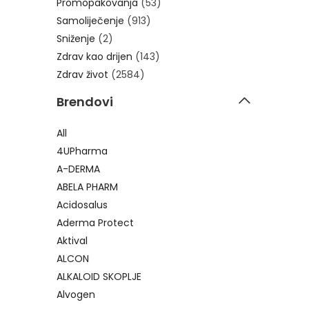
Promopakovanja
(53)
Samoliječenje
(913)
Sniženje
(2)
Zdrav kao drijen
(143)
Zdrav život
(2584)
Brendovi
All
4UPharma
A-DERMA
ABELA PHARM
Acidosalus
Aderma Protect
Aktival
ALCON
ALKALOID SKOPLJE
Alvogen