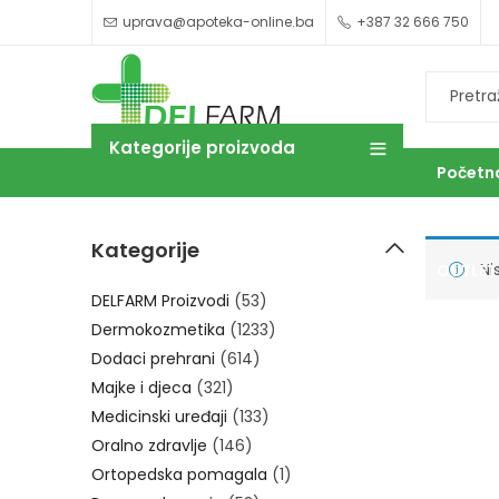
uprava@apoteka-online.ba
+387 32 666 750
Kategorije proizvoda
Početn
Kategorije
Ni
OUTLET
DELFARM Proizvodi
(53)
Dermokozmetika
(1233)
Dodaci prehrani
(614)
Majke i djeca
(321)
Medicinski uređaji
(133)
Oralno zdravlje
(146)
Ortopedska pomagala
(1)