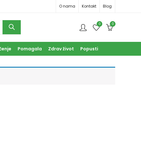
O nama
Kontakt
Blog
0
0
čenje
Pomagala
Zdrav život
Popusti