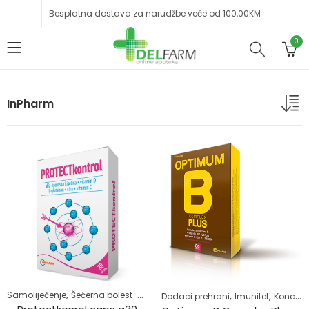
Besplatna dostava za narudžbe veće od 100,00KM
0
InPharm
,
,
,
,
Samoliječenje
Šećerna bolest-dijabetes
Zdrav život
Dodaci prehrani
Imunitet
Koncentracija i pamćenje