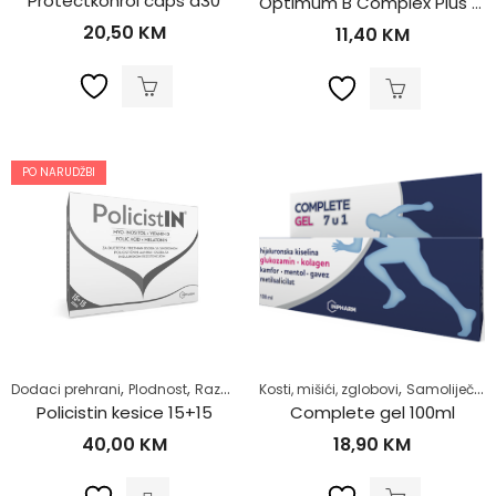
Protectkonrol caps a30
Optimum B Complex Plus a30
20,50
KM
11,40
KM
PO NARUDŽBI
,
,
,
,
,
Dodaci prehrani
Plodnost
Razno
Samoliječenje
Kosti, mišići, zglobovi
Za vegane i vegetari
Samoliječenje
Policistin kesice 15+15
Complete gel 100ml
40,00
KM
18,90
KM