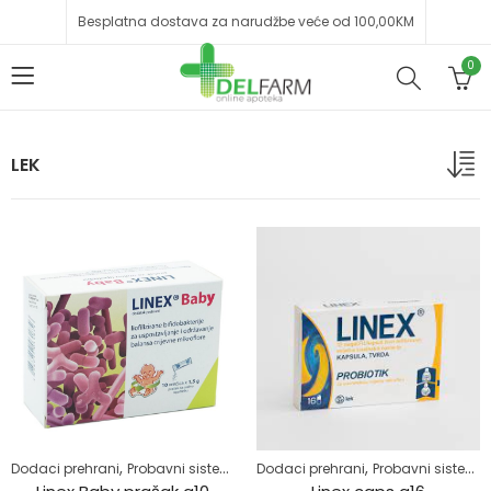
Besplatna dostava za narudžbe veće od 100,00KM
0
LEK
,
,
,
,
,
,
Dodaci prehrani
Probavni sistem
Probiotici
Dodaci prehrani
Proliv i povraćanje
Probavni sistem
Regulac