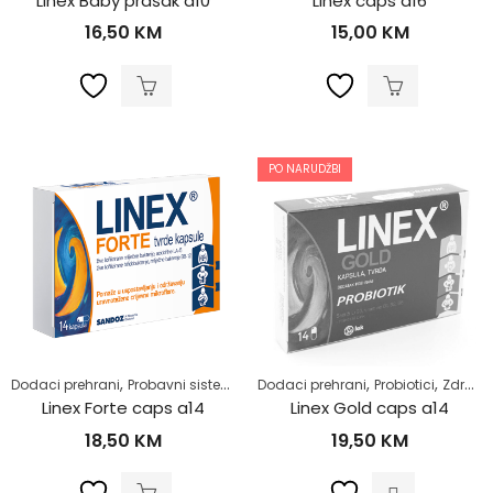
Linex Baby prašak a10
Linex caps a16
16,50
KM
15,00
KM
PO NARUDŽBI
,
,
,
,
,
,
Dodaci prehrani
Probavni sistem
Probiotici
Dodaci prehrani
Proliv i povraćanje
Probiotici
Samolij
Zdrav život
Linex Forte caps a14
Linex Gold caps a14
18,50
KM
19,50
KM