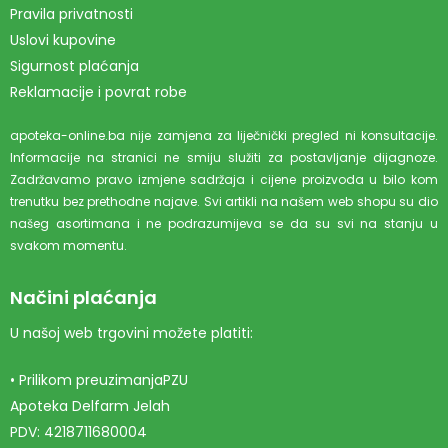
Pravila privatnosti
Uslovi kupovine
Sigurnost plaćanja
Reklamacije i povrat robe
apoteka-online.ba nije zamjena za liječnički pregled ni konsultacije.
Informacije na stranici ne smiju služiti za postavljanje dijagnoze.
Zadržavamo pravo izmjene sadržaja i cijene proizvoda u bilo kom
trenutku bez prethodne najave. Svi artikli na našem web shopu su dio
našeg asortimana i ne podrazumijeva se da su svi na stanju u
svakom momentu.
Načini plaćanja
U našoj web trgovini možete platiti:
• Prilikom preuzimanjaPZU
Apoteka Delfarm Jelah
PDV: 4218711680004