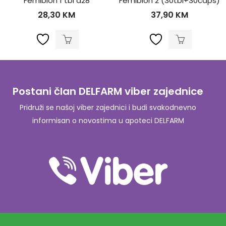
Femibion 1 tbl a28
Femibion 2 (30tbl+30caps)
28,30
KM
37,90
KM
Postani član DELFARM viber zajednice
Pridruži se našoj viber zajednici i budi svakodnevno
informisan o novostima u apoteci DELFARM