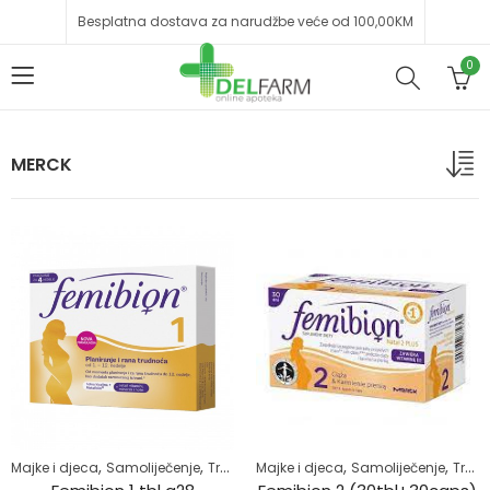
Besplatna dostava za narudžbe veće od 100,00KM
0
MERCK
,
,
,
,
,
,
Majke i djeca
Samoliječenje
Trudnice
Majke i djeca
Trudnoća
Zdrav život
Samoliječenje
Trudnice