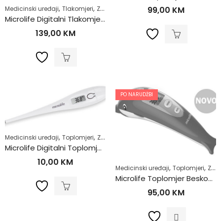
,
,
99,00
KM
Medicinski uređaji
Tlakomjeri
Zdrav život
Microlife Digitalni Tlakomjer BP B3 sa adapterom
139,00
KM
PO NARUDŽBI
,
,
Medicinski uređaji
Toplomjeri
Zdrav život
Microlife Digitalni Toplomjer MT16F1
10,00
KM
,
,
Medicinski uređaji
Toplomjeri
Zdrav život
Microlife Toplomjer Beskontaktni NC400
95,00
KM