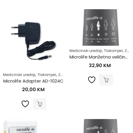
,
,
Medicinski uređaji
Tlakomjeri
Zdrav život
Microlife Manžetna veličina M-L (22-42cm)
32,90
KM
,
,
Medicinski uređaji
Tlakomjeri
Zdrav život
Microlife Adapter AD-1024C
20,00
KM