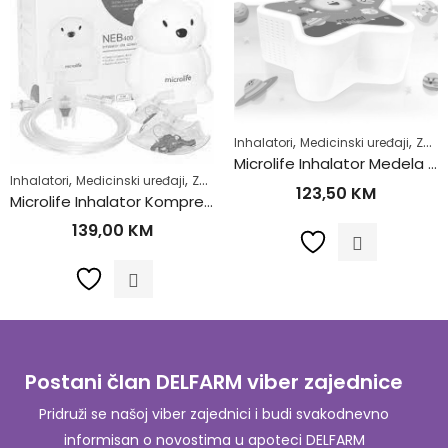
,
,
Inhalatori
Medicinski uređaji
Zdrav život
Microlife Inhalator Medela Star
,
,
Inhalatori
Medicinski uređaji
Zdrav život
123,50
KM
Microlife Inhalator Kompresor NEB400
139,00
KM
Postani član DELFARM viber zajednice
Pridruži se našoj viber zajednici i budi svakodnevno
informisan o novostima u apoteci DELFARM