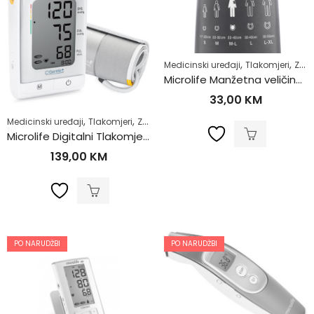
,
,
Medicinski uređaji
Tlakomjeri
Zdrav život
Microlife Manžetna veličina S (17-22cm)
33,00
KM
,
,
Medicinski uređaji
Tlakomjeri
Zdrav život
Microlife Digitalni Tlakomjer BP A200
139,00
KM
PO NARUDŽBI
PO NARUDŽBI