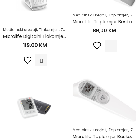
,
,
Medicinski uređaji
Toplomjeri
Zdrav život
MicroLife Toplomjer Beskontaktni NC100
,
,
Medicinski uređaji
Tlakomjeri
Zdrav život
89,00
KM
Microlife Digitalni Tlakomjer BP B2 sa adapterom
119,00
KM
,
,
Medicinski uređaji
Toplomjeri
Zdrav život
Microlife Toplomjer Beskontaktni NC200