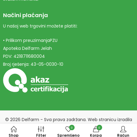
Načini plaćanja
U našoj web trgovini možete platiti:
• Prilikom preuzimanjaPZU
Apoteka Delfarm Jelah
PDV: 4218711680004
Broj rješenja: 43-05-0030-10
© 2026 Delfarm - Sva prava zadržana. Web stranicu izradila
Marketing agencija EBTEH
.
0
0
Shop
Filter
Spremljeno
Korpa
Račun