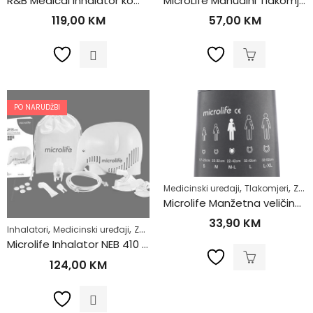
R&B Medical Inhalator kompresorski pas BR-CN171
MicroLife Manualni Tlakomjer AG1-20
119,00
KM
57,00
KM
PO NARUDŽBI
,
,
Medicinski uređaji
Tlakomjeri
Zdrav život
Microlife Manžetna veličina L-XL (32-52cm)
33,90
KM
,
,
Inhalatori
Medicinski uređaji
Zdrav život
Microlife Inhalator NEB 410 u obliku slona
124,00
KM