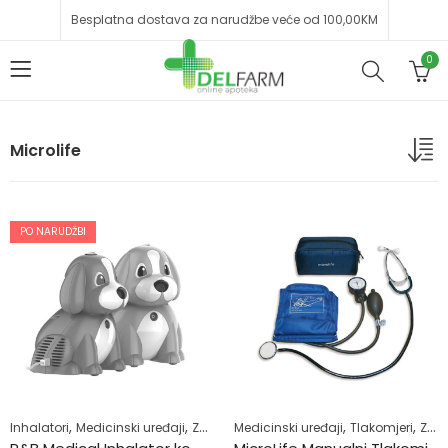
Besplatna dostava za narudžbe veće od 100,00KM
0
Microlife
PO NARUDŽBI
,
,
,
,
Inhalatori
Medicinski uređaji
Zdrav život
Medicinski uređaji
Tlakomjeri
Zdrav život