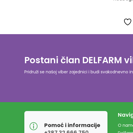
Postani član DELFARM vi
Pridruži se našoj viber zajednici i budi svakodnevn
Navig
Pomoć i informacije
O nam
+387 32 666 750
Delfar