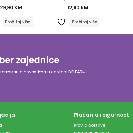
29,90
KM
12,90
KM
Pročitaj više
Pročitaj više
ber zajednice
o informisan o novostima u apoteci DELFARM
acija
Plaćanja i sigurnost
a
Pravila dostave
m tim
Pravila privatnosti