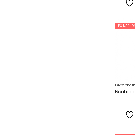
PO NARUDŽ
Dermokozm