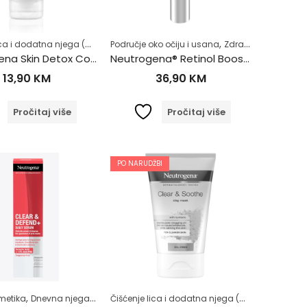
,
,
,
Čišćenje lica i dodatna njega (MASKE ZA LICE)
,
,
,
,
,
,
,
,
)
Dermokozmetika
Njega lica
Noćna njega
Hiperpigmentacije (tamne mrlje)
Područje oko očiju i usana
Normalna koža
Dermokozmetika
Suha koža
Masna koža (Akne)
Zdrav život
Masna koža (Akne)
Zdrav život
Nj
Neutrogena Skin Detox Cooling peeling za čišćenje lica 150ml
Neutrogena® Retinol Boost krema za područje oko očiju 15ml
13,90
KM
36,90
KM
Pročitaj više
Pročitaj više
PO NARUDŽBI
,
,
,
,
,
,
,
,
,
,
,
Čišćenje lica i dodatna njega (MASKE ZA LICE)
,
,
(tamne mrlje)
ga
metika
Masna koža (Akne)
Dnevna njega
Masna koža (Akne)
Masna koža (Akne)
Njega lica
Njega lica
Normalna koža
Njega lica
Normalna koža
Zdrav život
Zdrav život
Stanje kože