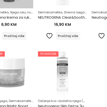
,
,
,
,
,
etika
Njega ruku, noktiju i stopala
Dermokozmetika
Njega tijela
Dnevna njega
Zdrav život
Hiperpigmenta
Dermokoz
Neutrogena krema za ruke-koncentrovana 50ml
NEUTROGENA Clear&Soothe hidratantna krema za lice s kurkumom 75ml
6,90
KM
16,90
KM
Pročitaj više
Pročitaj više
BI
PO NARUDŽBI
,
,
,
Čišćenje lica i dodatna njega (MASKE ZA LICE)
,
,
,
njega
Dermokozmetika
Dnevna njega
Masna koža (Akne)
Njega lica
No
Neutrogena Bright Boost gel krema za lice i vrat 50ml
Neutrogena Skin Detox 3u1 micelarna voda 400ml