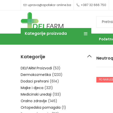
uprava@apoteka-online.ba
+387 32 666 750
Kategorije proizvoda
Početn
Kategorije
Neutro
OUTLET
DELFARM Proizvodi
(53)
Dermokozmetika
(1233)
PO NARUDŽ
Dodaci prehrani
(614)
Majke i djeca
(321)
Medicinski uređaji
(133)
Oralno zdravlje
(146)
Ortopedska pomagala
(1)