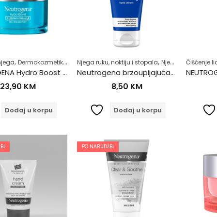
,
,
,
,
,
,
,
njega
Dermokozmetika
Masna koža (Akne)
Njega ruku, noktiju i stopala
Njega lica
Njega tijela
Noćna njega
Zdrav 
Nor
NEUTROGENA Hydro Boost noćna maska za lice 50ml
Neutrogena brzoupijajuća krema za ruke 75ml
23,90
KM
8,50
KM
Dodaj u korpu
Dodaj u korpu
BI
PO NARUDŽBI