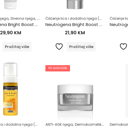
,
,
,
Čišćenje lica i dodatna njega (MASKE ZA LICE)
,
njega
Dnevna njega
Hiperpigmentacije (tamne mrlje)
Masna koža (Akne
Neutrogena Bright Boost gel fluid za lice i vrat SPF30 30ml
Neutrogena Bright Boost obnavljajući peeling za lice 75ml
29,90
KM
21,90
KM
Pročitaj više
Pročitaj više
PO NARUDŽBI
Čišćenje lica i dodatna njega (MASKE ZA LICE)
,
,
,
,
ANTI-AGE njega
Dermokozmetika
Dermokozmetika
Hiperpigmentacije 
Dnevna nje
Dermokoz