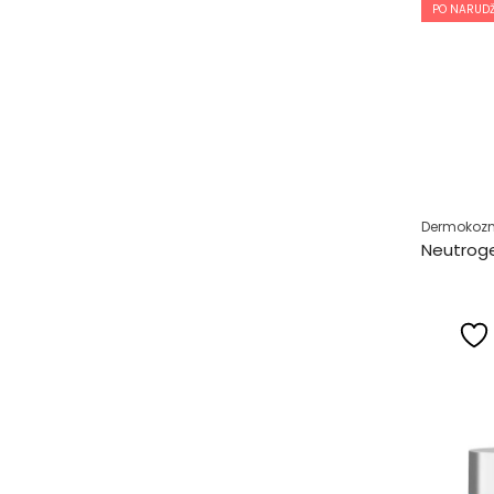
PO NARUDŽ
Dermokozm