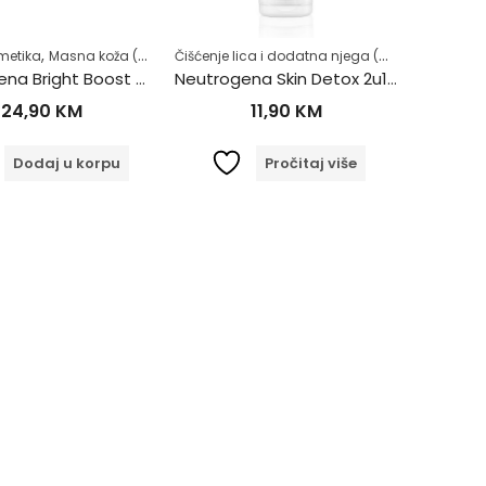
,
,
,
,
,
,
Čišćenje lica i dodatna njega (MASKE ZA LICE)
,
,
,
,
cije (tamne mrlje)
metika
Masna koža (Akne)
Koža sklona crvenilu
Njega lica
Noćna njega
Masna koža (Akne)
Normalna koža
Njega lica
Osje
Neutrogena Bright Boost noćna krema za lice i vrat 50ml
Neutrogena Skin Detox 2u1 maska od pročišćene gline 150ml
24,90
KM
11,90
KM
Dodaj u korpu
Pročitaj više
,
,
,
,
rmalna koža
Dermokozmetika
Stanje kože
Njega lica
Zdrav život
Zdrav život