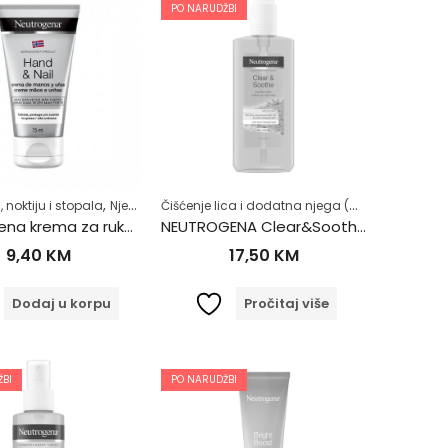
PO NARUDŽBI
,
,
,
,
Čišćenje lica i dodatna njega (MASKE ZA LICE)
,
 noktiju i stopala
av život
tanje kože
Suha koža
Njega tijela
Zdrav život
Zdrav život
Neutrogena krema za ruke i nokte 75ml
NEUTROGENA Clear&Soothe micelarni gel za otklanjanje šminke 200ml
9,40
KM
17,50
KM
Dodaj u korpu
Pročitaj više
BI
PO NARUDŽBI