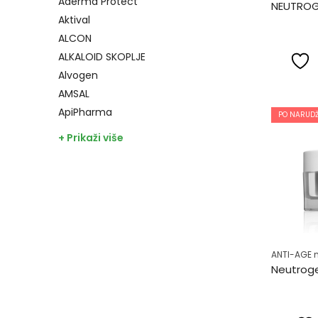
Aderma Protect
Aktival
ALCON
ALKALOID SKOPLJE
Alvogen
AMSAL
ApiPharma
PO NARUDŽ
+ Prikaži više
ANTI-AGE 