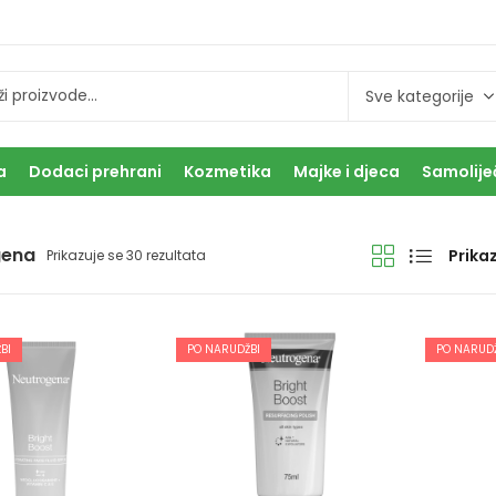
a
Dodaci prehrani
Kozmetika
Majke i djeca
Samolije
gena
Prikaz
Prikazuje se 30 rezultata
BI
PO NARUDŽBI
PO NARUDŽ