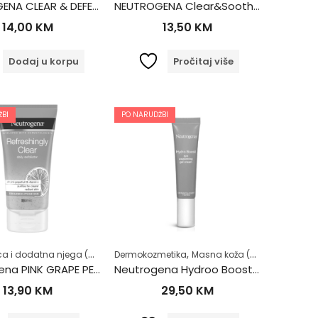
NEUTROGENA CLEAR & DEFEND SERUM ZA LICE 30ML
NEUTROGENA Clear&Soothe maska za lice s kurkumom 50ml
14,00
KM
13,50
KM
Dodaj u korpu
Pročitaj više
BI
PO NARUDŽBI
,
Čišćenje lica i dodatna njega (MASKE ZA LICE)
,
,
,
,
,
,
 život
rmalna koža
Osjetljiva i netolerantna koža
Dermokozmetika
Dermokozmetika
Suha koža
Masna koža (Akne)
Masna koža (Akne)
Zdrav život
Njega li
Neutrogena PINK GRAPE PEELING ZA LICE 150ML
Neutrogena Hydroo Boost gel krema za područje oko očiju 15ml
13,90
KM
29,50
KM