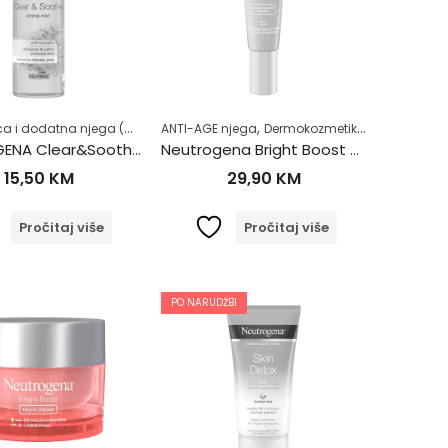
,
Čišćenje lica i dodatna njega (MASKE ZA LICE)
,
,
,
,
život
malna koža
Zdrav život
ANTI-AGE njega
Dermokozmetika
Dermokozmetika
Hiperpigmentacije 
Dnevna nje
NEUTROGENA Clear&Soothe hidratantni tonik u spreju s kurkumom 125ml
Neutrogena Bright Boost obnavljajući serum za lice 30ml
15,50
KM
29,90
KM
Pročitaj više
Pročitaj više
PO NARUDŽBI