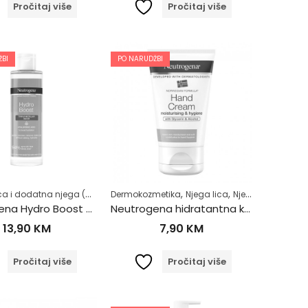
Pročitaj više
Pročitaj više
BI
PO NARUDŽBI
,
Čišćenje lica i dodatna njega (MASKE ZA LICE)
,
,
,
,
,
,
,
Dermokozmetika
Masna koža (Akne)
Dermokozmetika
Dermokozmetika
Njega lica
Njega lica
Stanje kože
Masna koža (Akne)
Njega ruku, noktiju i stopala
Zdrav život
Neutrogena Hydro Boost 3u1 micelarna voda 400ml
Neutrogena hidratantna krema za ruke 50ml
13,90
KM
7,90
KM
Pročitaj više
Pročitaj više