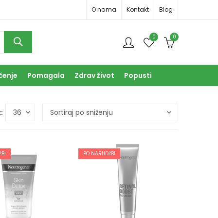
O nama
Kontakt
Blog
0
0
čenje
Pomagala
Zdrav život
Popusti
:
BI
PO NARUDŽBI