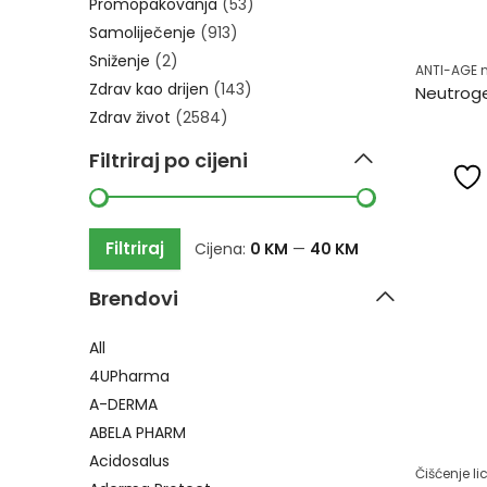
Promopakovanja
(53)
Samoliječenje
(913)
Sniženje
(2)
ANTI-AGE 
Zdrav kao drijen
(143)
Zdrav život
(2584)
Filtriraj po cijeni
Filtriraj
Cijena:
0 KM
—
40 KM
Brendovi
All
4UPharma
A-DERMA
ABELA PHARM
Acidosalus