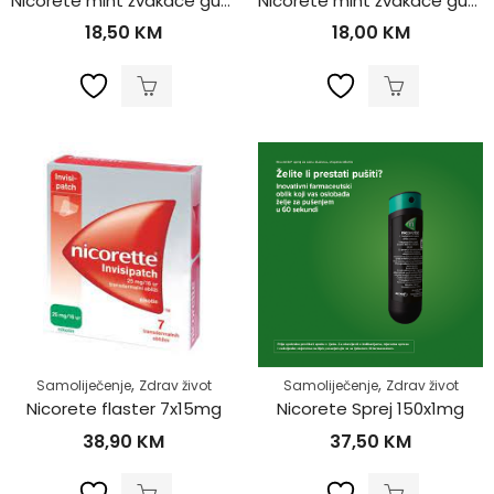
Nicorete mint žvakaće gume 30x2mg
Nicorete mint žvakaće gume 30x4mg
18,50
KM
18,00
KM
,
,
Samoliječenje
Zdrav život
Samoliječenje
Zdrav život
Nicorete flaster 7x15mg
Nicorete Sprej 150x1mg
38,90
KM
37,50
KM