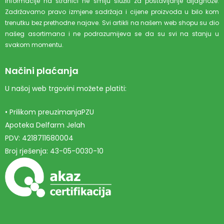
Informacije na stranici ne smiju služiti za postavljanje dijagnoze.
Zadržavamo pravo izmjene sadržaja i cijene proizvoda u bilo kom
trenutku bez prethodne najave. Svi artikli na našem web shopu su dio
našeg asortimana i ne podrazumijeva se da su svi na stanju u
svakom momentu.
Načini plaćanja
U našoj web trgovini možete platiti:
• Prilikom preuzimanjaPZU
Apoteka Delfarm Jelah
PDV: 4218711680004
Broj rješenja: 43-05-0030-10