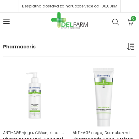
Besplatna dostava za narudžbe veće od 100,00KM
0
Pharmaceris
,
,
,
,
ANTI-AGE njega
Čišćenje lica i dodatna njega (MASKE ZA LICE)
ANTI-AGE njega
Dermokozmetika
Dermoko