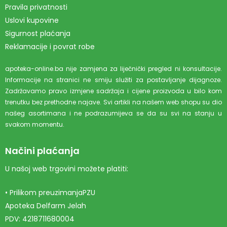
Pravila privatnosti
Uslovi kupovine
Sigurnost plaćanja
Reklamacije i povrat robe
apoteka-online.ba nije zamjena za liječnički pregled ni konsultacije.
Informacije na stranici ne smiju služiti za postavljanje dijagnoze.
Zadržavamo pravo izmjene sadržaja i cijene proizvoda u bilo kom
trenutku bez prethodne najave. Svi artikli na našem web shopu su dio
našeg asortimana i ne podrazumijeva se da su svi na stanju u
svakom momentu.
Načini plaćanja
U našoj web trgovini možete platiti:
• Prilikom preuzimanjaPZU
Apoteka Delfarm Jelah
PDV: 4218711680004