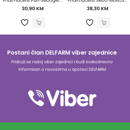
Pharmaceris Puri-Sebogel Gel za Dubinsko Čišćenje Lica 190ml
Pharmaceris Sebo-Moistatic Hidratantna Umirujuća SPF30 krema 50ml
30,90
KM
38,30
KM
Postani član DELFARM viber zajednice
Pridruži se našoj viber zajednici i budi svakodnevno
informisan o novostima u apoteci DELFARM