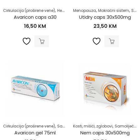
,
,
,
,
,
Cirkulacija (proširene vene)
Hemoroidi
Menopauza
Samoliječenje
Mokraćni sistem
Zdrav život
Samoliječenje
Avaricon caps a30
Utidry caps 30x500mg
16,50
KM
23,50
KM
,
,
,
Cirkulacija (proširene vene)
Samoliječenje
Kosti, mišići, zglobovi
Zdrav život
Samoliječenje
Avaricon gel 75ml
Nem caps 30x500mg