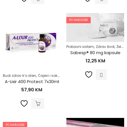
PO NARUDŽBI
,
,
Probavni sistem
Zdrav život
Želudac
Sabesp® 80 mg kapsule
12,25
KM
,
,
,
,
Budi zdrav k’o dren
Čajevi i sokovi
Dodaci prehrani
Imunitet
Samolije
A-Lixir 400 Protect 7x30ml
57,90
KM
PO NARUDŽBI