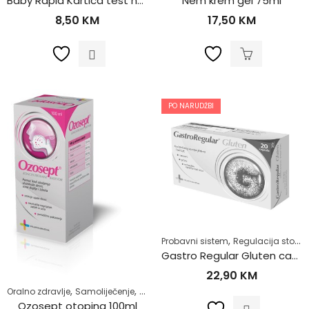
Baby Rapid Kartica test na Trudnoću
Nem krem gel 75ml
8,50
KM
17,50
KM
PO NARUDŽBI
,
Probavni sistem
Regulacija stolice-zatvor
Gastro Regular Gluten caps a20
22,90
KM
,
,
,
,
Oralno zdravlje
Samoliječenje
Tekućine za ispiranje
Zdrav život
Zdravl
Ozosept otopina 100ml