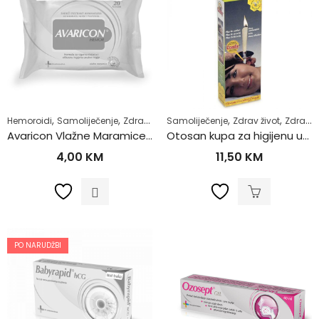
,
,
,
,
Hemoroidi
Samoliječenje
Zdrav život
Samoliječenje
Zdrav život
Zdravlje uha
Avaricon Vlažne Maramice a20
Otosan kupa za higijenu uha
4,00
KM
11,50
KM
PO NARUDŽBI