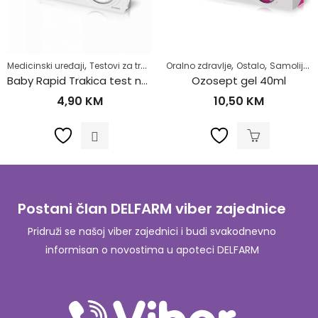
,
,
,
,
Medicinski uređaji
Testovi za trudnoću
Oralno zdravlje
Zdrav život
Ostalo
Samoliječenje
Baby Rapid Trakica test na Trudnoću
Ozosept gel 40ml
4,90
KM
10,50
KM
Postani član DELFARM viber zajednice
Pridruži se našoj viber zajednici i budi svakodnevno
informisan o novostima u apoteci DELFARM