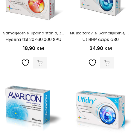
,
,
,
,
Samoliječenje
Upalna stanja
Zdrav život
Muško zdravlje
Samoliječenje
Zdra
Hysera tbl 20×60.000 SPU
UtiBHP caps a30
18,90
KM
24,90
KM