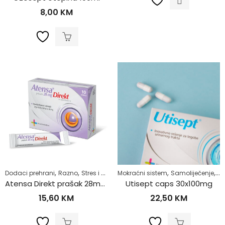
8,00
KM
,
,
,
,
,
Dodaci prehrani
Razno
Stres i nesanica
Mokraćni sistem
Zdrav život
Samoliječenje
Zd
Atensa Direkt prašak 28mg 10 kesica
Utisept caps 30x100mg
15,60
KM
22,50
KM