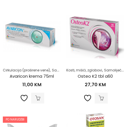
,
,
,
Cirkulacija (proširene vene)
Samoliječenje
Kosti, mišići, zglobovi
Zdrav život
Samoliječenje
Avaricon krema 75ml
Osteo K2 tbl a60
11,00
KM
27,70
KM
PO NARUDŽBI