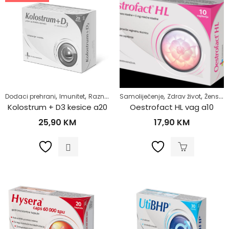
,
,
,
,
,
,
,
Dodaci prehrani
Imunitet
Razno
Samoliječenje
Samoliječenje
Vitamin D
Zdrav život
Vitamini i m
Žensko zdravlje
Kolostrum + D3 kesice a20
Oestrofact HL vag a10
25,90
KM
17,90
KM