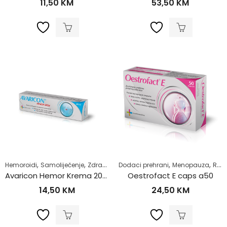
11,50
KM
53,50
KM
,
,
,
,
Hemoroidi
Samoliječenje
Zdrav život
Dodaci prehrani
Menopauza
Razno
Avaricon Hemor Krema 20ml
Oestrofact E caps a50
14,50
KM
24,50
KM