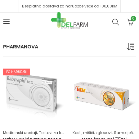
Besplatna dostava za narudžbe veće od 100,00KM
0
PHARMANOVA
PO NARUDŽBI
,
,
,
Medicinski uređaji
Testovi za trudnoću
Kosti, mišići, zglobovi
Zdrav život
Samoliječenje