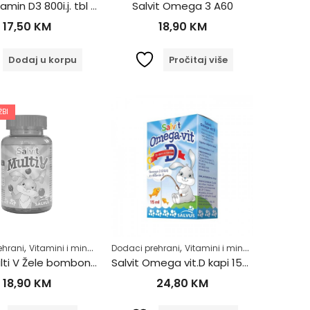
Salvit Vitamin D3 800i.j. tbl a60
Salvit Omega 3 A60
17,50
KM
18,90
KM
Dodaj u korpu
Pročitaj više
BI
,
,
,
,
,
,
ehrani
Zdrav život
Vitamini i minerali
Za djecu
Dodaci prehrani
Zdrav život
Vitamini i minerali
Za djecu
Salvit Multi V Žele bombone a60
Salvit Omega vit.D kapi 15ml
18,90
KM
24,80
KM