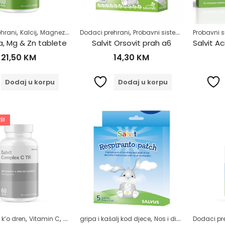
,
,
,
,
,
,
,
hrani
Kalcij
Magnezij
Vitamini i minerali
Dodaci prehrani
Zdrav život
Probavni sistem
Razno
Probavni 
Samo
a, Mg & Zn tablete
Salvit Orsovit prah a6
21,50
KM
14,30
KM
Dodaj u korpu
Dodaj u korpu
BI
,
,
,
,
 k’o dren
Vitamin C
Zdrav život
gripa i kašalj kod djece
Nos i disajni putevi
Dodaci pr
Pr