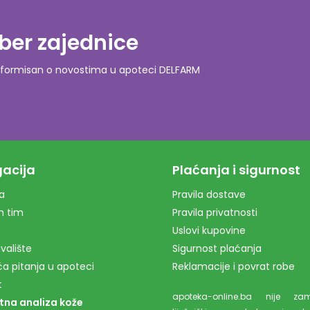
ber zajednice
o informisan o novostima u apoteci DELFARM
acija
Plaćanja i sigurnost
a
Pravila dostave
m tim
Pravila privatnosti
Uslovi kupovine
valište
Sigurnost plaćanja
a pitanja u apoteci
Reklamacije i povrat robe
t
apoteka-online.ba nije z
tna analiza kože