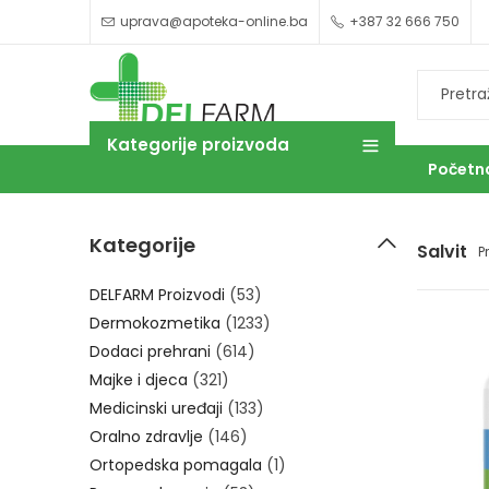
uprava@apoteka-online.ba
+387 32 666 750
Kategorije proizvoda
Početn
Kategorije
Salvit
P
OUTLET
DELFARM Proizvodi
(53)
Dermokozmetika
(1233)
Dodaci prehrani
(614)
Majke i djeca
(321)
Medicinski uređaji
(133)
Oralno zdravlje
(146)
Ortopedska pomagala
(1)