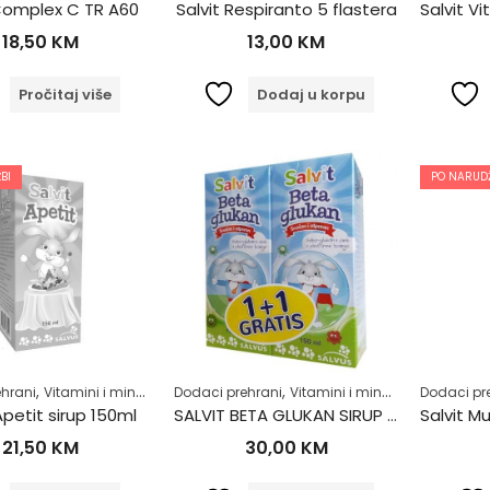
 Complex C TR A60
Salvit Respiranto 5 flastera
18,50
KM
13,00
KM
Pročitaj više
Dodaj u korpu
BI
PO NARUDŽ
,
,
,
,
,
,
hrani
Vitamini i minerali
Za djecu
Dodaci prehrani
Zdrav život
Vitamini i minerali
Za djecu
Dodaci pr
Apetit sirup 150ml
SALVIT BETA GLUKAN SIRUP 150ML 1+1 GRATIS
21,50
KM
30,00
KM