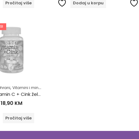
Pročitaj više
Dodaj u korpu
BI
,
,
,
hrani
Vitamini i minerali
Za djecu
Zdrav život
Salvit vitamin C + Cink žele bombone a60
18,90
KM
Pročitaj više