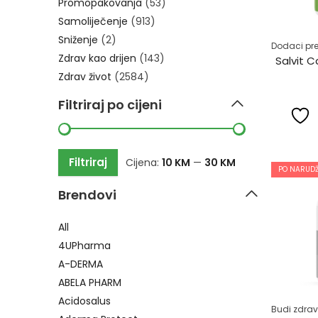
Promopakovanja
(53)
Samoliječenje
(913)
Sniženje
(2)
Dodaci pre
Zdrav kao drijen
(143)
Salvit C
Zdrav život
(2584)
Filtriraj po cijeni
Filtriraj
Cijena:
10 KM
—
30 KM
PO NARUDŽ
Brendovi
All
4UPharma
A-DERMA
ABELA PHARM
Acidosalus
Budi zdrav