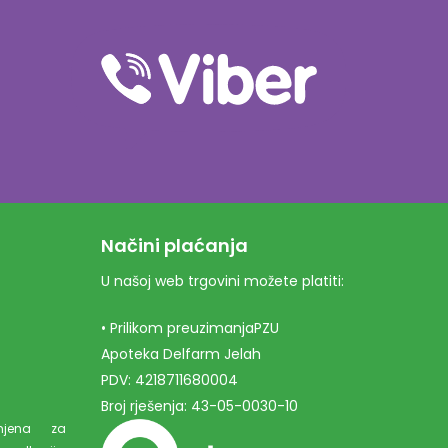
Načini plaćanja
U našoj web trgovini možete platiti:
• Prilikom preuzimanjaPZU
Apoteka Delfarm Jelah
PDV: 4218711680004
Broj rješenja: 43-05-0030-10
amjena za