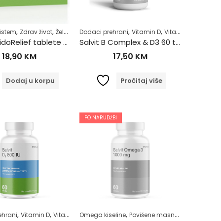
,
,
,
,
,
sistem
liječenje
Zdrav život
Zdrav život
Želudac
Dodaci prehrani
Vitamin D
Vitamini B skupine
Salvit AcidoRelief tablete za ublažavanje želučanih tegoba
Salvit B Complex & D3 60 tableta
18,90
KM
17,50
KM
Dodaj u korpu
Pročitaj više
PO NARUDŽBI
,
,
,
,
,
,
ehrani
ehlada
Zdrav život
Vitamin D
Vitamini i minerali
Omega kiseline
Zdrav život
Povišene masnoće u krvi
Zdrav