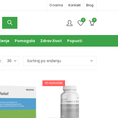
O nama
Kontakt
Blog
0
0
čenje
Pomagala
Zdrav život
Popusti
:
PO NARUDŽBI