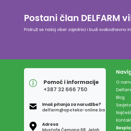
Postani član DELFARM vi
Pridruži se našoj viber zajednici i budi svakodnevn
Navig
Pomoć i informacije
O nam
+387 32 666 750
Delfar
Blog
Imaš pitanja za narudžbe?
Savjeto
delfarm@apoteka-online.ba
Najčešć
Kontak
Adresa
Bespla
Mustafe Ćemana 68, Jelah