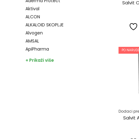
Aderma Protect
Salvit
Aktival
ALCON
ALKALOID SKOPLJE
Alvogen
AMSAL
ApiPharma
PO NARUDŽ
+ Prikaži više
Dodaci pre
Salvit 