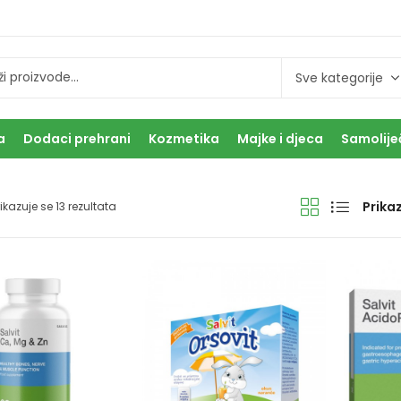
a
Dodaci prehrani
Kozmetika
Majke i djeca
Samolije
Prikaz
rikazuje se 13 rezultata