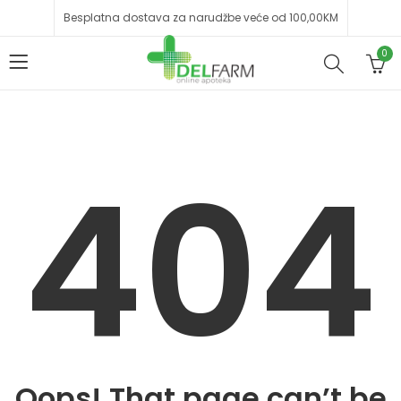
Besplatna dostava za narudžbe veće od 100,00KM
0
404
Oops! That page can’t be