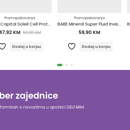
,
vanja
lica
Zaštita za lice
Promopakovanja
Prom
Vichy Capital Soleil Cell Protect Zaštitno Ulje SPF30 200ml
BABE Mineral Super Fluid Invisible SPF50 50ml 632463
59,90
KM
23
59,90
KM
 u korpu
Dodaj u korpu
D
ber zajednice
o informisan o novostima u apoteci DELFARM