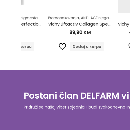
,
,
,
,
,
,
,
,
je (tamne mrlje)
ce
Zaštita za tijelo
Promopakovanja
Njega lica
ANTI-AGE njega
Sniženje
Sunce
Dermokozmetika
Zaštita za lice
Promopako
Njega 
Avene Sun Anti-Imperfection Fluid SPF50+ 40ml
Vichy Liftactiv Collagen Specialist 16 Krema SPF50 50ml
89,90
KM
47,92
KM
orpu
Dodaj u korpu
Dodaj
Postani član DELFARM vi
Pridruži se našoj viber zajednici i budi svakodnevn