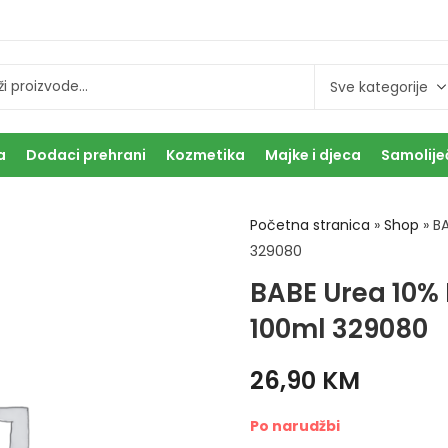
a
Dodaci prehrani
Kozmetika
Majke i djeca
Samolije
Početna stranica
»
Shop
»
BA
329080
BABE Urea 10%
100ml 329080
26,90
KM
Po narudžbi