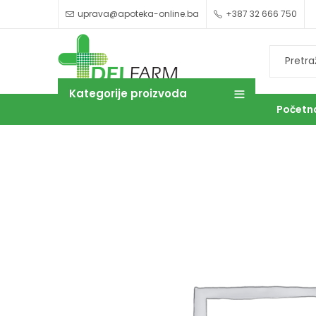
uprava@apoteka-online.ba
+387 32 666 750
Kategorije proizvoda
Početn
OUTLET