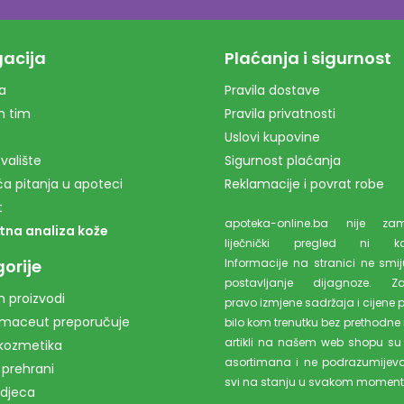
acija
Plaćanja i sigurnost
a
Pravila dostave
m tim
Pravila privatnosti
Uslovi kupovine
valište
Sigurnost plaćanja
a pitanja u apoteci
Reklamacije i povrat robe
t
apoteka-online.ba nije z
tna analiza kože
liječnički pregled ni kons
orije
Informacije na stranici ne smiju
postavljanje dijagnoze. Z
 proizvodi
pravo izmjene sadržaja i cijene 
rmaceut preporučuje
bilo kom trenutku bez prethodne 
artikli na našem web shopu su
kozmetika
asortimana i ne podrazumijev
 prehrani
svi na stanju u svakom moment
 djeca