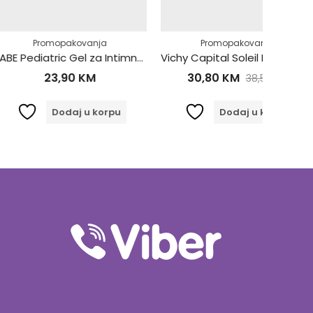
opakovanja
Promopakovanja
BABE Pediatric Gel za Intimnu Njegu 200ml
Vichy Capital Soleil Dry Touch Mat Fluid za lice SPF30 50ml
,90
KM
30,80
KM
38,50
KM
odaj u korpu
Dodaj u korpu