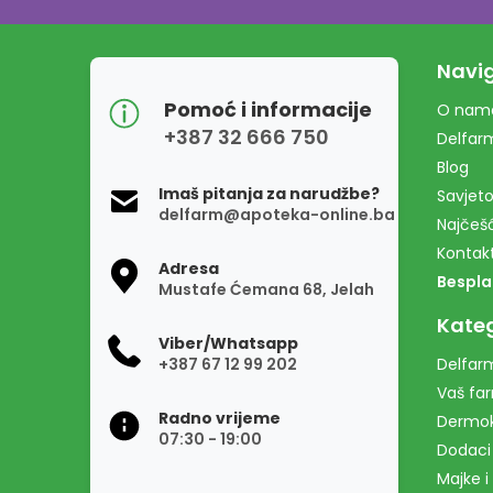
Navig
Pomoć i informacije
O nam
+387 32 666 750
Delfar
Blog
Imaš pitanja za narudžbe?
Savjeto
delfarm@apoteka-online.ba
Najčešć
Kontak
Adresa
Bespla
Mustafe Ćemana 68, Jelah
Kateg
Viber/Whatsapp
+387 67 12 99 202
Delfarm
Vaš fa
Radno vrijeme
Dermo
07:30 - 19:00
Dodaci
Majke i