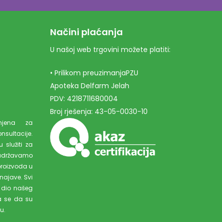
Načini plaćanja
U našoj web trgovini možete platiti:
• Prilikom preuzimanjaPZU
Apoteka Delfarm Jelah
PDV: 4218711680004
Broj rješenja: 43-05-0030-10
amjena za
ultacije.
 služiti za
adržavamo
proizvoda u
najave. Svi
 dio našeg
a se da su
u.