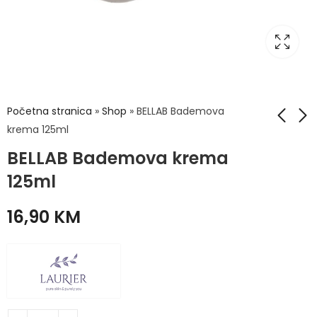
Početna stranica
»
Shop
»
BELLAB Bademova
krema 125ml
BELLAB Bademova krema
BELLAB Nevenova
BELLAB Prirodni
mast 125ml
Melem 30ml
125ml
13,90
11,90
KM
KM
16,90
KM