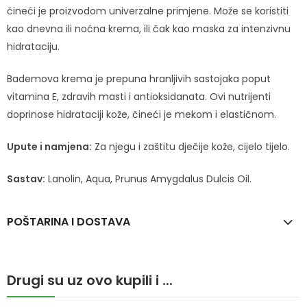
čineći je proizvodom univerzalne primjene. Može se koristiti
kao dnevna ili noćna krema, ili čak kao maska za intenzivnu
hidrataciju.
Bademova krema je prepuna hranljivih sastojaka poput
vitamina E, zdravih masti i antioksidanata. Ovi nutrijenti
doprinose hidrataciji kože, čineći je mekom i elastičnom.
Upute i namjena:
Za njegu i zaštitu dječije kože, cijelo tijelo.
Sastav:
Lanolin, Aqua, Prunus Amygdalus Dulcis Oil.
POŠTARINA I DOSTAVA
Drugi su uz ovo kupili i ...