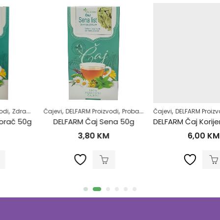
,
,
,
,
,
,
Čajevi
DELFARM Proizvodi
Probavni sistem
Čajevi
Regulacija stolice-zatvor
DELFARM Proizvodi
Prehlada i gripa
DELFARM Čaj Sena 50g
DELFARM Čaj Korijen bijelog sljeza 50g
3,80
KM
6,00
KM