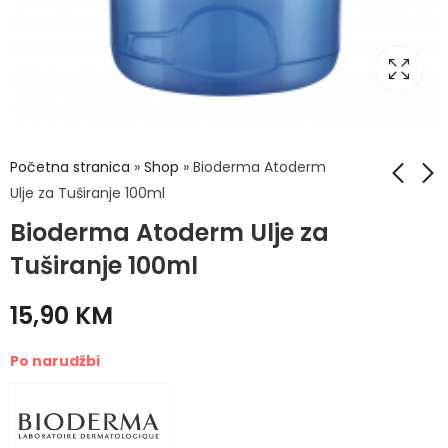
Početna stranica
»
Shop
»
Bioderma Atoderm
Ulje za Tuširanje 100ml
Bioderma Atoderm Ulje za
Bioderma Atoderm
Bioderma Atoderm
PP Baume 200ml
Ulje za Tuširanje 1L
Tuširanje 100ml
24,50
53,50
KM
KM
15,90
KM
Po narudžbi