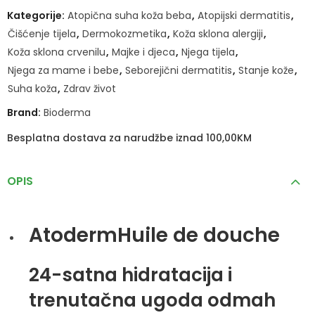
Kategorije:
Atopična suha koža beba
,
Atopijski dermatitis
,
Čišćenje tijela
,
Dermokozmetika
,
Koža sklona alergiji
,
Koža sklona crvenilu
,
Majke i djeca
,
Njega tijela
,
Njega za mame i bebe
,
Seborejični dermatitis
,
Stanje kože
,
Suha koža
,
Zdrav život
Brand:
Bioderma
Besplatna dostava za narudžbe iznad 100,00KM
OPIS
Atoderm
Huile de douche
24-satna hidratacija i
trenutačna ugoda odmah