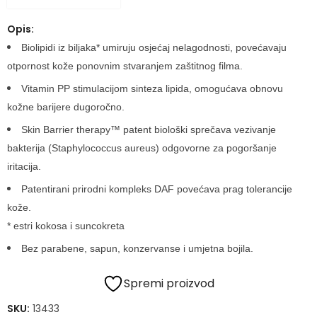
Opis:
Biolipidi iz biljaka* umiruju osjećaj nelagodnosti, povećavaju
otpornost kože ponovnim stvaranjem zaštitnog filma.
Vitamin PP stimulacijom sinteza lipida, omogućava obnovu
kožne barijere dugoročno.
Skin Barrier therapy™ patent biološki sprečava vezivanje
bakterija (Staphylococcus aureus) odgovorne za pogoršanje
iritacija.
Patentirani prirodni kompleks DAF povećava prag tolerancije
kože.
* estri kokosa i suncokreta
Bez parabene, sapun, konzervanse i umjetna bojila.
Spremi proizvod
SKU:
13433