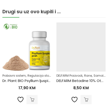
Drugi su uz ovo kupili i ...
,
,
,
,
,
,
,
moliječenje
amoliječenje
Probavni sistem
Zdrav život
Zdrav život
Regulacija stolice-zatvor
DELFARM Proizvodi
Regulacija tjelesne težine
Rane
Samoliječenje
S
Dr. Plant BIO Psyllium ljuspice u prahu (Plantago ovata)100g
DELFARM Betadine 10% Otopina 100ml
17,90
KM
8,50
KM