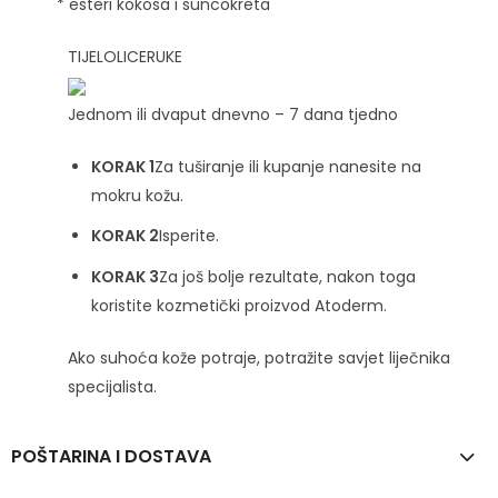
* esteri kokosa i suncokreta
TIJELO
LICE
RUKE
Jednom ili dvaput dnevno – 7 dana tjedno
KORAK 1
Za tuširanje ili kupanje nanesite na
mokru kožu.
KORAK 2
Isperite.
KORAK 3
Za još bolje rezultate, nakon toga
koristite kozmetički proizvod Atoderm.
Ako suhoća kože potraje, potražite savjet liječnika
specijalista.
POŠTARINA I DOSTAVA