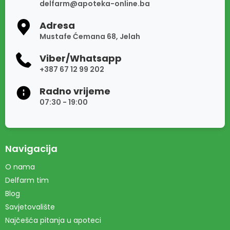
delfarm@apoteka-online.ba
Adresa
Mustafe Ćemana 68, Jelah
Viber/Whatsapp
+387 67 12 99 202
Radno vrijeme
07:30 - 19:00
Navigacija
O nama
Delfarm tim
Blog
Savjetovalište
Najčešća pitanja u apoteci