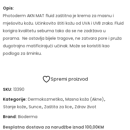
Opis:
Photoderm AKN MAT fluid zaštitna je krema za masnu i
mješovitu kožu. Učinkovito štiti kožu od UVA i UVB zraka. Fluid
korigira kvalitetu sebuma tako da se ne zadržava u
porama. Ne ostavlja bijele tragove, ne zatvara pore i pruža
dugotrajno matificirajući učinak. Može se koristiti kao
podloga za šminku.
Spremi proizvod
SKU:
13390
Kategorije:
Dermokozmetika
,
Masna koža (Akne)
,
Stanje kože
,
Sunce
,
Zaštita za lice
,
Zdrav život
Brand:
Bioderma
Besplatna dostava za narudžbe iznad 100,00KM