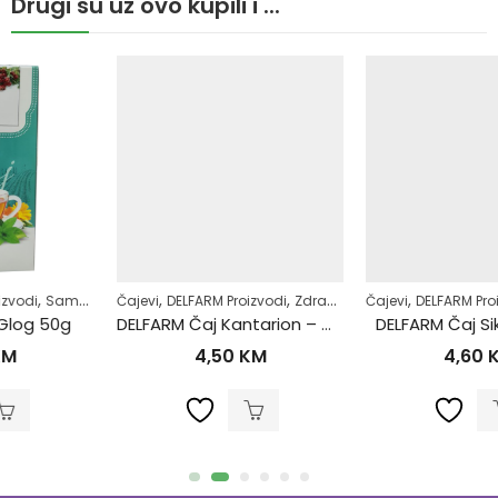
Drugi su uz ovo kupili i ...
,
,
,
,
,
,
,
Čajevi
Zdrav život
DELFARM Proizvodi
Zdravlje kardiovaskularnog sistema
Zdrav život
Čajevi
DELFARM Proizvodi
Jetra
Sa
DELFARM Čaj Kantarion – Gospina trava 50g
DELFARM Čaj Sikavica 50g
4,50
KM
4,60
KM