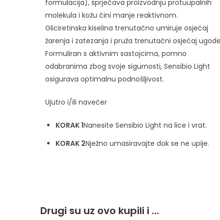
formulacija), sprječava proizvodnju protuupalnih
molekula i kožu čini manje reaktivnom.
Gliciretinska kiselina trenutačno umiruje osjećaj
žarenja i zatezanja i pruža trenutačni osjećaj ugode
Formuliran s aktivnim sastojcima, pomno
odabranima zbog svoje sigurnosti, Sensibio Light
osigurava optimalnu podnošljivost.
Ujutro i/ili navečer
KORAK 1
Nanesite Sensibio Light na lice i vrat.
KORAK 2
Nježno umasiravajte dok se ne upije.
Drugi su uz ovo kupili i ...