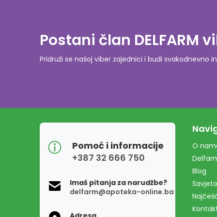
Postani član DELFARM vi
Pridruži se našoj viber zajednici i budi svakodnevn
Navig
Pomoć i informacije
O nam
+387 32 666 750
Delfar
Blog
Imaš pitanja za narudžbe?
Savjeto
delfarm@apoteka-online.ba
Najčešć
Kontak
Adresa