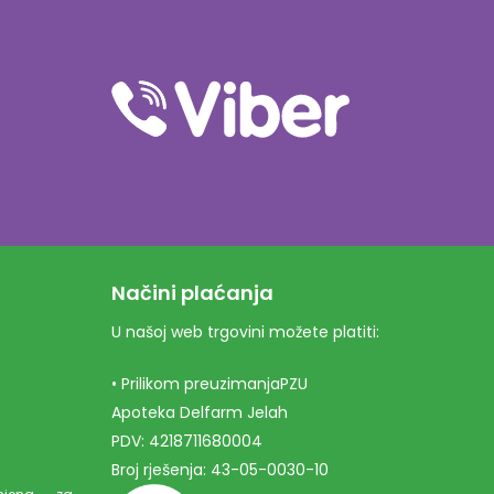
Načini plaćanja
U našoj web trgovini možete platiti:
• Prilikom preuzimanjaPZU
Apoteka Delfarm Jelah
PDV: 4218711680004
Broj rješenja: 43-05-0030-10