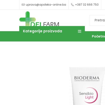
uprava@apoteka-online.ba
+387 32 666 750
Kategorije proizvoda
Početn
OUTLET