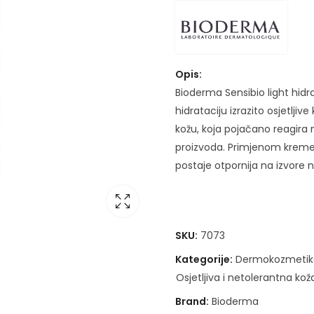
Opis:
Bioderma Sensibio light hidr
hidrataciju izrazito osjetlji
kožu, koja pojačano reagira 
proizvoda. Primjenom kreme
postaje otpornija na izvore n
SKU:
7073
Kategorije:
Dermokozmetik
Osjetljiva i netolerantna kož
Brand:
Bioderma