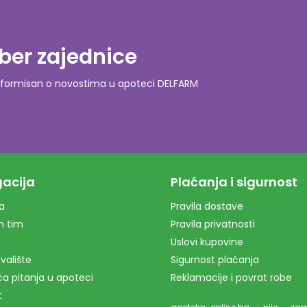
ber zajednice
o informisan o novostima u apoteci DELFARM
acija
Plaćanja i sigurnost
a
Pravila dostave
m tim
Pravila privatnosti
Uslovi kupovine
valište
Sigurnost plaćanja
a pitanja u apoteci
Reklamacije i povrat robe
t