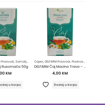
,
,
,
,
,
,
,
,
,
 Proizvodi
Zdravlje usne šupljine
Samoliječenje
Zubobolja
Čajevi
Zdrav život
DELFARM Proizvodi
Žensko zdravlje
Plodnost
Samoliječenj
Čajevi
DE
j Rusomača 50g
DELFARM Čaj Macina Trava – Očajnica 50g
DELFARM
,00
KM
4,00
KM
odaj u korpu
Dodaj u korpu