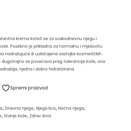
atantna krema koristi se za svakodnevnu njegu i
ve kože. Posebno je prikladna za normalnu i mješovitu
na nadražujuće ili uobičajene sastojke kozmetičkih
 dugotrajno se povećava prag tolerancije kože, ona
adražaja, nježna i dobro hidratizirana.
Spremi proizvod
a
,
Dnevna njega
,
Njega lica
,
Noćna njega
,
a
,
Stanje kože
,
Zdrav život