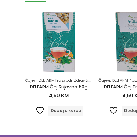
,
,
,
,
,
res i nesanica
Čajevi
Superhrana
DELFARM Proizvodi
Zdrav život
Zdrav život
Čajevi
DELFARM Proi
Dr. Plant BIO Ječmena trava u prahu (Hordeum vulgare) 100g
DELFARM Čaj Rujevina 50g
DELFARM Čaj Pr
4,50
KM
4,50
iše
Dodaj u korpu
Dodaj