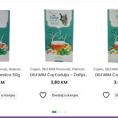
,
,
,
,
,
,
,
zvodi
Mokraćni sistem
Čajevi
Samoliječenje
DELFARM Proizvodi
Zdrav život
Prehlada i gripa
Čajevi
Zdrav život
DELFARM
eslica 50g
DELFARM Čaj Kadulja – Žalfija 50g
DELFARM Ča
KM
3,80
KM
3
 u korpu
Dodaj u korpu
D