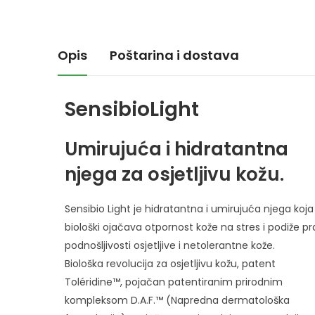
Opis
Poštarina i dostava
Sensibio
Light
Umirujuća i hidratantna
njega za osjetljivu kožu.
Sensibio Light je hidratantna i umirujuća njega koja
biološki ojačava otpornost kože na stres i podiže p
podnošljivosti osjetljive i netolerantne kože.
Biološka revolucija za osjetljivu kožu, patent
Toléridine™, pojačan patentiranim prirodnim
kompleksom D.A.F.™ (Napredna dermatološka