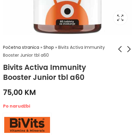
Početna stranica
»
Shop
»
Bivits Activa Immunity
Booster Junior tbl a60
Bivits Activa Immunity
Bivits Activa Željezo
Bivits Activa
Booster caps a20
Immunity BOOSTER
Booster Junior tbl a60
30 kesica
35,50
KM
95,00
KM
75,00
KM
Po narudžbi