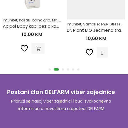
,
,
,
,
Imunitet
Kašalj i bolno grlo
Majke i djeca
Prehlada i gripa
Samoliječen
,
,
,
,
,
,
,
,
,
ltivitamini
res i nesanica
Probavni sistem
Vitamin C
Vitamin D
Proliv i povraćanje kod djece
Vitamini i minerali
Imunitet
Samoliječenje
Zdrav život
Regulacija stol
Stres i nesanica
Apipol Baby kapi bez alkohola 20ml
Dr. Plant BIO Ječmena trava u prahu (Hordeum vulgare) 100g
10,00
KM
10,60
KM
Postani član DELFARM viber zajednice
Pridruži se našoj viber zajednici i budi svakodnevno
informisan o novostima u apoteci DELFARM