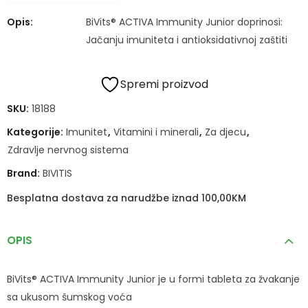
Opis:
BiVits® ACTIVA Immunity Junior doprinosi:
Jačanju imuniteta i antioksidativnoj zaštiti
Spremi proizvod
SKU:
18188
Kategorije:
Imunitet
,
Vitamini i minerali
,
Za djecu
,
Zdravlje nervnog sistema
Brand:
BIVITIS
Besplatna dostava za narudžbe iznad 100,00KM
OPIS
BiVits® ACTIVA Immunity Junior je u formi tableta za žvakanje
sa ukusom šumskog voća