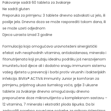
Pakovanje sadrži 60 tableta za žvakanje
Ne sadrži gluten
Preporuka za primjenu: 3 tablete dnevno sažvakati uz jelo, ili
poslije jela. Dnevna doza se može rasporediti tokom dana, ili
se može uzeti odjednom
Djeca uzrasta iznad 3 godine
Formulacija koja omogućava uravnoteženi sinergistički
efekat svih neophodnih vitamina, antioksidanasa, minerala i
fitonutrijenata koji pružaju idealnu podršku još nerazvijenom
imunitetu kod djece ali i dodatno snagu immunom sistemu
vašeg djeteta u prevenciji i borbi protiv virusnih i bakterijskih
infekcija. BiVits® ACTIVA Immunity Junior je komforan za
primjenu, prijatnog ukusa šumskog voća, gdje 3 ukusne
tablete za žvakanje dnevno omogućavaju dnevno
preporučene doze mikronutijenta u kompleksnom sastavu –
12 vitamina, 7 minerala i ekstratkt ploda šipurka. Da bi
zadovoljili posebno povećane potrebe za mikronutrijentima,