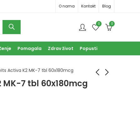
O nama
Kontakt
Blog
0
0
čenje
Pomagala
Zdrav život
Popusti
vits Activa K2 MK-7 tbl 60x180mcg
K2 MK-7 tbl 60x180mcg
Bivits Activa Bone Up
Bivits Activa Vitamin
tbl a60
C za Žvakanje tbl
90x250mg
42,50
KM
27,50
KM