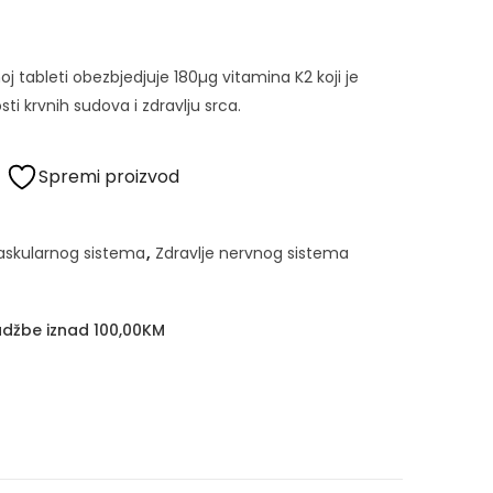
j tableti obezbjedjuje 180µg vitamina K2 koji je
ti krvnih sudova i zdravlju srca.
Spremi proizvod
vaskularnog sistema
,
Zdravlje nervnog sistema
džbe iznad 100,00KM