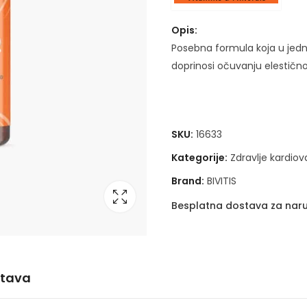
Opis:
Posebna formula koja u jedno
doprinosi očuvanju elestičnos
SKU:
16633
Kategorije:
Zdravlje kardio
Brand:
BIVITIS
Besplatna dostava za naru
stava