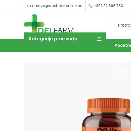
uprava@apoteka-online.ba
+387 32 666 750
Kategorije proizvoda
Početn
OUTLET