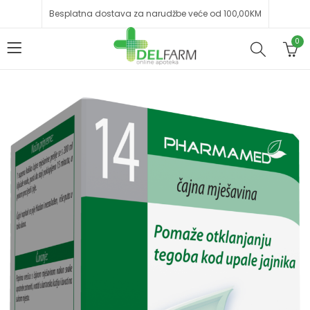
Besplatna dostava za narudžbe veće od 100,00KM
0