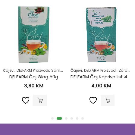
,
,
,
,
,
,
 život
Čajevi
DELFARM Proizvodi
Samoliječenje
Čajevi
Zdrav život
DELFARM Proizvodi
Zdravlje kardiova
Zdrav život
DELFARM Čaj Glog 50g
DELFARM Čaj Kopriva list 40g
3,80
KM
4,00
KM