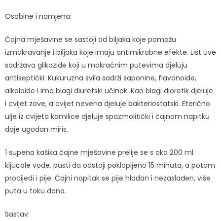
Osobine i namjena:
Čajna mješavine se sastoji od biljaka koje pomažu
izmokravanje i biljaka koje imaju antimikrobne efekte. List uve
sadržava glikozide koji u mokraćnim putevima djeluju
antiseptički. Kukuruzna svila sadrži saponine, flavonoide,
alkaloide i ima blagi diuretski učinak. Kao blagi dioretik djeluje
i cvijet zove, a cvijet nevena djeluje bakteriostatski. Eterično
ulje iz cvijeta kamilice djeluje spazmolitički i čajnom napitku
daje ugodan miris.
1 supena kašika čajne mješavine prelije se s oko 200 ml
ključale vode, pusti da odstoji poklopljeno 15 minuta, a potom
procijedi i pije. Čajni napitak se pije hladan i nezaslađen, više
puta u toku dana.
Sastav: