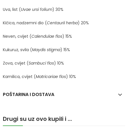
Uva, list (
Uvae ursi folium
) 30%
Kičica, nadzemni dio (
Centaurii herba
) 20%
Neven, cvijet (
Calendulae flos
) 15%
Kukuruz, svila (
Maydis stigma
) 15%
Zova, cvijet (
Sambuci flos
) 10%
Kamilica, cvijet (
Matricariae flos
) 10%
POŠTARINA I DOSTAVA
Drugi su uz ovo kupili i ...