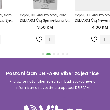
,
,
,
,
,
,
Čajevi
Šećerna bolest-dijabetes
DELFARM Proizvodi
Zdrav život
Zdrav život
Čajevi
DELFARM Proizvodi
Zdrav život
DELFARM Čaj Sjeme Lana 50g
DELFARM Čaj Neven cvijet 50g
3,50
KM
4,00
KM
Postani član DELFARM viber zajednice
Pridruži se našoj viber zajednici i budi svakodnevno
informisan o novostima u apoteci DELFARM