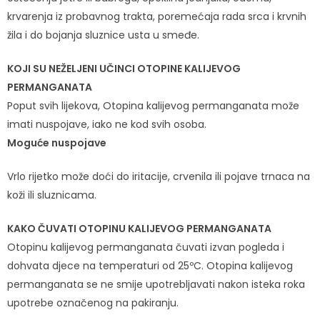
krvarenja iz probavnog trakta, poremećaja rada srca i krvnih
žila i do bojanja sluznice usta u smeđe.
KOJI SU NEŽELJENI UČINCI OTOPINE KALIJEVOG
PERMANGANATA
Poput svih lijekova, Otopina kalijevog permanganata može
imati nuspojave, iako ne kod svih osoba.
Moguće nuspojave
Vrlo rijetko može doći do iritacije, crvenila ili pojave trnaca na
koži ili sluznicama.
KAKO ČUVATI OTOPINU KALIJEVOG PERMANGANATA
Otopinu kalijevog permanganata čuvati izvan pogleda i
dohvata djece na temperaturi od 25ºC. Otopina kalijevog
permanganata se ne smije upotrebljavati nakon isteka roka
upotrebe označenog na pakiranju.