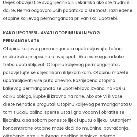
Uvijek obavijestite svog liječnika ili ljekarnika ako ste trudni ili
dojite. Nema odgovarajućih podataka o štetnosti razrijeđene
otopine kalijevog permanganata pri vanjskoj upotrebi.
KAKO UPOTREBLJAVATI OTOPINU KALIJEVOG
PERMANGANATA
Otopinu kalijevog permanganata upotrebljavajte točno
onako kako je opisano u ovoj uputi. Ako niste sigurni kako
treba upotrebljavati Otopinu kalijevog permanganata ,
posavjetujte se s liječnikom ili ljekarnikom. Otopinu možete
upotrebljavati više puta dnevno. Razrijeđena otopina
kalijevog permanganata se upotrebljava izvana, na koži u
obliku obloga, kupke ili izravno na rane. Ako ste Vi ili Vaše
dijete nehotice progutali Otopinu kalijevog permanganata U
tom slučaju obilno isperite usta i grlo vodom i obratite se
liječniku, a sa sobom ponesite lijek i uputu o lijeku. Gutanjem
koncentrirane otopine može doći do mučnine, povraćanja,
oštećenja jetre ili bubrega, opeklina jednjaka, edema,