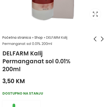
Početna stranica
»
Shop
»
DELFARM Kalij
Permanganat sol 0.01% 200ml
DELFARM Kalij
Kalcij 600mg eff a
Kalmacol tbl a30
20tbl
Permanganat sol 0.01%
16,90
KM
12,30
KM
200ml
3,50
KM
DOSTUPNO NA STANJU