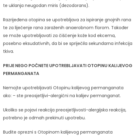
te uklanja neugodan miris (dezodorans).
Razrijeđena otopina se upotrebljava za ispiranje gnojnih rana
te za liječenje rana zaraženih anaerobnom florom. Također
se može upotrebljavati za čišćenje kože kod ekcema,
posebno eksudativnih, da bi se spriječila sekundarna infekcija
tkiva.
PRIJE NEGO POČNETE UPOTREBLJAVATI OTOPINU KALIJEVOG
PERMANGANATA
Nemojte upotrebljavati Otopinu kalijevog permanganata
ako: – ste preosjetljivi-alergični na kalijev permanganat.
Ukoliko se pojavi reakcija preosjetljivosti-alergijska reakcija,
potrebno je odmah prekinuti upotrebu.
Budite oprezni s Otopinom kalijevog permanganata