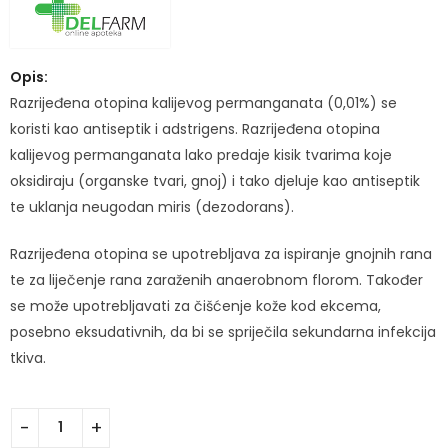
Opis:
Razrijeđena otopina kalijevog permanganata (0,01%) se
koristi kao antiseptik i adstrigens. Razrijeđena otopina
kalijevog permanganata lako predaje kisik tvarima koje
oksidiraju (organske tvari, gnoj) i tako djeluje kao antiseptik
te uklanja neugodan miris (dezodorans).
Razrijeđena otopina se upotrebljava za ispiranje gnojnih rana
te za liječenje rana zaraženih anaerobnom florom. Također
se može upotrebljavati za čišćenje kože kod ekcema,
posebno eksudativnih, da bi se spriječila sekundarna infekcija
tkiva.