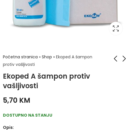
Početna stranica
»
Shop
»
Ekoped A šampon
protiv vašljivosti
Ekoped A šampon protiv
Dr. Luigi - Kožna
ENCIAN Artičoka
papuča
tablete 30x500mg
vašljivosti
44,50
19,50
KM
KM
5,70
KM
DOSTUPNO NA STANJU
Opis: