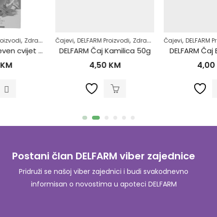
,
,
,
,
Čajevi
DELFARM Proizvodi
Zdrav život
Čajevi
DELFARM Proizvodi
Zdrav život
DELFARM Čaj Kamilica 50g
DELFARM Čaj Bosiljak 50g
4,50
KM
4,00
KM
Postani član DELFARM viber zajednice
Pridruži se našoj viber zajednici i budi svakodnevno
informisan o novostima u apoteci DELFARM