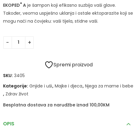
®
EKOPED
A
je šampon koji efikasno suzbija vaši glave.
Također, veoma uspješno uklanja i ostale ektoparazite koji se
mogu naći na čovjeku: vaši tijela, stidne vaši.
Spremi proizvod
SKU:
3405
Kategorije:
Gnjide i uši
,
Majke i djeca
,
Njega za mame i bebe
,
Zdrav život
Besplatna dostava za narudžbe iznad 100,00KM
OPIS