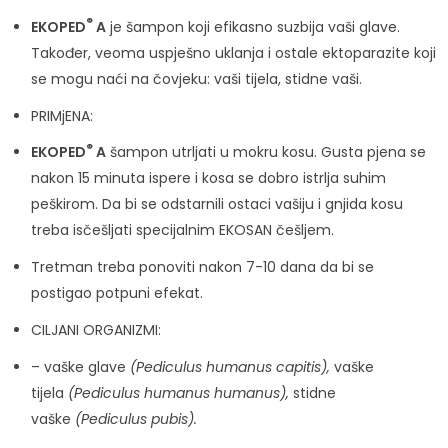
®
EKOPED
A
je šampon koji efikasno suzbija vaši glave.
Također, veoma uspješno uklanja i ostale ektoparazite koji
se mogu naći na čovjeku: vaši tijela, stidne vaši.
PRIMjENA:
®
EKOPED
A
šampon utrljati u mokru kosu. Gusta pjena se
nakon 15 minuta ispere i kosa se dobro istrlja suhim
peškirom. Da bi se odstarnili ostaci vašiju i gnjida kosu
treba isčešljati specijalnim EKOSAN češljem.
Tretman treba ponoviti nakon 7-10 dana da bi se
postigao potpuni efekat.
CILJANI ORGANIZMI:
– vaške glave
(Pediculus humanus capitis),
vaške
tijela
(Pediculus humanus humanus),
stidne
vaške
(Pediculus pubis).