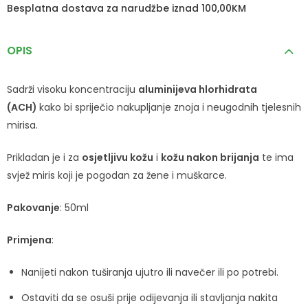
Besplatna dostava za narudžbe iznad 100,00KM
OPIS
Sadrži visoku koncentraciju
aluminijeva hlorhidrata
(ACH)
kako bi spriječio nakupljanje znoja i neugodnih tjelesnih
mirisa.
Prikladan je i za
osjetljivu kožu
i
kožu nakon brijanja
te ima
svjež miris koji je pogodan za žene i muškarce.
Pakovanje
: 50ml
Primjena
:
Nanijeti nakon tuširanja ujutro ili navečer ili po potrebi.
Ostaviti da se osuši prije odijevanja ili stavljanja nakita