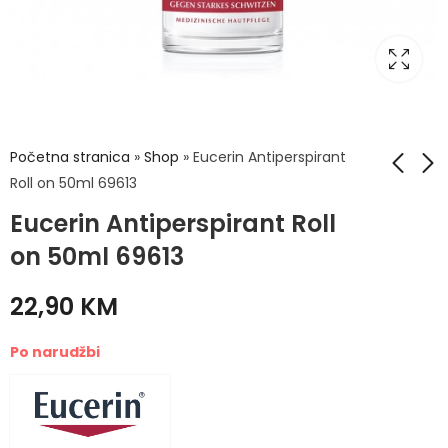
Početna stranica
»
Shop
»
Eucerin Antiperspirant
Roll on 50ml 69613
Eucerin Antiperspirant Roll
Eucerin Anti-
Eucerin
Pigment noćna
Antiperspirant sprej
on 50ml 69613
njega 50ml
30ml 69614
71,50
19,50
KM
KM
22,90
KM
Po narudžbi