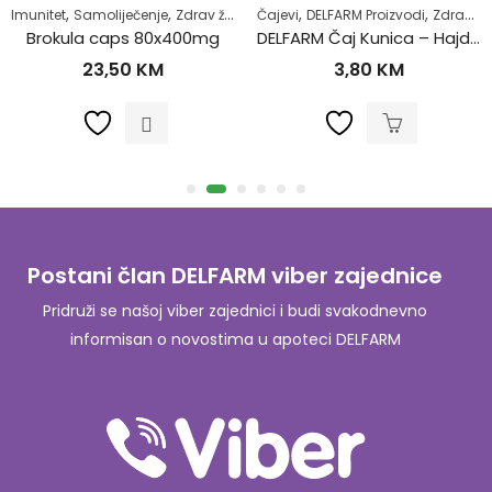
,
,
,
,
,
skularnog sistema
Imunitet
Samoliječenje
Zdrav život
Žensko zdravlje
Čajevi
DELFARM Proizvodi
Zdrav život
Brokula caps 80x400mg
DELFARM Čaj Kunica – Hajdučka trava 50g
23,50
KM
3,80
KM
Postani član DELFARM viber zajednice
Pridruži se našoj viber zajednici i budi svakodnevno
informisan o novostima u apoteci DELFARM