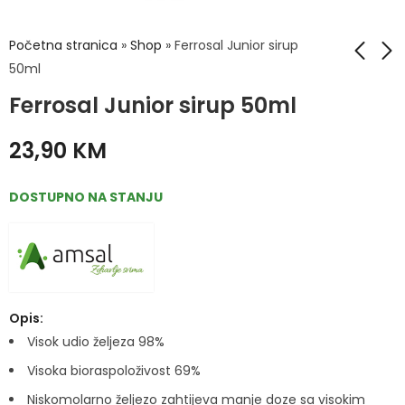
Početna stranica
»
Shop
»
Ferrosal Junior sirup
50ml
Ferrosal Junior sirup 50ml
Ferrosal caps a40
Ferrosal Sirup 100ml
24,90
30,90
KM
KM
23,90
KM
DOSTUPNO NA STANJU
Opis:
Visok udio željeza 98%
Visoka bioraspoloživost 69%
Niskomolarno željezo zahtijeva manje doze sa visokim