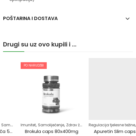
POŠTARINA I DOSTAVA
Drugi su uz ovo kupili i ...
PO NARUDŽBI
,
,
,
,
,
,
Imunitet
Zdrav život
Samoliječenje
Žensko zdravlje
Zdrav život
Žensko zdravlje
Regulacija tjelesne težine
Zdrav život
Brokula caps 80x400mg
Apuretin Slim caps a60