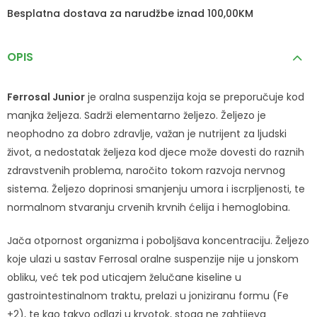
Besplatna dostava za narudžbe iznad 100,00KM
OPIS
Ferrosal Junior
je oralna suspenzija koja se preporučuje kod
manjka željeza. Sadrži elementarno željezo. Željezo je
neophodno za dobro zdravlje, važan je nutrijent za ljudski
život, a nedostatak željeza kod djece može dovesti do raznih
zdravstvenih problema, naročito tokom razvoja nervnog
sistema. Željezo doprinosi smanjenju umora i iscrpljenosti, te
normalnom stvaranju crvenih krvnih ćelija i hemoglobina.
Jača otpornost organizma i poboljšava koncentraciju. Željezo
koje ulazi u sastav Ferrosal oralne suspenzije nije u jonskom
obliku, već tek pod uticajem želučane kiseline u
gastrointestinalnom traktu, prelazi u joniziranu formu (Fe
+2), te kao takvo odlazi u krvotok, stoga ne zahtijeva