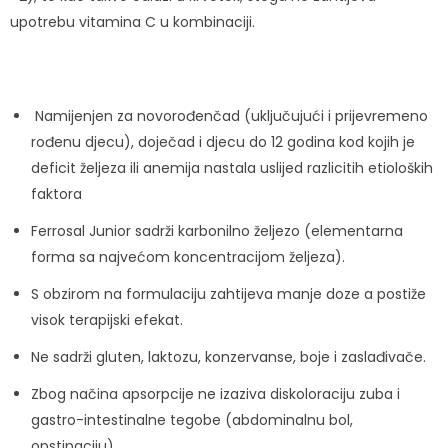
upotrebu vitamina C u kombinaciji.
Namijenjen za novorođenčad (uključujući i prijevremeno
rođenu djecu), doječad i djecu do 12 godina kod kojih je
deficit željeza ili anemija nastala uslijed razlicitih etioloških
faktora
Ferrosal Junior sadrži karbonilno željezo (elementarna
forma sa najvećom koncentracijom željeza).
S obzirom na formulaciju zahtijeva manje doze a postiže
visok terapijski efekat.
Ne sadrži gluten, laktozu, konzervanse, boje i zaslađivače.
Zbog načina apsorpcije ne izaziva diskoloraciju zuba i
gastro-intestinalne tegobe (abdominalnu bol,
opstipaciju)