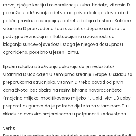
razvoj dječijih kostiju i mineralizaciju zuba. Nadalje, vitamin D
pomaže u održavanju adekvatnog nivoa kalcija u krvotoku i
potiče pravilnu apsorpciju/upotrebu kalcija i fosfora. Količine
vitamina D proizvedene kao rezultat endogene sinteze su
podvrgnute značajnim fluktuacijama u zavisnosti od
izlaganja sunčevoj svetlosti; stoga je njegova dostupnost
ograničena, posebno u jesen i zimu.
Epidemiološka istraživanja pokazuju da je nedostatak
vitamina D uobičajen u zemljama srednje Evrope. U skladu sa
preporukama stručnjaka, vitamin D treba davati od prvih
dana života, bez obzira na režim ishrane novorođenčeta
(majčino mlijeko, modifikovano mlijeko)*. Gold-Vit® D3 Baby
preparat osigurava da je potreba djeteta za vitaminom D u
skladu sa ovakvim smjernicama u potpunosti zadovoljena.
Svrha
Preparat je namijenjen kao dodatak prehrani novorođenčadi