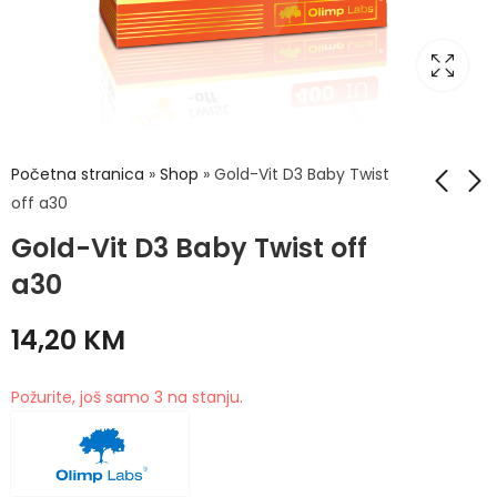
Početna stranica
»
Shop
»
Gold-Vit D3 Baby Twist
off a30
Gold-Vit D3 Baby Twist off
Mustela Organic
Hello Smile aktivni
Stelatopia+ krema
ugalj za zube prah
a30
150ml
17g
32,50
64,90
KM
KM
14,20
KM
Požurite, još samo 3 na stanju.