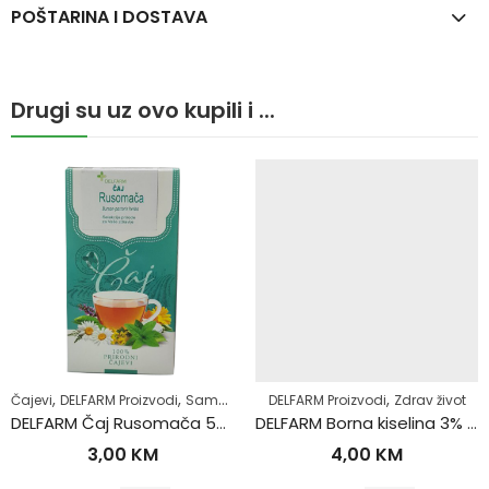
POŠTARINA I DOSTAVA
Drugi su uz ovo kupili i ...
,
,
,
,
,
Čajevi
DELFARM Proizvodi
Samoliječenje
DELFARM Proizvodi
Zdrav život
Žensko zdravlje
Zdrav život
DELFARM Čaj Rusomača 50g
DELFARM Borna kiselina 3% 200ml
3,00
KM
4,00
KM