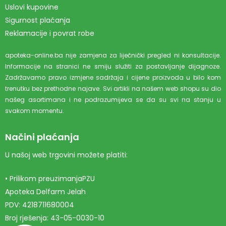
Uslovi kupovine
Sigurnost plaćanja
Reklamacije i povrat robe
apoteka-online.ba nije zamjena za liječnički pregled ni konsultacije.
Informacije na stranici ne smiju služiti za postavljanje dijagnoze.
Zadržavamo pravo izmjene sadržaja i cijene proizvoda u bilo kom
trenutku bez prethodne najave. Svi artikli na našem web shopu su dio
našeg asortimana i ne podrazumijeva se da su svi na stanju u
svakom momentu.
Načini plaćanja
U našoj web trgovini možete platiti:
• Prilikom preuzimanjaPZU
Apoteka Delfarm Jelah
PDV: 4218711680004
Broj rješenja: 43-05-0030-10