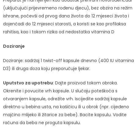
(uključujući prijevremeno rođenu djecu), bez obzira na režim
ishrane, počevši od prvog dana života do 12 mjeseci života i
dojenčadi do 12 mjeseci starosti, a koristi se kao profilaksa
rahitisa, kao i tokom rizika od nedostatka vitamina D
Doziranje
Doziranje: sadržaj 1 twist-off kapsule dnevno (400 IU vitamina
D3) ili druga doza koju preporučuje ljekar.
Uputstvo za upotrebu
: Dajte proizvod tokom obroka.
Okrenite i povucite vrh kapsule. U slučaju poteškoća s
otvaranjem kapsule, odrežite vrh. Iscijedite sadržaj kapsule
direktno u bebina usta, na kašičicu ili u obrok (npr. cijeđeno
majčino mlijeko ili žitarice za bebe). Bacite kapsulu. Vodite
računa da beba ne proguta kapsulu.