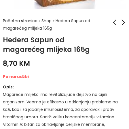
Početna stranica
»
Shop
»
Hedera Sapun od
magarećeg mlijeka 165g
Hedera Sapun od
Hedera maska za
Hedera Ulje Argana
kosu Čileanska Ruža
za lice 30ml
magarećeg mlijeka 165g
200g
16,50
KM
8,90
KM
8,70
KM
Po narudžbi
Opis:
Magareće mlijeko ima revitalizujuće dejstvo na cijeli
organizam. Veoma je efikasno u otklanjanju problema na
koži, kao i za jačanje imunosistema, za oporavak i protiv
hroničnog umora. Sadrži veliku koncentaraciju vitamina.
Vitamin A: bitan za obnavljanje ćelijske membrane,