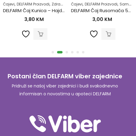
,
,
,
,
,
Žensko zdravlje
Čajevi
DELFARM Proizvodi
Zdrav život
Čajevi
DELFARM Proizvodi
Samoliječenje
DELFARM Čaj Kunica – Hajdučka trava 50g
DELFARM Čaj Rusomača 50g
3,80
KM
3,00
KM
Postani član DELFARM viber zajednice
Pridruži se našoj viber zajednici i budi svakodnevno
informisan o novostima u apoteci DELFARM