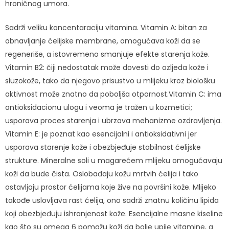
hroničnog umora.
Sadrži veliku koncentaraciju vitamina. Vitamin A: bitan za
obnavljanje ćelijske membrane, omogućava koži da se
regeneriše, a istovremeno smanjuje efekte starenja kože.
Vitamin B2: čiji nedostatak može dovesti do ozljeda kože i
sluzokože, tako da njegovo prisustvo u mlijeku kroz biološku
aktivnost može znatno da poboljša otpornost.Vitamin C: ima
antioksidacionu ulogu i veoma je tražen u kozmetici;
usporava proces starenja i ubrzava mehanizme ozdravljenja.
Vitamin E: je poznat kao esencijalni i antioksidativni jer
usporava starenje kože i obezbjeđuje stabilnost ćelijske
strukture. Mineralne soli u magarećem mlijeku omogućavaju
koži da bude čista. Oslobađaju kožu mrtvih ćelija i tako
ostavljaju prostor ćelijama koje žive na površini kože. Mlijeko
takođe uslovljava rast ćelija, ono sadrži znatnu količinu lipida
koji obezbjeđuju ishranjenost kože. Esencijalne masne kiseline
kao što su omega 6 pomažu koži da bolje upije vitamine, a