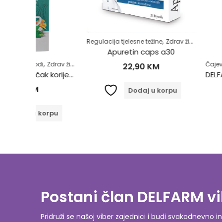
,
Regulacija tjelesne težine
Zdrav život
Apuretin caps a30
,
,
,
es
Zdrav život
Zdrav život
Čajevi
DELFARM Proi
22,90
KM
DELFARM Čaj Maslačak korijen 50g
6,00
Dodaj u korpu
orpu
Dodaj
Postani član DELFARM vi
Pridruži se našoj viber zajednici i budi svakodnevn