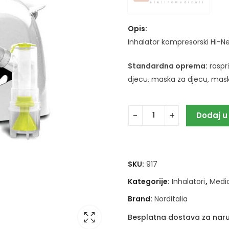
Opis:
Inhalator kompresorski Hi-Ne
Standardna oprema:
raspr
djecu, maska za djecu, maska
Dodaj u
SKU:
917
Kategorije:
Inhalatori
,
Medic
Brand:
Norditalia
Besplatna dostava za naru