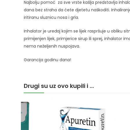
Najbolju pomoć za sve vrste kašlja predstavlja inha
dana bez straha da ćete djetetu naškoditi. Inhaliranje 
iritiranu sluznicu nosa i grla.
Inhalator je uređaj kojim se lijek raspršuje u obliku s
primijenjen lijek, primjerice sirup ili sprej, inhalator
nema neželjenih nuspojava.
Garancija godinu dana!
Drugi su uz ovo kupili i ...