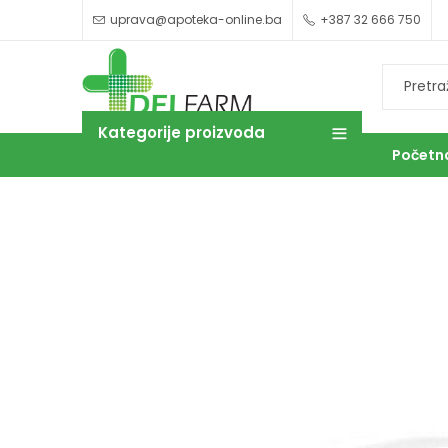
uprava@apoteka-online.ba
+387 32 666 750
Kategorije proizvoda
Početn
OUTLET