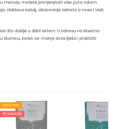
 ovu metodu možete primjenjivati više puta tokom
a, olakšava kašalj, izbacivanje sekreta iz nosa i vlaži
 ušao što dublje u dišni sistem. U odnosu na klasično
u sluznicu, koristi se manja doza lijeka i praktički
PO NARUD