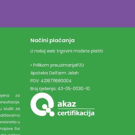
Načini plaćanja
U našoj web trgovini možete platiti:
• Prilikom preuzimanjaPZU
Apoteka Delfarm Jelah
PDV: 4218711680004
Broj rješenja: 43-05-0030-10
amjena za
ultacije.
 služiti za
adržavamo
proizvoda u
najave. Svi