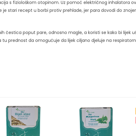
lacija s fiziološkom otopinom. Uz pomoć električnog inhalatora
je stari recept u borbi protiv prehlade, jer para dovodi do znojenj
itnih čestica poput pare, odnosno magle, a koristi se kako bi lijek
 ima tu prednost da omogućuje da lijek ciljano djeluje na respiratorn
IZDVAJAMO
PO NARUDŽBI