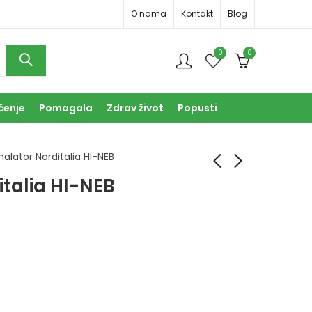
O nama
Kontakt
Blog
0
0
čenje
Pomagala
Zdrav život
Popusti
halator Norditalia HI-NEB
italia HI-NEB
Influcid tbl a60
Inhalator Nimo
Pediatric Monkey
13,90
KM
80,00
KM