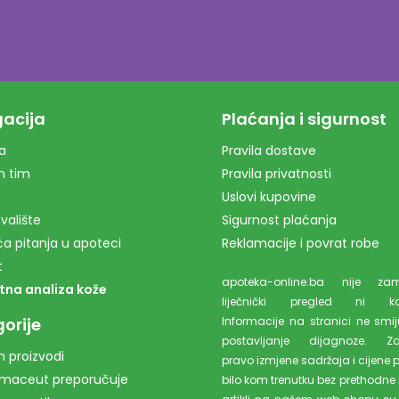
acija
Plaćanja i sigurnost
a
Pravila dostave
m tim
Pravila privatnosti
Uslovi kupovine
valište
Sigurnost plaćanja
a pitanja u apoteci
Reklamacije i povrat robe
t
apoteka-online.ba nije z
tna analiza kože
liječnički pregled ni kons
orije
Informacije na stranici ne smiju
postavljanje dijagnoze. Z
 proizvodi
pravo izmjene sadržaja i cijene 
rmaceut preporučuje
bilo kom trenutku bez prethodne 