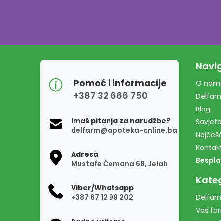
Navig
Pomoć i informacije
O nam
+387 32 666 750
Delfar
Blog
Imaš pitanja za narudžbe?
Savjeto
delfarm@apoteka-online.ba
Najčešć
Kontak
Adresa
Bespla
Mustafe Ćemana 68, Jelah
Kateg
Viber/Whatsapp
+387 67 12 99 202
Delfarm
Vaš fa