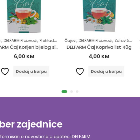
,
,
,
,
,
,
zvodi
Prehlada i gripa
Čajevi
Samoliječenje
DELFARM Proizvodi
Zdrav život
Zdrav život
Čajevi
DELFARM
DELFARM Čaj Korijen bijelog sljeza 50g
DELFARM Čaj Kopriva list 40g
DELFARM Čaj
KM
4,00
KM
4
 u korpu
Dodaj u korpu
ber zajednice
o informisan o novostima u apoteci DELFARM