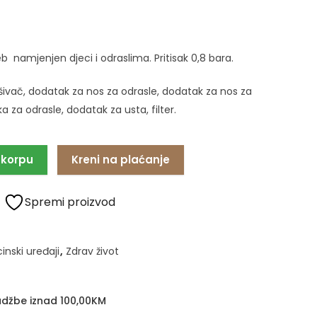
b namjenjen djeci i odraslima. Pritisak 0,8 bara.
šivač, dodatak za nos za odrasle, dodatak za nos za
 za odrasle, dodatak za usta, filter.
 korpu
Kreni na plaćanje
Spremi proizvod
inski uređaji
,
Zdrav život
džbe iznad 100,00KM