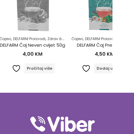
,
,
,
,
,
 Proizvodi
Zdrav život
Čajevi
DELFARM Proizvodi
Mokraćni sistem
Imunitet
Samol
 Neven cvijet 50g
DELFARM Čaj Preslica 50g
Brok
,00
KM
4,50
KM
Pročitaj više
Dodaj u korpu