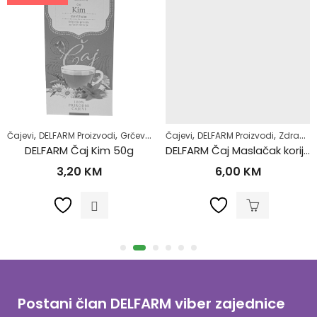
,
,
,
,
,
,
Čajevi
DELFARM Proizvodi
Grčevi kod beba
Čajevi
Majke i djeca
DELFARM Proizvodi
Zdrav život
Zdrav život
DELFARM Čaj Kim 50g
DELFARM Čaj Maslačak korijen 50g
3,20
KM
6,00
KM
Postani član DELFARM viber zajednice