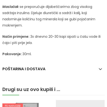
Maslačak
se preporučuje dijabetičarima zbog visokog
sadržaja inzulina. Djeluje diuretički a sadrži i kalij, koji
nadomiruje količinu tog minerala koji se gubi pojačanim
mokrenjem.
Način primjene:
3x dnevno 20-30 kapi sipati u čašu vode ili
čaja i piti prije jela.
Pakovanje:
30ml.
POŠTARINA I DOSTAVA
Drugi su uz ovo kupili i ...
PO NARUDŽBI