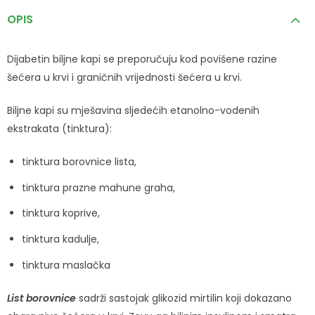
OPIS
Dijabetin biljne kapi se preporučuju kod povišene razine
šećera u krvi i graničnih vrijednosti šećera u krvi.
Biljne kapi su mješavina sljedećih etanolno-vodenih
ekstrakata (tinktura):
tinktura borovnice lista,
tinktura prazne mahune graha,
tinktura koprive,
tinktura kadulje,
tinktura maslačka
List borovnice
sadrži sastojak glikozid mirtilin koji dokazano