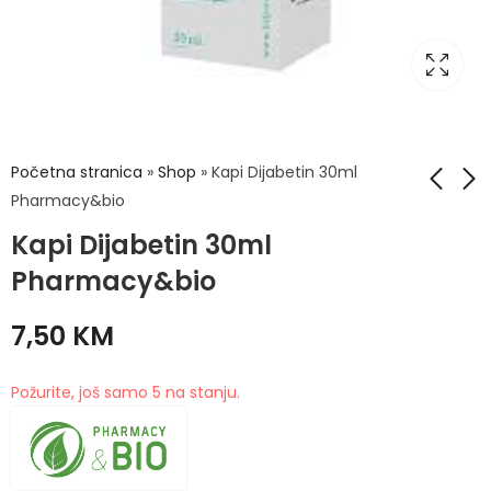
Početna stranica
»
Shop
»
Kapi Dijabetin 30ml
Pharmacy&bio
Kapi Dijabetin 30ml
Kapaljka za doziranje
Kapi Gastroprotekt
sirupa za djecu
30ml Pharmacy&bio
Pharmacy&bio
6,50
8,90
KM
KM
7,50
KM
Požurite, još samo 5 na stanju.