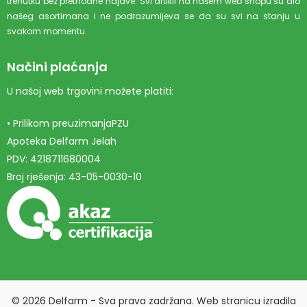
trenutku bez prethodne najave. Svi artikli na našem web shopu su dio
našeg asortimana i ne podrazumijeva se da su svi na stanju u
svakom momentu.
Načini plaćanja
U našoj web trgovini možete platiti:
• Prilikom preuzimanjaPZU
Apoteka Delfarm Jelah
PDV: 4218711680004
Broj rješenja: 43-05-0030-10
© 2026 Delfarm - Sva prava zadržana. Web stranicu izradila