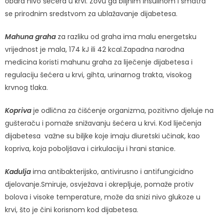
obara nivo šećera u krvi. Zovu ga biljnim insulinom i smatra
se prirodnim sredstvom za ublažavanje dijabetesa.
Mahuna graha
za razliku od graha ima malu energetsku
vrijednost je mala, 174 kJ ili 42 kcal.Zapadna narodna
medicina koristi mahunu graha za liječenje dijabetesa i
regulaciju šećera u krvi, gihta, urinarnog trakta, visokog
krvnog tlaka.
Kopriva
je odlična za čišćenje organizma, pozitivno djeluje na
gušteraču i pomaže snižavanju šećera u krvi. Kod liječenja
dijabetesa važne su biljke koje imaju diuretski učinak, kao
kopriva, koja poboljšava i cirkulaciju i hrani stanice.
Kadulja
ima antibakterijsko, antivirusno i antifungicidno
djelovanje.Smiruje, osvježava i okrepljuje, pomaže protiv
bolova i visoke temperature, može da snizi nivo glukoze u
krvi, što je čini korisnom kod dijabetesa.