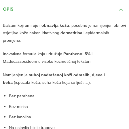
OPIS
Balzam koji umiruje i
obnavlja kožu
, posebno je namijenjen obnovi
osjetljive kože nakon iritativnog
dermatitisa
i epidermalnih
promjena.
Inovativna formula koja udružuje
Panthenol 5%
i
Madecassosideom u visoko kozmetičnoj teksturi.
Namijenjen je
suhoj nadraženoj koži odraslih, djece i
beba
(ispucala koža, suha koža koja se ljušti…).
Bez parabena.
Bez mirisa.
Bez lanolina.
Na ostavlja bijele tragove.