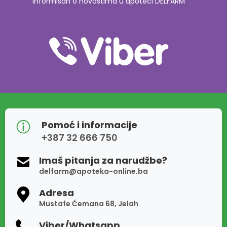
informisan o novostima u apoteci DELFARM
Pomoć i informacije
+387 32 666 750
Imaš pitanja za narudžbe?
delfarm@apoteka-online.ba
Adresa
Mustafe Ćemana 68, Jelah
Viber/Whatsapp