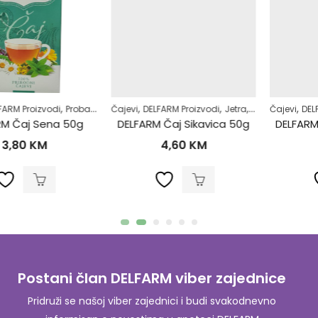
,
,
,
,
,
,
,
,
,
,
vot
ivot
RM Proizvodi
Žensko zdravlje
Probavni sistem
Čajevi
Regulacija stolice-zatvor
DELFARM Proizvodi
Jetra
Samoliječenje
Samoliječenje
Čajevi
DELFA
Z
Z
 Čaj Sena 50g
DELFARM Čaj Sikavica 50g
DELFARM Č
3,80
KM
4,60
KM
Postani član DELFARM viber zajednice
Pridruži se našoj viber zajednici i budi svakodnevno