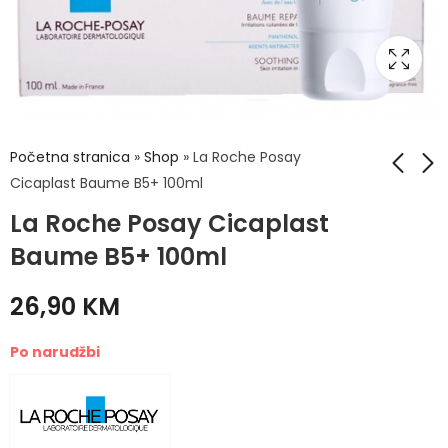
Početna stranica
»
Shop
»
La Roche Posay
Cicaplast Baume B5+ 100ml
La Roche Posay Cicaplast
La Roche Posay
La Roche Posay EAU
Cicaplast Balsam
Micellaire Ultra
Baume B5+ 100ml
B5+ 40ml
Sensitive 200ml
17,90
21,70
KM
KM
26,90
KM
Po narudžbi