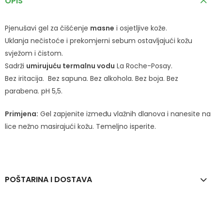
OPIS
Pjenušavi gel za čišćenje
masne
i osjetljive kože.
Uklanja nečistoće i prekomjerni sebum ostavljajući kožu
svježom i čistom.
Sadrži
umirujuću termalnu vodu
La Roche-Posay.
Bez iritacija. Bez sapuna. Bez alkohola. Bez boja. Bez
parabena. pH 5,5.
Primjena:
Gel zapjenite između vlažnih dlanova i nanesite na
lice nežno masirajući kožu. Temeljno isperite.
POŠTARINA I DOSTAVA