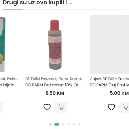
Drugi su uz ovo kupili i ...
,
,
,
,
,
,
,
DELFARM Proizvodi
Samoliječenje
Rane
Zdrav život
Samoliječenje
Čajevi
Zdrav život
DELFARM Proizvodi
Hemoroidi
DELFARM Betadine 10% Otopina 100ml
DELFARM Čaj Protiv Hemoroida 50g
8,50
KM
5,00
KM