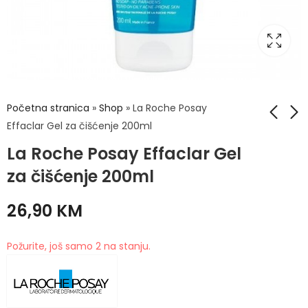
Početna stranica
»
Shop
»
La Roche Posay
Effaclar Gel za čišćenje 200ml
La Roche Posay Effaclar Gel
La Roche Posay
La Roche Posay
Effaclar Duo+ SPF30
Effaclar Gel za
za čišćenje 200ml
40ml
čišćenje 400ml
42,90
39,50
KM
KM
26,90
KM
Požurite, još samo 2 na stanju.