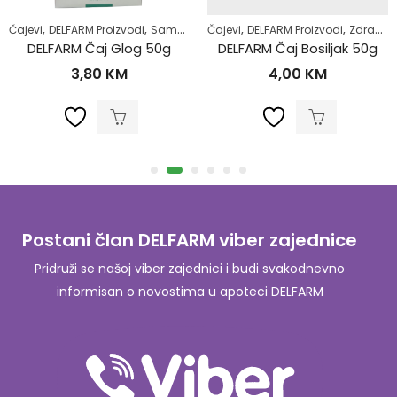
,
,
,
,
,
,
Čajevi
DELFARM Proizvodi
Samoliječenje
Čajevi
Zdrav život
DELFARM Proizvodi
Zdravlje kardiova
Zdrav život
DELFARM Čaj Glog 50g
DELFARM Čaj Bosiljak 50g
3,80
KM
4,00
KM
Postani član DELFARM viber zajednice
Pridruži se našoj viber zajednici i budi svakodnevno
informisan o novostima u apoteci DELFARM