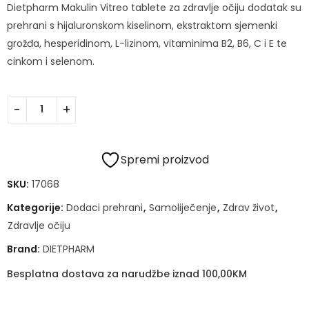
Dietpharm Makulin Vitreo tablete za zdravlje očiju dodatak su
prehrani s hijaluronskom kiselinom, ekstraktom sjemenki
grožđa, hesperidinom, L-lizinom, vitaminima B2, B6, C i E te
cinkom i selenom.
Spremi proizvod
SKU:
17068
Kategorije:
Dodaci prehrani
,
Samoliječenje
,
Zdrav život
,
Zdravlje očiju
Brand:
DIETPHARM
Besplatna dostava za narudžbe iznad 100,00KM