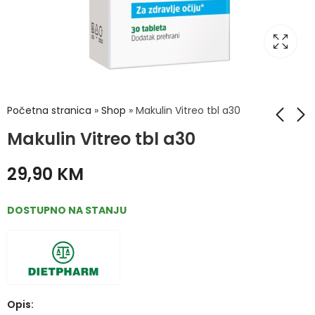
Početna stranica
»
Shop
»
Makulin Vitreo tbl a30
Makulin Vitreo tbl a30
URIAGE Eau
Solgar Advanced
29,90
KM
Thermale
antioxidant formula
Dermatološki gel za
kapsule a60
41,90
78,50
KM
KM
tuširanje 1L
DOSTUPNO NA STANJU
Opis: