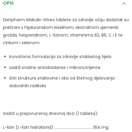
OPIS
Dietpharm Makulin Vitreo tablete za zdravlje očiju dodatak su
prehrani s hijaluronskom kiselinom, ekstraktom sjemenki
grožđa, hesperidinom, L-lizinom, vitaminima B2, B6, C i E te
cinkom i selenom.
inovativna formulacija za zdravlje staklastog tijela
sadrži snažne antioksidanse i mikronutrijente
štiti strukture staklovine i oka od štetnog djelovanja
slobodnih radikala
Sadrži u preporučenoj dnevnoj dozi (1 tableta):
L-lizin (L-lizin hidroklorid) ……………………………………..164 mg