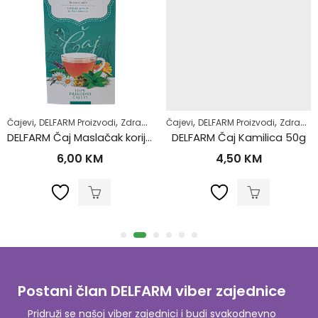
,
,
,
,
,
,
Čajevi
Majke i djeca
DELFARM Proizvodi
Zdrav život
Zdrav život
Čajevi
DELFARM Proizvodi
Zdrav život
DELFARM Čaj Maslačak korijen 50g
DELFARM Čaj Kamilica 50g
6,00
KM
4,50
KM
Postani član DELFARM viber zajednice
Pridruži se našoj viber zajednici i budi svakodnevno