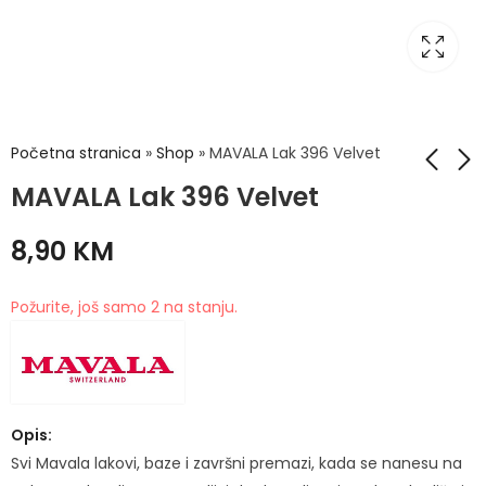
Početna stranica
»
Shop
»
MAVALA Lak 396 Velvet
MAVALA Lak 396 Velvet
MAVALA Lak 394
MAVALA Lak 62
8,90
KM
Taormina
Milano
8,00
8,90
KM
KM
Požurite, još samo 2 na stanju.
Opis:
Svi Mavala lakovi, baze i završni premazi, kada se nanesu na