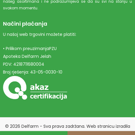
našeg asortimana i ne podrazumijeva se da su svi na stanju u
svakom momentu.
Načini plaćanja
U našoj web trgovini možete platiti:
• Prilikom preuzimanjaPZU
Apoteka Delfarm Jelah
PDV: 4218711680004
Broj rješenja: 43-05-0030-10
© 2026 Delfarm - Sva prava zadržana. Web stranicu izradila
Marketing agencija EBTEH
.