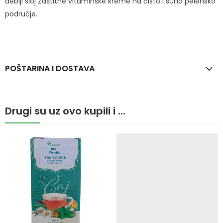
deblji sloj Zaštitne vitaminske kreme na čisto i suho pelensko
područje.
POŠTARINA I DOSTAVA
Drugi su uz ovo kupili i ...