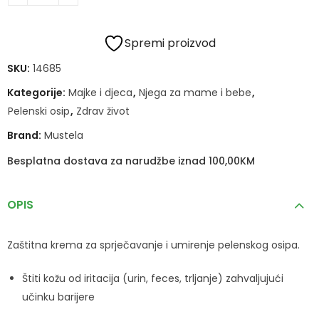
Spremi proizvod
SKU:
14685
Kategorije:
Majke i djeca
,
Njega za mame i bebe
,
Pelenski osip
,
Zdrav život
Brand:
Mustela
Besplatna dostava za narudžbe iznad 100,00KM
OPIS
Zaštitna krema za sprječavanje i umirenje pelenskog osipa.
Štiti kožu od iritacija (urin, feces, trljanje) zahvaljujući
učinku barijere