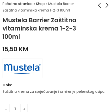
Početna stranica
»
Shop
»
Mustela Barrier
Zaštitna vitaminska krema 1-2-3 100ml
Mustela Barrier Zaštitna
Mustela Barrier
CARNATION Uložak
Zaštitna vitaminska
Perfect Form 46-47
vitaminska krema 1-2-3
krema 1-2-3 50ml
24,50
KM
9,90
KM
100ml
15,50
KM
Opis:
Zaštitna krema za sprječavanje i umirenje pelenskog osipa.