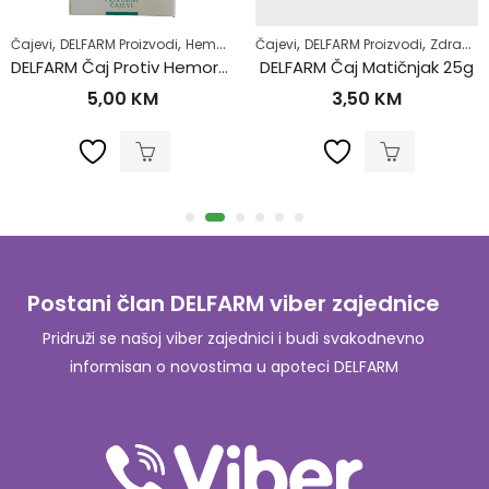
,
,
,
,
,
,
,
Čajevi
Zdrav život
DELFARM Proizvodi
Hemoroidi
Čajevi
Samoliječenje
DELFARM Proizvodi
Zdrav život
Zdrav život
DELFARM Čaj Protiv Hemoroida 50g
DELFARM Čaj Matičnjak 25g
5,00
KM
3,50
KM
Postani član DELFARM viber zajednice
Pridruži se našoj viber zajednici i budi svakodnevno
informisan o novostima u apoteci DELFARM