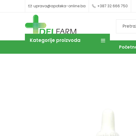
uprava@apoteka-online.ba
+387 32 666 750
Kategorije proizvoda
Početn
OUTLET