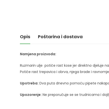
Opis
Poštarina i dostava
Namjena proizvoda:
Ruzmarin ulje potiče rast kose jer direktno djeluje na k
Potiče rast trepavica i obrva, njega brade i ravnomje
Upotreba:
Dva puta dnevno pomoću pipete nakapajte 
Upozorenje:
Ne preporučuje se se trudnicama i doji