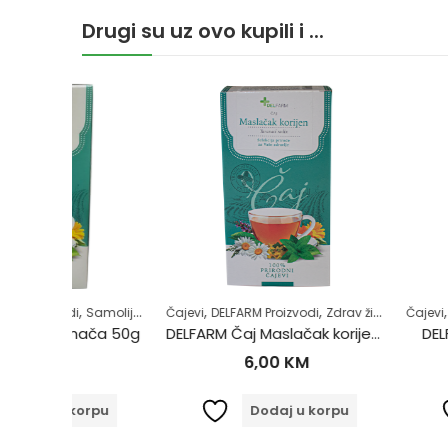
Drugi su uz ovo kupili i ...
,
,
,
,
,
,
Samoliječenje
Čajevi
Zdrav život
DELFARM Proizvodi
Žensko zdravlje
Zdrav život
Čajevi
DELFARM Proi
ača 50g
DELFARM Čaj Maslačak korijen 50g
DELFARM Čaj Ka
6,00
KM
4,50
orpu
Dodaj u korpu
Dodaj