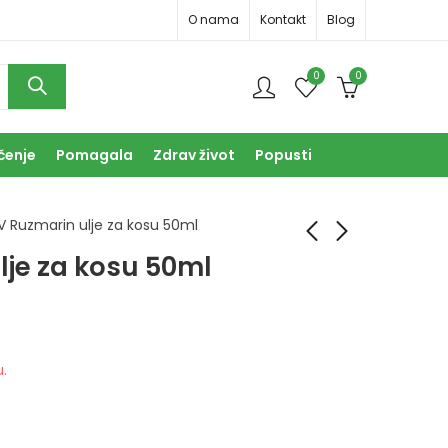
O nama
Kontakt
Blog
0
0
čenje
Pomagala
Zdrav život
Popusti
 Ruzmarin ulje za kosu 50ml
je za kosu 50ml
ABO Bombon
Fitoval caps a60
kadulja + C vit.
15,50
KM
4,50
KM
u.