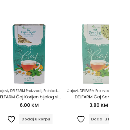
,
,
,
,
,
,
,
 Proizvodi
Prehlada i gripa
Čajevi
Samoliječenje
DELFARM Proizvodi
Zdrav život
Probavni sistem
Čajevi
Regula
DE
DELFARM Čaj Korijen bijelog sljeza 50g
DELFARM Čaj Sena 50g
DELFAR
,00
KM
3,80
KM
odaj u korpu
Dodaj u korpu