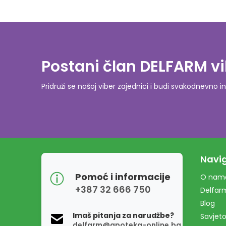
Postani član DELFARM vi
Pridruži se našoj viber zajednici i budi svakodnevn
Navig
Pomoć i informacije
O nam
+387 32 666 750
Delfar
Blog
Imaš pitanja za narudžbe?
Savjeto
delfarm@apoteka-online.ba