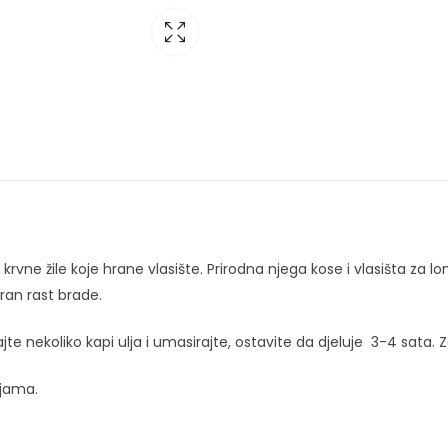
rvne žile koje hrane vlasište. Prirodna njega kose i vlasišta za lom
ran rast brade.
nekoliko kapi ulja i umasirajte, ostavite da djeluje 3-4 sata.
ljama.