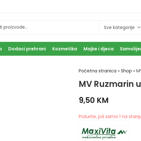
a
Dodaci prehrani
Kozmetika
Majke i djeca
Samolije
Početna stranica
»
Shop
»
MV
MV Ruzmarin ul
9,50
KM
Požurite, još samo 1 na stanj