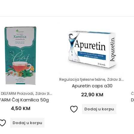
,
Regulacija tjelesne težine
Zdrav život
Apuretin caps a30
,
,
zvodi
Zdrav život
Čajevi
DELFARM
22,90
KM
milica 50g
KM
6
Dodaj u korpu
 u korpu
D