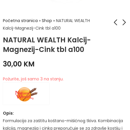
Početna stranica
»
Shop
»
NATURAL WEALTH
Kalcij-Magnezij-Cink tbl a100
NATURAL WEALTH Kalcij-
NATURAL WEALTH
NATURAL WEALTH
Kalcij 600+Vitamin D
Kalcij-Magnezij
Magnezij-Cink tbl a100
caps a60
Direkt a20
23,50
15,00
KM
KM
30,00
KM
Požurite, još samo 3 na stanju.
Opis:
Formulacija za zaštitu koštano-mišićnog tkiva. Kombinacija
kalcija, magnezija i cinka preporučuje se za zdravlje kostiju i