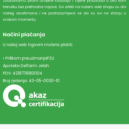
Zadržavamo pravo izmjene sadržaja i cijene proizvoda u bilo kom
trenutku bez prethodne najave. Svi artikli na našem web shopu su dio
našeg asortimana i ne podrazumijeva se da su svi na stanju u
svakom momentu.
Načini plaćanja
U našoj web trgovini možete platiti:
• Prilikom preuzimanjaPZU
Apoteka Delfarm Jelah
PDV: 4218711680004
Broj rješenja: 43-05-0030-10