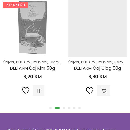
PO NARUDŽBI
,
,
,
,
,
,
,
,
Čajevi
Samoliječenje
DELFARM Proizvodi
Zdrav život
Grčevi kod beba
Čajevi
Majke i djeca
DELFARM Proizvodi
Zdrav život
Samoliječenje
DELFARM Čaj Kim 50g
DELFARM Čaj Glog 50g
3,20
KM
3,80
KM