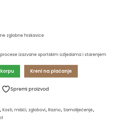
ne zglobne hrskavice
 procese izazvane sportskim ozljedama i starenjem
 korpu
Kreni na plaćanje
Spremi proizvod
,
Kosti, mišići, zglobovi
,
Razno
,
Samoliječenje
,
ot