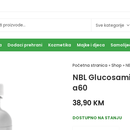
a
Dodaci prehrani
Kozmetika
Majke i djeca
Samolije
Početna stranica
»
Shop
»
N
NBL Glucosam
a60
38,90
KM
DOSTUPNO NA STANJU