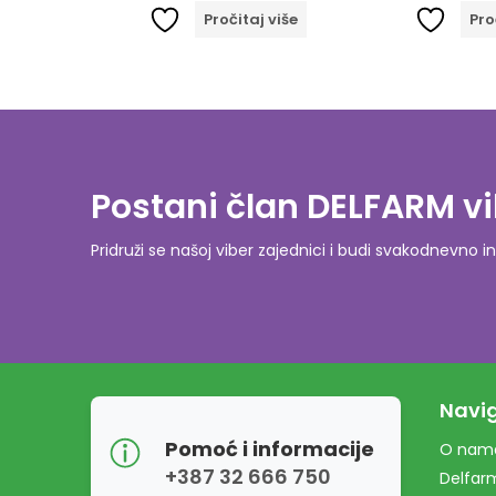
orpu
Pročitaj više
Proči
Postani član DELFARM vi
Pridruži se našoj viber zajednici i budi svakodnevn
Navig
Pomoć i informacije
O nam
+387 32 666 750
Delfar