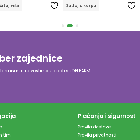
taj više
Dodaj u korpu
ber zajednice
o informisan o novostima u apoteci DELFARM
acija
Plaćanja i sigurnost
a
Pravila dostave
m tim
Pravila privatnosti