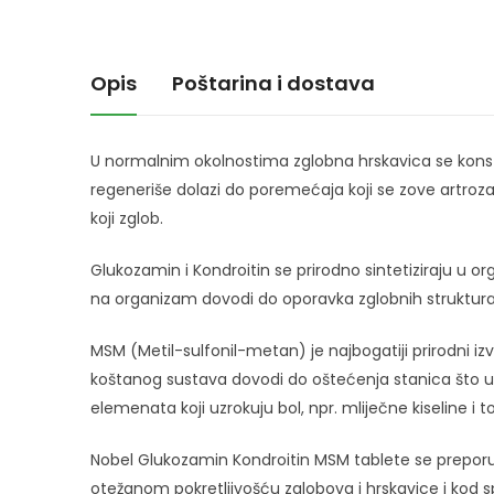
Opis
Poštarina i dostava
U normalnim okolnostima zglobna hrskavica se konsta
regeneriše dolazi do poremećaja koji se zove artroza,
koji zglob.
Glukozamin i Kondroitin se prirodno sintetiziraju u o
na organizam dovodi do oporavka zglobnih struktur
MSM (Metil-sulfonil-metan) je najbogatiji prirodni i
koštanog sustava dovodi do oštećenja stanica što uzro
elemenata koji uzrokuju bol, npr. mliječne kiseline i
Nobel Glukozamin Kondroitin MSM tablete se preporu
otežanom pokretljivošću zglobova i hrskavice i kod s