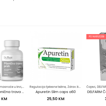
PO NARUDŽBI
,
,
,
,
,
asnoće u krvi
drav život
Regulacija tjelesne težine
Regulacija tjelesne težine
Samoliječenje
Zdrav život
Šećerna bolest-di
Čajevi
DELFARM
Dr. Plant BIO Pšenična trava u prahu (Triticum aestivum) 100g
Apuretin Slim caps a60
DELFARM Čaj
KM
25,50
KM
3