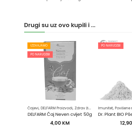
Drugi su uz ovo kupili i ...
IZDVAJAMO
PO NARUDŽBI
PO NARUDŽBI
,
,
,
,
,
,
,
olice-zatvor
Čajevi
Regulacija tjelesne težine
DELFARM Proizvodi
Zdrav život
Samoliječenje
Imunitet
Superhrana
Povišene m
Z
Dr. Plant BIO Psyllium ljuspice u prahu (Plantago ovata)100g
DELFARM Čaj Neven cvijet 50g
4,00
KM
12,90