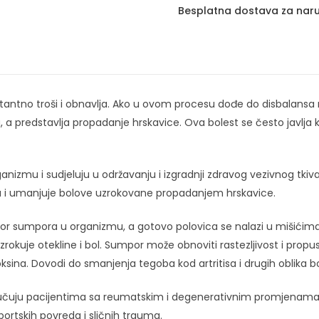
Besplatna dostava za naru
ntno troši i obnavlja. Ako u ovom procesu dođe do disbalansa np
 a predstavlja propadanje hrskavice. Ova bolest se često javlja k
rganizmu i sudjeluju u održavanju i izgradnji zdravog vezivnog tki
a i umanjuje bolove uzrokovane propadanjem hrskavice.
zvor sumpora u organizmu, a gotovo polovica se nalazi u mišićima
kuje otekline i bol. Sumpor može obnoviti rastezljivost i propusn
 toksina. Dovodi do smanjenja tegoba kod artritisa i drugih oblika 
čuju pacijentima sa reumatskim i degenerativnim promjenama na
portskih povreda i sličnih trauma.