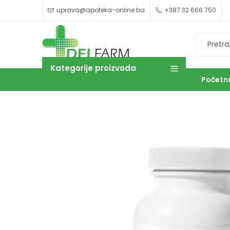
uprava@apoteka-online.ba
+387 32 666 750
Kategorije proizvoda
Početn
OUTLET