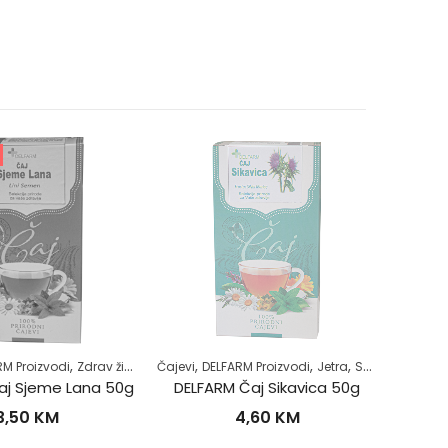
,
,
,
,
,
,
,
,
jabetes
 Proizvodi
Superhrana
Zdrav život
Zdrav život
Čajevi
DELFARM Proizvodi
Jetra
Samoliječenje
Čajevi
DE
Z
 Sjeme Lana 50g
DELFARM Čaj Sikavica 50g
,50
KM
4,60
KM