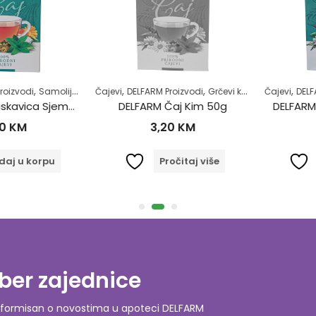
,
,
,
,
,
,
,
zvodi
Samoliječenje
Čajevi
Šećerna bolest-dijabetes
DELFARM Proizvodi
Grčevi kod beba
Zdrav život
Čajevi
Majke i dje
DELFARM
DELFARM Čaj Piskavica Sjeme 50g
DELFARM Čaj Kim 50g
DELFARM Ča
KM
3,20
KM
3
 u korpu
Pročitaj više
D
ber zajednice
o informisan o novostima u apoteci DELFARM