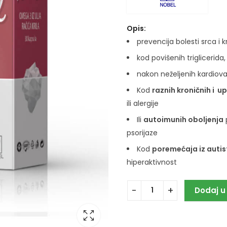
Opis:
prevencija bolesti srca i 
kod povišenih triglicerida
nakon neželjenih kardiova
Kod
raznih kroničnih i u
ili alergije
Ili
autoimunih oboljenja
p
psorijaze
Kod
poremećaja iz autis
hiperaktivnost
Dodaj u