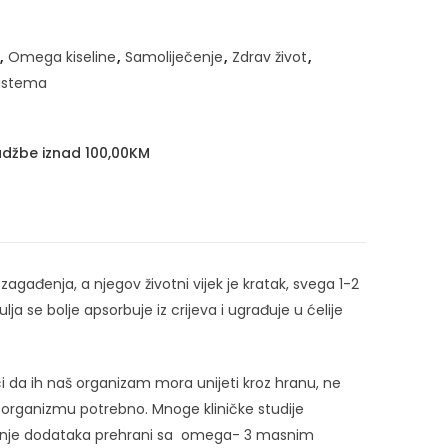
,
Omega kiseline
,
Samoliječenje
,
Zdrav život
,
sistema
džbe iznad 100,00KM
g zagađenja, a njegov životni vijek je kratak, svega 1-2
ja se bolje apsorbuje iz crijeva i ugrađuje u ćelije
či da ih naš organizam mora unijeti kroz hranu, ne
organizmu potrebno. Mnoge kliničke studije
imanje dodataka prehrani sa omega- 3 masnim