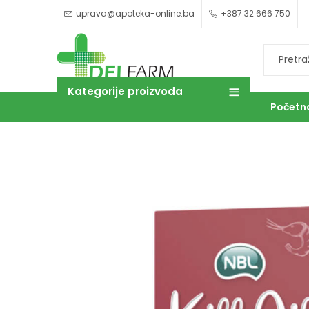
uprava@apoteka-online.ba
+387 32 666 750
Kategorije proizvoda
Početn
OUTLET