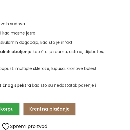
krvnih sudova
, i kad masne jetre
skularnih događaja, kao što je infakt
palnih oboljenja
kao što je reuma, astma, dijabetes,
opust: multiple skleroze, lupusa, kronove bolesti.
tičnog spektra
kao što su nedostatak paženje i
 korpu
Kreni na plaćanje
Spremi proizvod