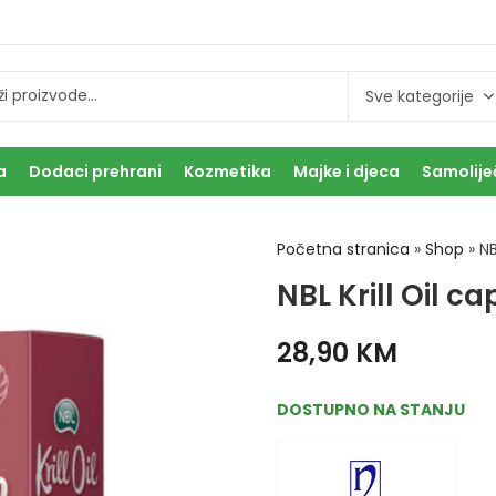
a
Dodaci prehrani
Kozmetika
Majke i djeca
Samolije
Početna stranica
»
Shop
»
NB
NBL Krill Oil c
28,90
KM
DOSTUPNO NA STANJU