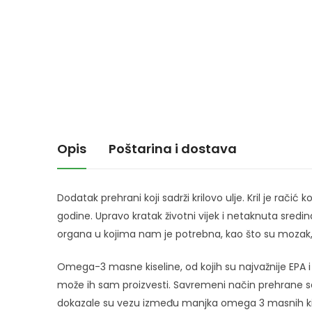
Opis
Poštarina i dostava
Dodatak prehrani koji sadrži krilovo ulje. Kril je račić
godine. Upravo kratak životni vijek i netaknuta sredin
organa u kojima nam je potrebna, kao što su mozak, s
Omega-3 masne kiseline, od kojih su najvažnije EPA i 
može ih sam proizvesti. Savremeni način prehrane s
dokazale su vezu između manjka omega 3 masnih ki