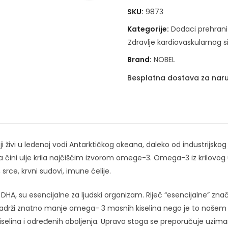
SKU:
9873
Kategorije:
Dodaci prehrani
Zdravlje kardiovaskularnog 
Brand:
NOBEL
Besplatna dostava za naru
 koji živi u ledenoj vodi Antarktičkog okeana, daleko od industrijsko
a čini ulje krila najčišćim izvorom omege-3. Omega-3 iz krilovog ul
rce, krvni sudovi, imune ćelije.
DHA, su esencijalne za ljudski organizam. Riječ “esencijalne” zna
adrži znatno manje omega- 3 masnih kiselina nego je to našem 
selina i određenih oboljenja. Upravo stoga se preporučuje uz