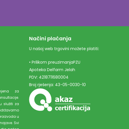
Načini plaćanja
U našoj web trgovini možete platiti:
• Prilikom preuzimanjaPZU
Apoteka Delfarm Jelah
PDV: 4218711680004
Broj rješenja: 43-05-0030-10
amjena za
ultacije.
 služiti za
adržavamo
proizvoda u
najave. Svi