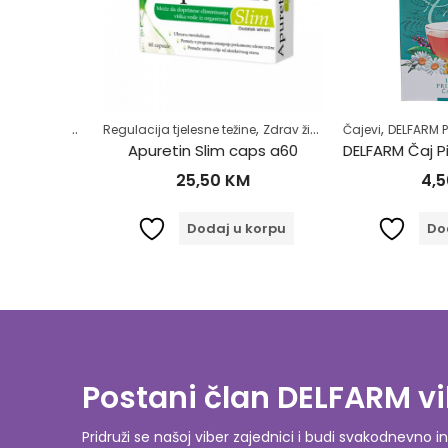
,
,
,
,
,
Jetra
Samoliječenje
Regulacija tjelesne težine
Zdrav život
Zdrav život
Čajevi
DELFARM Proi
ca 50g
Apuretin Slim caps a60
25,50
KM
4,50
orpu
Dodaj u korpu
Dodaj
Postani član DELFARM vi
Pridruži se našoj viber zajednici i budi svakodnevn