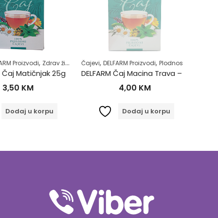
,
,
,
,
,
,
ca
 Proizvodi
Zdrav život
Zdrav život
Čajevi
DELFARM Proizvodi
Plodnost
Samoliječenj
Čajevi
DE
j Matičnjak 25g
DELFARM Čaj Macina Trava – Očajnica 50g
DELF
,50
KM
4,00
KM
odaj u korpu
Dodaj u korpu