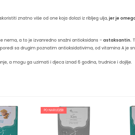
ristiti znatno više od one koja dolazi iz ribljeg ulja,
jer je omega
ulje nema, a to je izvanredno snažni antioksidans –
astaksantin.
T
poredi sa drugim poznatim antioksidativima, od vitamina A je snaž
je, a mogu ga uzimati i djeca iznad 6 godina, trudnice i dojilje.
PO NARUDŽBI