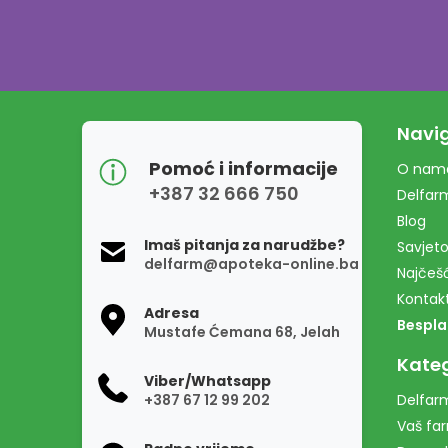
Navig
Pomoć i informacije
O nam
+387 32 666 750
Delfar
Blog
Imaš pitanja za narudžbe?
Savjeto
delfarm@apoteka-online.ba
Najčešć
Kontak
Adresa
Bespla
Mustafe Ćemana 68, Jelah
Kateg
Viber/Whatsapp
+387 67 12 99 202
Delfarm
Vaš fa