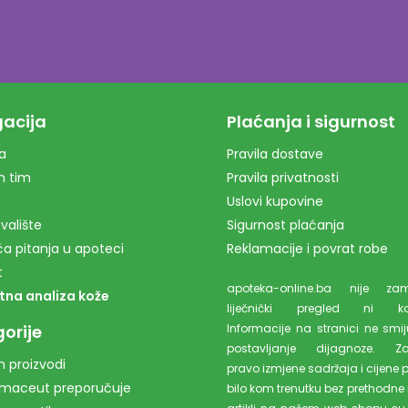
acija
Plaćanja i sigurnost
a
Pravila dostave
m tim
Pravila privatnosti
Uslovi kupovine
valište
Sigurnost plaćanja
a pitanja u apoteci
Reklamacije i povrat robe
t
apoteka-online.ba nije z
tna analiza kože
liječnički pregled ni kons
orije
Informacije na stranici ne smiju
postavljanje dijagnoze. Z
 proizvodi
pravo izmjene sadržaja i cijene 
rmaceut preporučuje
bilo kom trenutku bez prethodne 