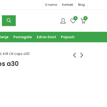
O nama
Kontakt
Blog
0
0
čenje
Pomagala
Zdrav život
Popusti
L Krill Oil caps a30
aps a30
NBL Glucosamine
NBL Osteo Formula
Kondroin MSM a60
tbl a30
38,90
31,00
KM
KM