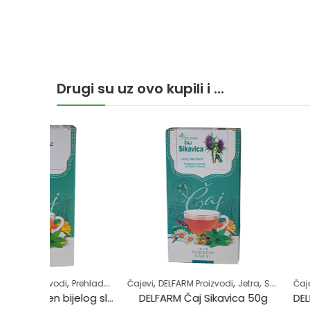
Drugi su uz ovo kupili i ...
,
,
,
,
,
,
,
,
,
,
tvor
Prehlada i gripa
Samoliječenje
Čajevi
Samoliječenje
Zdrav život
DELFARM Proizvodi
Zdrav život
Jetra
Samoliječenje
Čajevi
DELFARM Proi
Zdrav život
DELFARM Čaj Korijen bijelog sljeza 50g
DELFARM Čaj Sikavica 50g