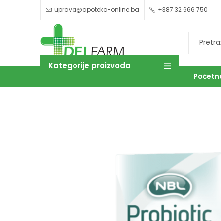
uprava@apoteka-online.ba
+387 32 666 750
Kategorije proizvoda
Početn
OUTLET