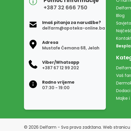
Pomoć i informacije
O nam
+387 32 666 750
Delfar
Blog
Imaš pitanja za narudžbe?
Savjeto
delfarm@apoteka-online.ba
Najčešć
Kontak
Adresa
Bespla
Mustafe Ćemana 68, Jelah
Kateg
Viber/Whatsapp
+387 67 12 99 202
Delfarm
Vaš fa
Radno vrijeme
Dermo
07:30 - 19:00
Dodaci
Majke i
© 2026 Delfarm - Sva prava zadržana. Web stranicu 