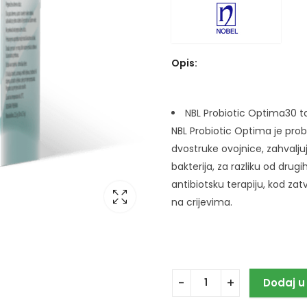
Opis:
NBL Probiotic Optima30 t
NBL Probiotic Optima je pro
dvostruke ovojnice, zahvaljuj
bakterija, za razliku od drug
antibiotsku terapiju, kod z
na crijevima.
Dodaj u