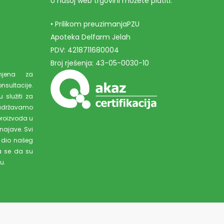
U našoj web trgovini možete platiti:
• Prilikom preuzimanjaPZU
Apoteka Delfarm Jelah
PDV: 4218711680004
Broj rješenja: 43-05-0030-10
amjena za
ultacije.
 služiti za
adržavamo
proizvoda u
najave. Svi
 dio našeg
a se da su
u.