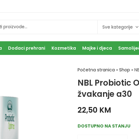
a
Dodaci prehrani
Kozmetika
Majke i djeca
Samolije
Početna stranica
»
Shop
»
NB
NBL Probiotic 
žvakanje a30
22,50
KM
DOSTUPNO NA STANJU