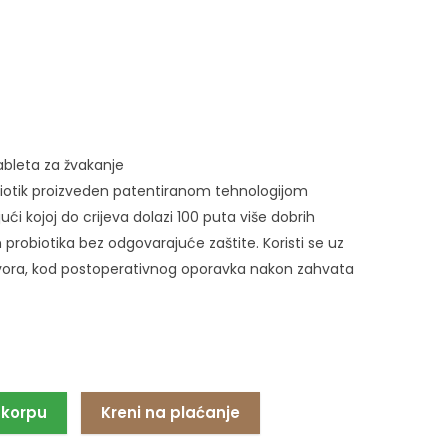
ableta za žvakanje
biotik proizveden patentiranom tehnologijom
ući kojoj do crijeva dolazi 100 puta više dobrih
ih probiotika bez odgovarajuće zaštite. Koristi se uz
atvora, kod postoperativnog oporavka nakon zahvata
 korpu
Kreni na plaćanje