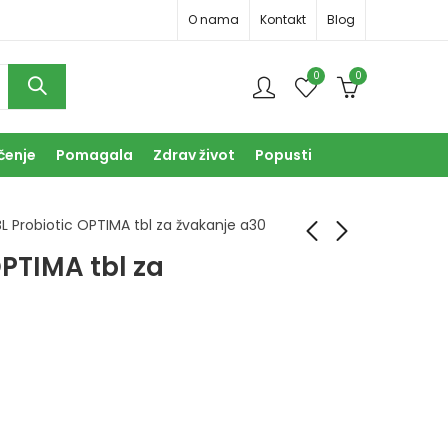
O nama
Kontakt
Blog
0
0
čenje
Pomagala
Zdrav život
Popusti
L Probiotic OPTIMA tbl za žvakanje a30
OPTIMA tbl za
NBL Probiotic GOLD
Nefrovit kapi 30ml
vrećice a20
21,50
KM
22,50
KM