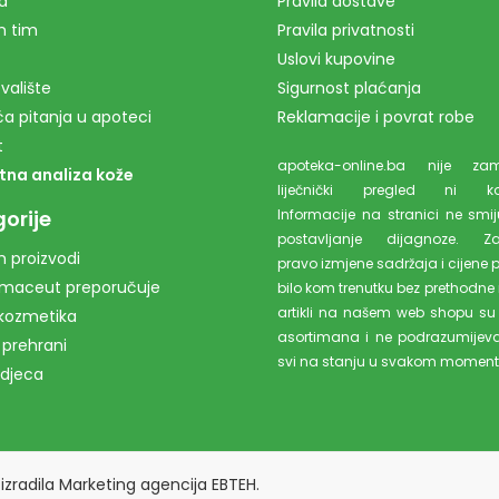
a
Pravila dostave
m tim
Pravila privatnosti
Uslovi kupovine
valište
Sigurnost plaćanja
a pitanja u apoteci
Reklamacije i povrat robe
t
apoteka-online.ba nije z
tna analiza kože
liječnički pregled ni kons
orije
Informacije na stranici ne smiju
postavljanje dijagnoze. Z
 proizvodi
pravo izmjene sadržaja i cijene 
rmaceut preporučuje
bilo kom trenutku bez prethodne 
artikli na našem web shopu su
kozmetika
asortimana i ne podrazumijev
 prehrani
svi na stanju u svakom moment
 djeca
izradila
Marketing agencija EBTEH
.