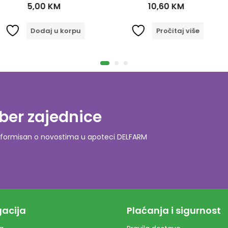
KM
10,60
KM
3
 u korpu
Pročitaj više
D
ber zajednice
o informisan o novostima u apoteci DELFARM
acija
Plaćanja i sigurnost