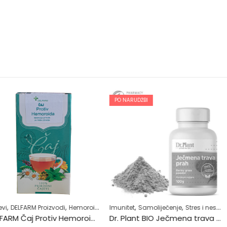
PO NARUDŽBI
,
,
,
,
,
,
,
zvodi
Hemoroidi
Samoliječenje
Imunitet
Samoliječenje
Zdrav život
Stres i nesanica
Čajevi
Superhrana
DELFARM
DELFARM Čaj Protiv Hemoroida 50g
Dr. Plant BIO Ječmena trava u prahu (Hordeum vulgare) 100g
DELFARM Ča