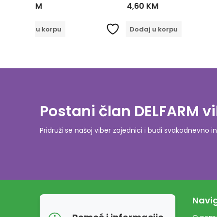
4,60
KM
5,00
orpu
Dodaj u korpu
Dodaj
Postani član DELFARM vi
Pridruži se našoj viber zajednici i budi svakodnevn
Navig