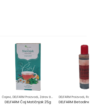
,
,
,
,
,
,
 Proizvodi
Zdrav život
Zdrav život
DELFARM Proizvodi
Rane
Samoliječenje
Čajevi
Zdrav živ
DE
j Matičnjak 25g
DELFARM Betadine 10% Otopina 100ml