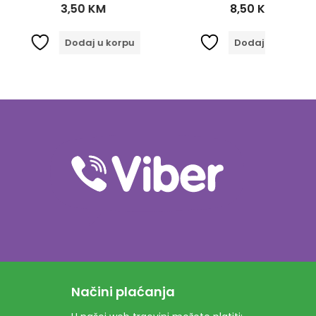
,50
KM
8,50
KM
odaj u korpu
Dodaj u korpu
Načini plaćanja