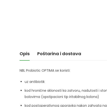
Opis
Poštarina i dostava
NBL Probiotic OPTIMA se koristi:
uz antibiotik
kod hronične sklonosti ka zatvoru, nadutosti i s
bolovima (opstipacioni tip iritabilnog kolona)
kod postoperativnog oporavka nakon zahvata na 