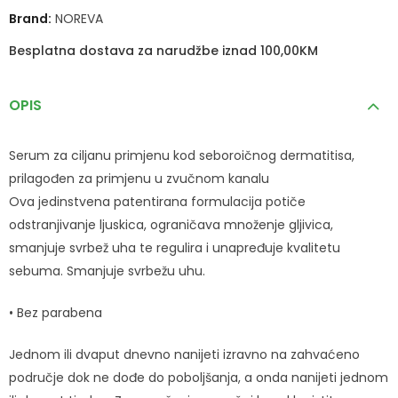
Brand:
NOREVA
Besplatna dostava za narudžbe iznad 100,00KM
OPIS
Serum za ciljanu primjenu kod seboroičnog dermatitisa,
prilagođen za primjenu u zvučnom kanalu
Ova jedinstvena patentirana formulacija potiče
odstranjivanje ljuskica, ograničava množenje gljivica,
smanjuje svrbež uha te regulira i unapređuje kvalitetu
sebuma. Smanjuje svrbežu uhu.
• Bez parabena
Jednom ili dvaput dnevno nanijeti izravno na zahvaćeno
područje dok ne dođe do poboljšanja, a onda nanijeti jednom