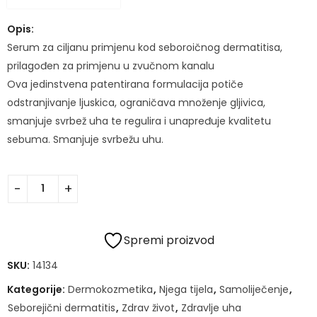
Opis:
Serum za ciljanu primjenu kod seboroičnog dermatitisa,
prilagođen za primjenu u zvučnom kanalu
Ova jedinstvena patentirana formulacija potiče
odstranjivanje ljuskica, ograničava množenje gljivica,
smanjuje svrbež uha te regulira i unapređuje kvalitetu
sebuma. Smanjuje svrbežu uhu.
Spremi proizvod
SKU:
14134
Kategorije:
Dermokozmetika
,
Njega tijela
,
Samoliječenje
,
Seborejični dermatitis
,
Zdrav život
,
Zdravlje uha