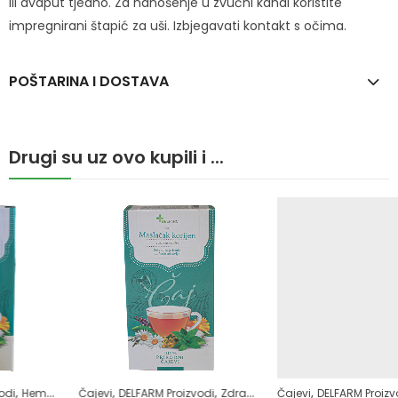
ili dvaput tjedno. Za nanošenje u zvučni kanal koristite
impregnirani štapić za uši. Izbjegavati kontakt s očima.
POŠTARINA I DOSTAVA
Drugi su uz ovo kupili i ...
,
,
,
,
,
,
,
amoliječenje
Čajevi
Samoliječenje
DELFARM Proizvodi
Zdrav život
Zdrav život
Zdrav život
Čajevi
DELFARM Proizvodi
Samoliječenje