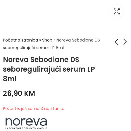
Početna stranica
»
Shop
»
Noreva Sebodiane DS
seboregulirajući serum LP 8ml
Noreva Sebodiane DS
Noreva Sebodiane
Noreva Xerodiane
DS šampon protiv
AP+ antiiritacijsko
seboregulirajući serum LP
peruti 150ml
ulje za pranje i
35,50
33,00
KM
KM
8ml
kupanje 400ml
26,90
KM
Požurite, još samo 3 na stanju.