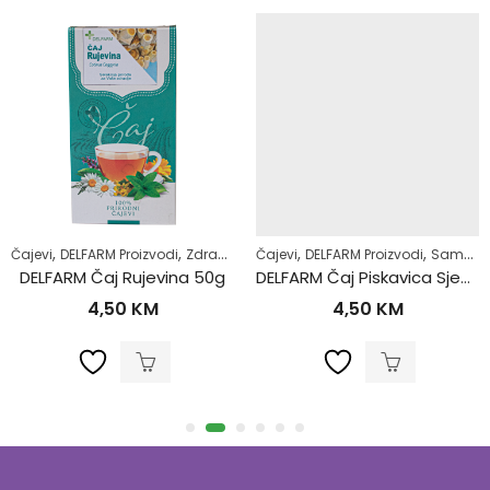
,
,
,
,
,
,
,
,
,
enje
Čajevi
Šećerna bolest-dijabetes
Superhrana
DELFARM Proizvodi
Zdrav život
Zdrav život
Superhrana
Čajevi
Zdrav život
DELFARM Proizvodi
Samoliječenje
DELFARM Čaj Rujevina 50g
DELFARM Čaj Piskavica Sjeme 50g
4,50
KM
4,50
KM