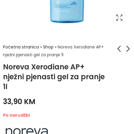
Početna stranica
»
Shop
»
Noreva Xerodiane AP+
nježni pjenasti gel za pranje 1l
Noreva Xerodiane AP+
Noreva Xerodiane
Noreva Xerodiane
AP+ krema za
AP+ palpebral 20ml
nježni pjenasti gel za pranje
kupanje 500ml
47,10
KM
35,50
KM
1l
33,90
KM
Po narudžbi