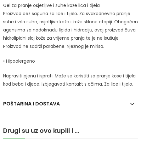
Gel za pranje osjetljive i suhe kože lica i tijela
Proizvod bez sapuna za lice i tijelo. Za svakodnevno pranje
suhe i vrlo suhe, osjetljive kože i kože sklone atopiji. Obogaćen
agensima za nadoknadu lipida i hidraciju, ovaj proizvod čuva
hidrolipidni sloj kože za vrijeme pranja te je ne isušuje.
Proizvod ne sadrži parabene. Nježnog je mirisa.
• Hipoalergeno
Napraviti pjenu i isprati. Može se koristiti za pranje kose i tijela
kod beba i djece. Izbjegavati kontakt s očima. Za lice i tijelo.
POŠTARINA I DOSTAVA
Drugi su uz ovo kupili i ...