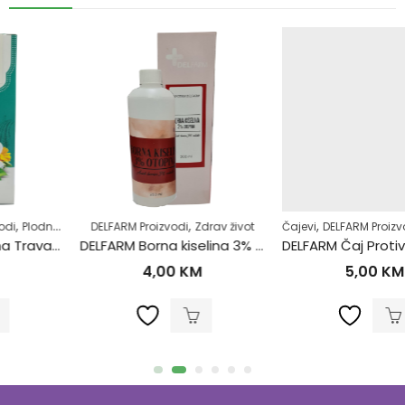
,
,
,
,
,
ot
av život
Samoliječenje
DELFARM Proizvodi
Zdrav život
Zdrav život
Čajevi
DELFARM Proizvodi
Hemoroidi
DELFARM Borna kiselina 3% 200ml
DELFARM Čaj Protiv Hemoroida 50g
4,00
KM
5,00
KM