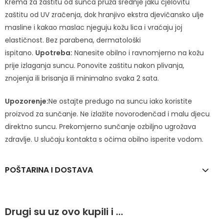
Krema za zaštitu od sunca pruža srednje jaku cjelovitu
zaštitu od UV zračenja, dok hranjivo ekstra djevičansko ulje
masline i kakao maslac njeguju kožu lica i vraćaju joj
elastičnost. Bez parabena, dermatološki
ispitano.
Upotreba:
Nanesite obilno i ravnomjerno na kožu
prije izlaganja suncu. Ponovite zaštitu nakon plivanja,
znojenja ili brisanja ili minimalno svaka 2 sata.
Upozorenje:
Ne ostajte predugo na suncu iako koristite
proizvod za sunčanje. Ne izlažite novorođenčad i malu djecu
direktno suncu. Prekomjerno sunčanje ozbiljno ugrožava
zdravlje. U slučaju kontakta s očima obilno isperite vodom.
POŠTARINA I DOSTAVA
Drugi su uz ovo kupili i ...