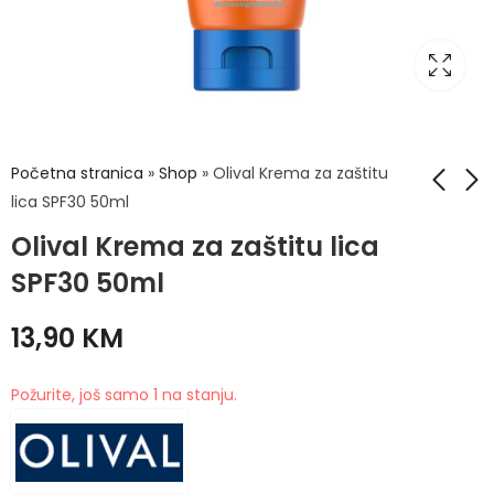
Početna stranica
»
Shop
»
Olival Krema za zaštitu
lica SPF30 50ml
Olival Krema za zaštitu lica
Olival Aktivni Piling
Olival Magnezij ulje
za lice sa uljem
100ml
SPF30 50ml
smilja 75ml
18,50
KM
10,50
KM
13,90
KM
Požurite, još samo 1 na stanju.