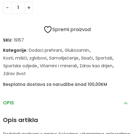
Spremi proizvod
SKU:
19157
Kategorije:
Dodaci prehrani
,
Glukozamin
,
Kosti, mišići, zglobovi
,
Samoliječenje
,
Sisači
,
Sportaši
,
Sportske ozljede
,
Vitamini i minerali
,
Zdrav kao drijen
,
Zdrav život
Besplatna dostava za narudžbe iznad 100,00KM
OPIS
Opis artikla
Dodatak prehrani s amino šećerima, vitaminima, mineralima,