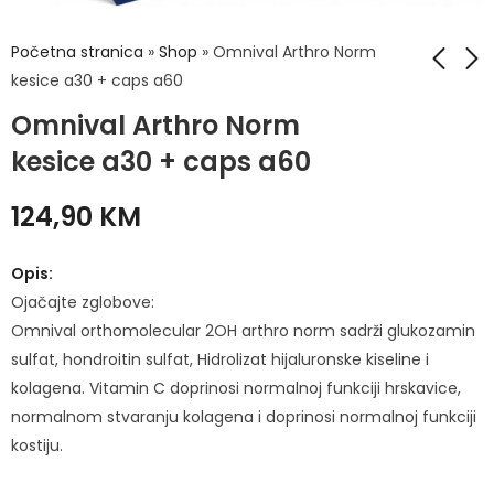
Početna stranica
»
Shop
»
Omnival Arthro Norm
kesice a30 + caps a60
Omnival Arthro Norm
Haya Magnezij Citrat
Sussina Stevia tbl
tbl 100x200mg
a200
kesice a30 + caps a60
32,50
4,50
KM
KM
124,90
KM
Opis:
Ojačajte zglobove:
Omnival orthomolecular 2OH arthro norm sadrži glukozamin
sulfat, hondroitin sulfat, Hidrolizat hijaluronske kiseline i
kolagena. Vitamin C doprinosi normalnoj funkciji hrskavice,
normalnom stvaranju kolagena i doprinosi normalnoj funkciji
kostiju.