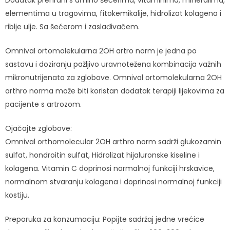
elementima u tragovima, fitokemikalije, hidrolizat kolagena i
riblje ulje. Sa šećerom i zaslađivačem.
Omnival ortomolekularna 2OH artro norm je jedna po
sastavu i doziranju pažljivo uravnotežena kombinacija važnih
mikronutrijenata za zglobove. Omnival ortomolekularna 2OH
arthro norma može biti koristan dodatak terapiji lijekovima za
pacijente s artrozom.
Ojačajte zglobove:
Omnival orthomolecular 2OH arthro norm sadrži glukozamin
sulfat, hondroitin sulfat, Hidrolizat hijaluronske kiseline i
kolagena. Vitamin C doprinosi normalnoj funkciji hrskavice,
normalnom stvaranju kolagena i doprinosi normalnoj funkciji
kostiju.
Preporuka za konzumaciju: Popijte sadržaj jedne vrećice