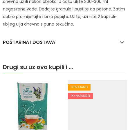
dnevno uz ili nakon obroka. U čašu ulijte 200-300 ml
negazirane vode. Dodajte granule i pustite da potone. Zatim
dobro promiješajte i brzo popijte. Uz to, uzmite 2 kapsule
ribljeg ulja dnevno s puno tekućine.
POŠTARINA I DOSTAVA
Drugi su uz ovo kupili i ...
IZDVAJAMO
PO NARUDŽBI
PO NARUDŽBI