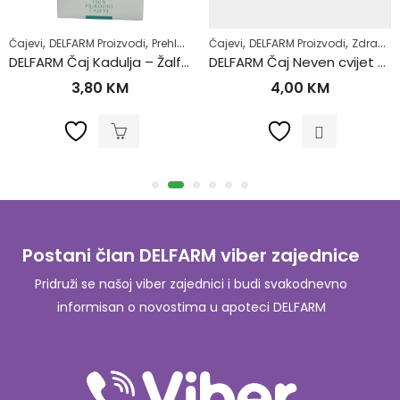
,
,
,
,
,
,
,
Proizvodi
Prehlada i gripa
Čajevi
Zdrav život
DELFARM Proizvodi
Zdravlje usne šupljine
Zdrav život
Imunitet
Zubobolja
Samoli
DELFARM Čaj Kadulja – Žalfija 50g
DELFARM Čaj Neven cvijet 50g
0
KM
4,00
KM
10,
Postani član DELFARM viber zajednice
Pridruži se našoj viber zajednici i budi svakodnevno
informisan o novostima u apoteci DELFARM