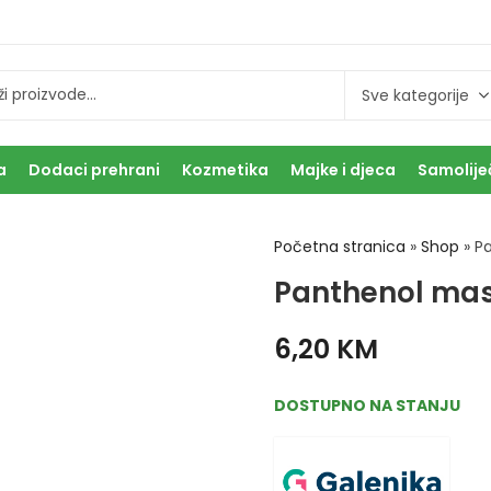
a
Dodaci prehrani
Kozmetika
Majke i djeca
Samolije
Početna stranica
»
Shop
»
P
Panthenol mas
6,20
KM
DOSTUPNO NA STANJU