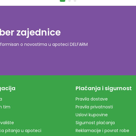
ber zajednice
o informisan o novostima u apoteci DELFARM
acija
Plaćanja i sigurnost
a
Pravila dostave
m tim
Pravila privatnosti
Uslovi kupovine
valište
Sigurnost plaćanja
a pitanja u apoteci
Reklamacije i povrat robe