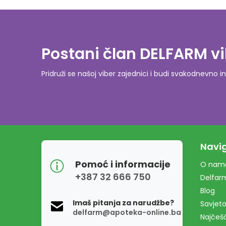
Postani član DELFARM vi
Pridruži se našoj viber zajednici i budi svakodnevn
Navig
Pomoć i informacije
O nam
+387 32 666 750
Delfar
Blog
Imaš pitanja za narudžbe?
Savjeto
delfarm@apoteka-online.ba
Najčešć