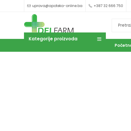
uprava@apoteka-online.ba
+387 32 666 750
Kategorije proizvoda
Početn
OUTLET