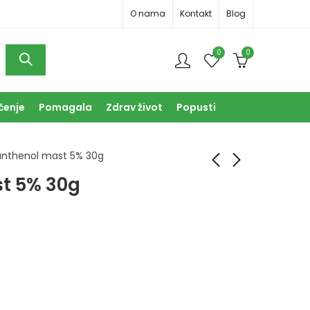
O nama
Kontakt
Blog
0
0
čenje
Pomagala
Zdrav život
Popusti
anthenol mast 5% 30g
t 5% 30g
Panthenol kremgel
Panthenol otopina
125ml
100ml
10,90
4,80
KM
KM