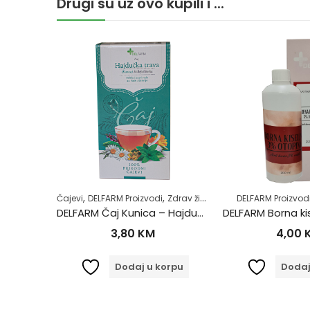
Drugi su uz ovo kupili i ...
,
,
,
drav život
Žensko zdravlje
Čajevi
DELFARM Proizvodi
Zdrav život
DELFARM Proizvod
400mg
DELFARM Čaj Kunica – Hajdučka trava 50g
3,80
KM
4,00
iše
Dodaj u korpu
Dodaj