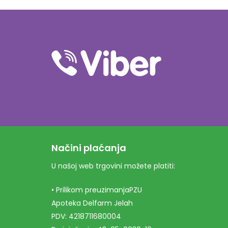
Načini plaćanja
U našoj web trgovini možete platiti:
• Prilikom preuzimanjaPZU
Apoteka Delfarm Jelah
PDV: 4218711680004