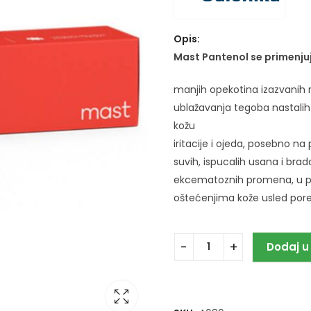
Opis:
Mast Pantenol se primenjuj
manjih opekotina izazvanih r
ublažavanja tegoba nastalih 
kožu
iritacije i ojeda, posebno na
suvih, ispucalih usana i brad
ekcematoznih promena, u 
oštećenjima kože usled porem
Dodaj u