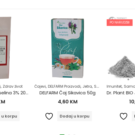
PO NARUDŽBI
,
,
,
,
,
,
i
Zdrav život
Čajevi
DELFARM Proizvodi
Jetra
Samoliječenje
Imunitet
Zdrav ž
Samol
DELFARM Borna kiselina 3% 200ml
DELFARM Čaj Sikavica 50g
KM
4,60
KM
10
 u korpu
Dodaj u korpu