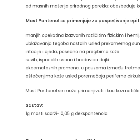
od masnih materija prirodnog porekla; obezbeđuje koži
Mast Pantenol se primenjuje za pospešivanje epite
manjih opekotina izazvanih različitim fizičkim i hem
ublažavanja tegoba nastalih usled prekomernog sunčan
iritacije i ojeda, posebno na pregibima kože
suvih, ispucalih usana i bradavica dojki
ekcematoznih promena, u pauzama između tretma
oštećenjima kože usled poremećaja periferne cirkulac
Mast Pantenol se može primenjivati i kao kozmetički 
Sastav:
1g masti sadrži- 0,05 g dekspantenola