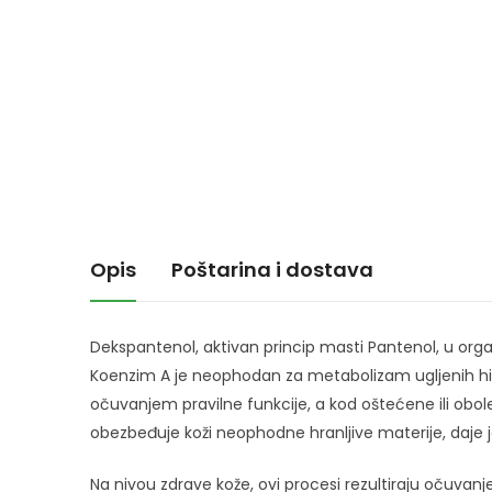
Opis
Poštarina i dostava
Dekspantenol, aktivan princip masti Pantenol, u orga
Koenzim A je neophodan za metabolizam ugljenih hidr
očuvanjem pravilne funkcije, a kod oštećene ili obol
obezbeđuje koži neophodne hranljive materije, daje jo
Na nivou zdrave kože, ovi procesi rezultiraju očuvanj