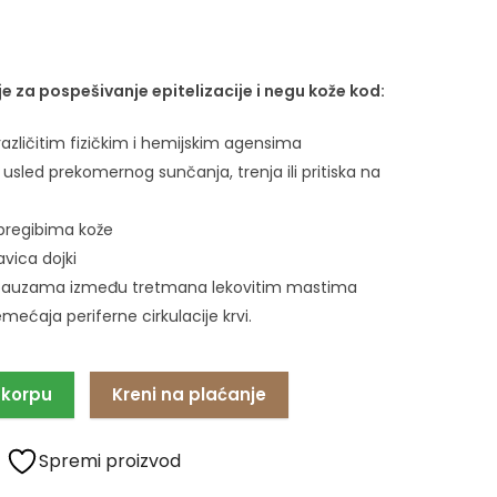
e za pospešivanje epitelizacije i negu kože kod:
azličitim fizičkim i hemijskim agensima
usled prekomernog sunčanja, trenja ili pritiska na
 pregibima kože
avica dojki
pauzama između tretmana lekovitim mastima
ećaja periferne cirkulacije krvi.
 korpu
Kreni na plaćanje
Spremi proizvod