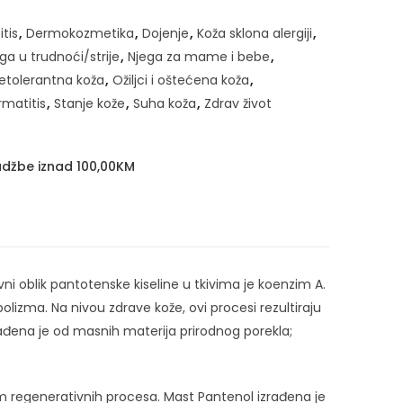
itis
,
Dermokozmetika
,
Dojenje
,
Koža sklona alergiji
,
ga u trudnoći/strije
,
Njega za mame i bebe
,
 netolerantna koža
,
Ožiljci i oštećena koža
,
rmatitis
,
Stanje kože
,
Suha koža
,
Zdrav život
džbe iznad 100,00KM
ni oblik pantotenske kiseline u tkivima je koenzim A.
izma. Na nivou zdrave kože, ovi procesi rezultiraju
rađena je od masnih materija prirodnog porekla;
jom regenerativnih procesa. Mast Pantenol izrađena je