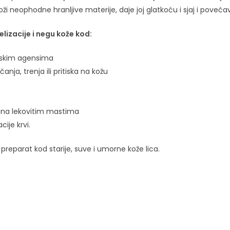
 neophodne hranljive materije, daje joj glatkoću i sjaj i povećav
lizacije i negu kože kod:
ijskim agensima
ja, trenja ili pritiska na kožu
na lekovitim mastima
ije krvi.
preparat kod starije, suve i umorne kože lica.