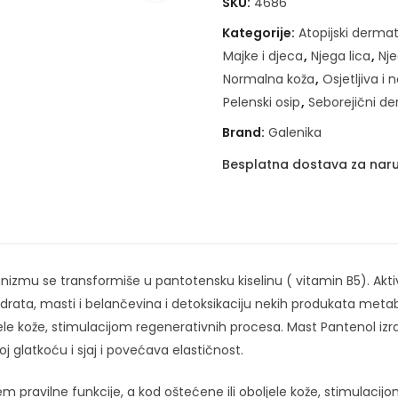
SKU:
4686
Kategorije:
Atopijski dermat
Majke i djeca
,
Njega lica
,
Nje
Normalna koža
,
Osjetljiva i
Pelenski osip
,
Seborejični de
Brand:
Galenika
Besplatna dostava za naru
nizmu se transformiše u pantotensku kiselinu ( vitamin B5). Aktiv
ata, masti i belančevina i detoksikaciju nekih produkata metabol
ele kože, stimulacijom regenerativnih procesa. Mast Pantenol iz
j glatkoću i sjaj i povećava elastičnost.
em pravilne funkcije, a kod oštećene ili oboljele kože, stimulaci