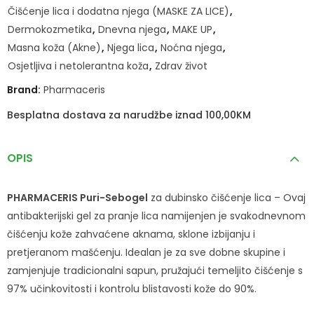
Čišćenje lica i dodatna njega (MASKE ZA LICE)
,
Dermokozmetika
,
Dnevna njega
,
MAKE UP
,
Masna koža (Akne)
,
Njega lica
,
Noćna njega
,
Osjetljiva i netolerantna koža
,
Zdrav život
Brand:
Pharmaceris
Besplatna dostava za narudžbe iznad 100,00KM
OPIS
PHARMACERIS Puri-Sebogel
za dubinsko čišćenje lica – Ovaj
antibakterijski gel za pranje lica namijenjen je svakodnevnom
čišćenju kože zahvaćene aknama, sklone izbijanju i
pretjeranom mašćenju. Idealan je za sve dobne skupine i
zamjenjuje tradicionalni sapun, pružajući temeljito čišćenje s
97% učinkovitosti i kontrolu blistavosti kože do 90%.