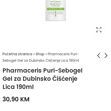
Početna stranica
»
Shop
»
Pharmaceris Puri-
Sebogel Gel za Dubinsko Čišćenje Lica 190ml
Pharmaceris Puri-Sebogel
Plantur 21 Nutri-
Oral B Pasta
Kofeinski Šampon
Complete Ultimate
Gel za Dubinsko Čišćenje
Duga kosa 200ml
Fresh 75ml
24,90
4,20
KM
KM
Lica 190ml
30,90
KM