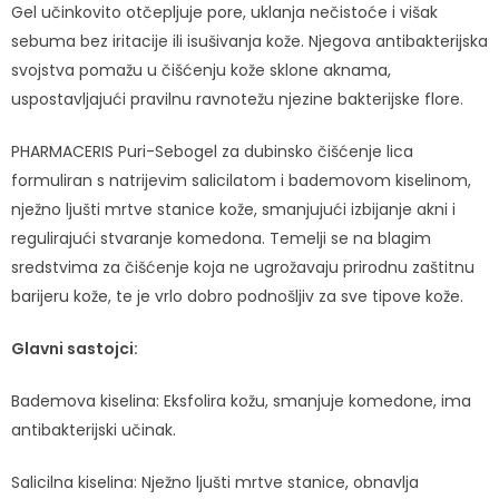
Gel učinkovito otčepljuje pore, uklanja nečistoće i višak
sebuma bez iritacije ili isušivanja kože. Njegova antibakterijska
svojstva pomažu u čišćenju kože sklone aknama,
uspostavljajući pravilnu ravnotežu njezine bakterijske flore.
PHARMACERIS Puri-Sebogel za dubinsko čišćenje lica
formuliran s natrijevim salicilatom i bademovom kiselinom,
nježno ljušti mrtve stanice kože, smanjujući izbijanje akni i
regulirajući stvaranje komedona. Temelji se na blagim
sredstvima za čišćenje koja ne ugrožavaju prirodnu zaštitnu
barijeru kože, te je vrlo dobro podnošljiv za sve tipove kože.
Glavni sastojci:
Bademova kiselina: Eksfolira kožu, smanjuje komedone, ima
antibakterijski učinak.
Salicilna kiselina: Nježno ljušti mrtve stanice, obnavlja