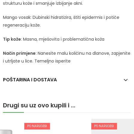
strukturu kože i smanjuje izbijanje akni.
Mango vosak: Dubinski hidratizira, štiti epidermis i potiče
regeneraciju kože.
Tip kože
: Masna, mješovita i problematična koža
Način primjene
: Nanesite malu količinu na dlanove, zapjenite
i utrljate u lice. Temeljno isperite
POŠTARINA I DOSTAVA
Drugi su uz ovo kupili i ...
PO NARUDŽBI
PO NARUDŽBI