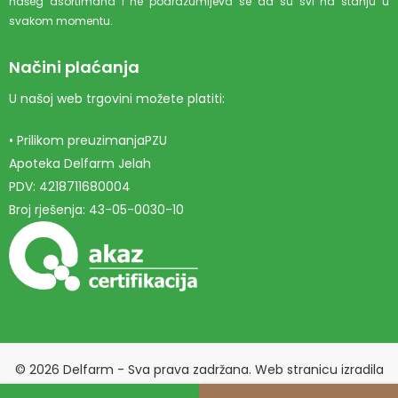
našeg asortimana i ne podrazumijeva se da su svi na stanju u
svakom momentu.
Načini plaćanja
U našoj web trgovini možete platiti:
• Prilikom preuzimanjaPZU
Apoteka Delfarm Jelah
PDV: 4218711680004
Broj rješenja: 43-05-0030-10
© 2026 Delfarm - Sva prava zadržana. Web stranicu izradila
Marketing agencija EBTEH
.