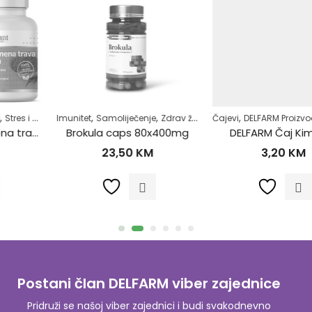
,
,
,
,
,
,
,
Imunitet
Superhrana
Samoliječenje
Zdrav život
Zdrav život
Žensko zdravlje
Čajevi
DELFARM Proizvodi
Grčevi kod beba
Brokula caps 80x400mg
DELFARM Čaj Kim 50g
23,50
KM
3,20
KM
Postani član DELFARM viber zajednice
Pridruži se našoj viber zajednici i budi svakodnevno