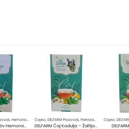
,
,
,
,
,
,
,
zvodi
Hemoroidi
Samoliječenje
Čajevi
DELFARM Proizvodi
Zdrav život
Prehlada i gripa
Čajevi
Zdrav život
DELFARM
DELFARM Čaj Protiv Hemoroida 50g
DELFARM Čaj Kadulja – Žalfija 50g
DELFARM 