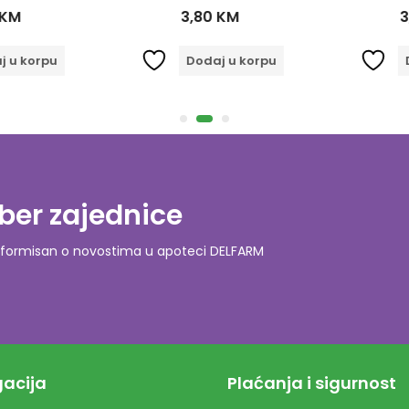
KM
3,80
KM
3
 u korpu
Dodaj u korpu
D
ber zajednice
o informisan o novostima u apoteci DELFARM
acija
Plaćanja i sigurnost