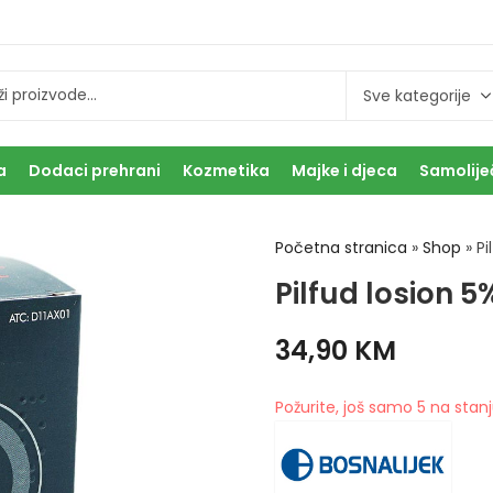
a
Dodaci prehrani
Kozmetika
Majke i djeca
Samolije
Početna stranica
»
Shop
»
Pi
Pilfud losion 
34,90
KM
Požurite, još samo 5 na stanj