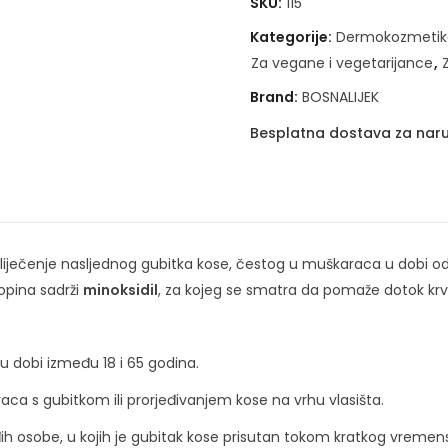
SKU:
115
Kategorije:
Dermokozmetik
Za vegane i vegetarijance
,
Brand:
BOSNALIJEK
Besplatna dostava za naru
za liječenje nasljednog gubitka kose, čestog u muškaraca u dobi o
opina sadrži
minoksidil
, za kojeg se smatra da pomaže dotok krvi u
u dobi između 18 i 65 godina.
aca s gubitkom ili prorjeđivanjem kose na vrhu vlasišta.
ađih osobe, u kojih je gubitak kose prisutan tokom kratkog vremen