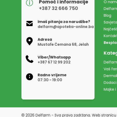
Pomoć i informacije
O nam
+387 32 666 750
Delfar
Blog
Imaš pitanja za narudžbe?
Savjeto
delfarm@apoteka-online.ba
Najčešć
Kontak
Adresa
Bespla
Mustafe Ćemana 68, Jelah
Kateg
Viber/Whatsapp
+387 67 12 99 202
Delfarm
Vaš fa
Radno vrijeme
Dermo
07:30 - 19:00
Dodaci
Majke i
© 2026 Delfarm - Sva prava zadržana. Web stranicu 