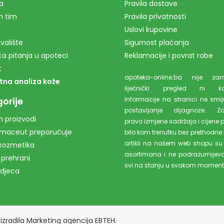
a
Pravila dostave
m tim
Pravila privatnosti
Uslovi kupovine
valište
Sigurnost plaćanja
a pitanja u apoteci
Reklamacije i povrat robe
t
apoteka-online.ba nije z
tna analiza kože
liječnički pregled ni kons
orije
Informacije na stranici ne smiju
postavljanje dijagnoze. Z
 proizvodi
pravo izmjene sadržaja i cijene 
rmaceut preporučuje
bilo kom trenutku bez prethodne 
artikli na našem web shopu su
kozmetika
asortimana i ne podrazumijev
 prehrani
svi na stanju u svakom moment
 djeca
izradila
Marketing agencija EBTEH
.