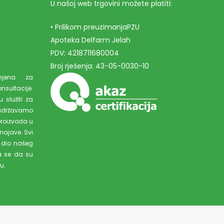
U našoj web trgovini možete platiti:
• Prilikom preuzimanjaPZU
Apoteka Delfarm Jelah
PDV: 4218711680004
Broj rješenja: 43-05-0030-10
amjena za
ultacije.
 služiti za
adržavamo
proizvoda u
najave. Svi
 dio našeg
a se da su
u.