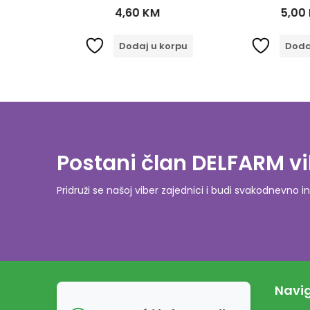
4,60
KM
5,00
orpu
Dodaj u korpu
Dodaj
Postani član DELFARM vi
Pridruži se našoj viber zajednici i budi svakodnevn
Navig