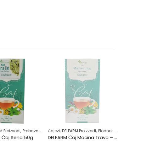
PO NARUD
,
,
,
,
,
,
,
,
,
,
 Proizvodi
Zdravlje usne šupljine
Probavni sistem
Zubobolja
Čajevi
Regulacija stolice-zatvor
DELFARM Proizvodi
Plodnost
Samoliječenje
Samoliječenj
Imunitet
Zdr
Čaj Sena 50g
DELFARM Čaj Macina Trava – Očajnica 50g
Brok