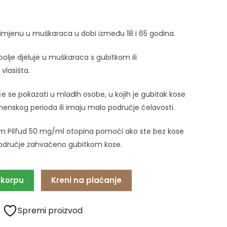
primjenu u muškaraca u dobi između 18 i 65 godina.
olje djeluje u muškaraca s gubitkom ili
vlasišta.
 će se pokazati u mlađih osobe, u kojih je gubitak kose
enskog perioda ili imaju malo područje ćelavosti.
am Pilfud 50 mg/ml otopina pomoći ako ste bez kose
o područje zahvaćeno gubitkom kose.
 korpu
Kreni na plaćanje
Spremi proizvod