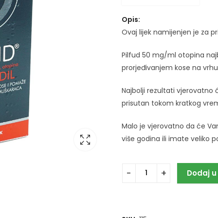
Opis:
Ovaj lijek namijenjen je za 
Pilfud 50 mg/ml otopina najb
prorjeđivanjem kose na vrhu 
Najbolji rezultati vjerovatno
prisutan tokom kratkog vrem
Malo je vjerovatno da će V
više godina ili imate velik
Dodaj u