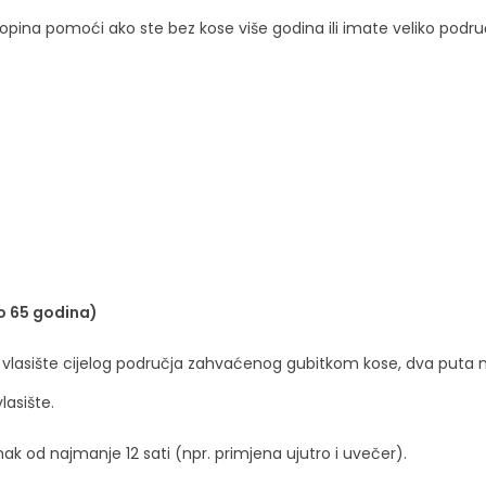
opina pomoći ako ste bez kose više godina ili imate veliko pod
.
o 65 godina)
 vlasište cijelog područja zahvaćenog gubitkom kose, dva puta 
lasište.
 od najmanje 12 sati (npr. primjena ujutro i uvečer).