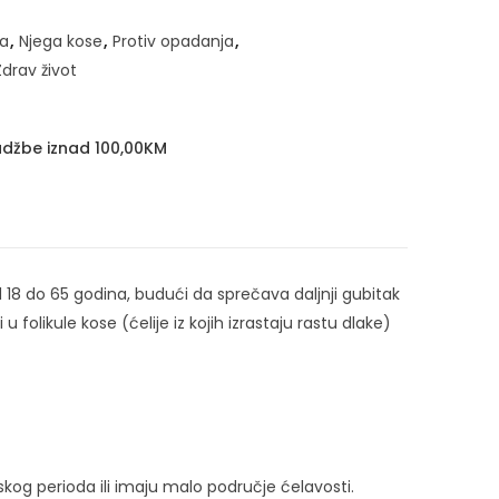
a
,
Njega kose
,
Protiv opadanja
,
Zdrav život
džbe iznad 100,00KM
d 18 do 65 godina, budući da sprečava daljnji gubitak
 folikule kose (ćelije iz kojih izrastaju rastu dlake)
skog perioda ili imaju malo područje ćelavosti.