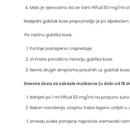
Malo je vjerovatno da će Vam Pilfud 50 mg/ml ot
Nasljedni gubitak kose prepoznatljiv je po sljedećem:
·Po načinu gubitka kose;
Počinje postepeno i napreduje;
Vi imate porodičnu historiju gubitka kose:
Nema drugih simptoma prisutnih uz gubitak kose
Dnevna doza za odrasle muškarce (u dobi od 18 d
Nanijeti po 1 ml Pilfud 50 mg/ml na potpuno suho
Nakon nanošenja, otopinu treba lagano utrljati u v
Između svake primjene napravite vremenski razmak