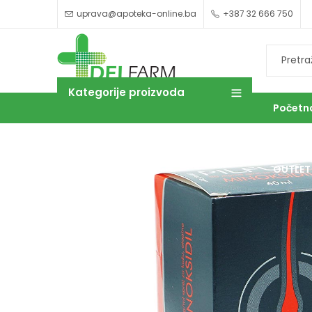
uprava@apoteka-online.ba
+387 32 666 750
Kategorije proizvoda
Početn
OUTLET