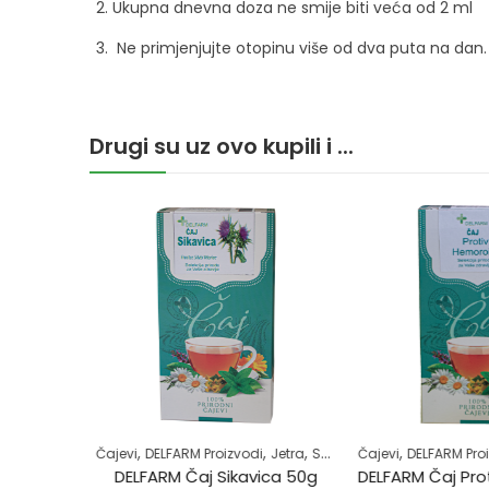
Ukupna dnevna doza ne smije biti veća od 2 ml
Ne primjenjujte otopinu više od dva puta na dan.
Drugi su uz ovo kupili i ...
,
,
,
,
,
,
Samoliječenje
Čajevi
Zdrav život
DELFARM Proizvodi
Jetra
Samoliječenje
Čajevi
DELFARM Proi
Zdrav život
DELFARM Betadine 10% Otopina 100ml
DELFARM Čaj Sikavica 50g