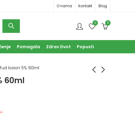
O nama
Kontakt
Blog
0
0
čenje
Pomagala
Zdrav život
Popusti
lfud losion 5% 60ml
5% 60ml
Pilfud losion 2%
Policistin kesice
60ml
15+15
28,00
40,00
KM
KM
u.